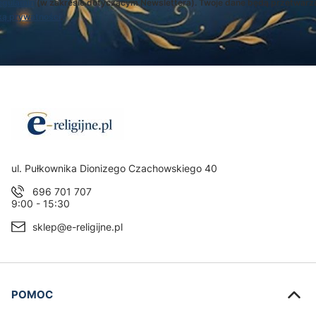
egulamin
(w zakresie dotyczącym Newslettera). Twoje dane będą przetwarz
ką prywatności
.
Adres:
ul. Pułkownika Dionizego Czachowskiego 40
696 701 707
9:00 - 15:30
sklep@e-religijne.pl
Linki w stopce
POMOC