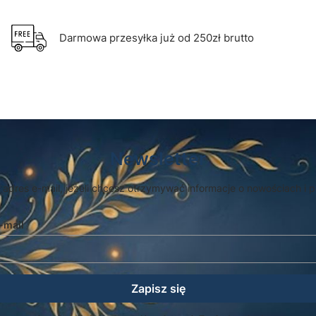
Darmowa przesyłka już od 250zł brutto
Newsletter
 adres e-mail, jeżeli chcesz otrzymywać informacje o nowościach i 
-mail
Zapisz się