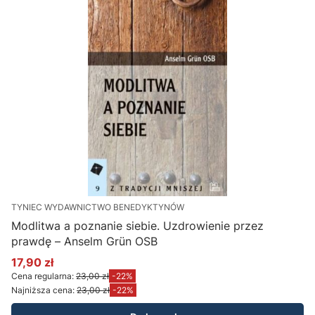
TYNIEC WYDAWNICTWO BENEDYKTYNÓW
Modlitwa a poznanie siebie. Uzdrowienie przez
prawdę – Anselm Grün OSB
17,90 zł
Cena promocyjna
Cena regularna:
23,00 zł
-22%
Najniższa cena:
23,00 zł
-22%