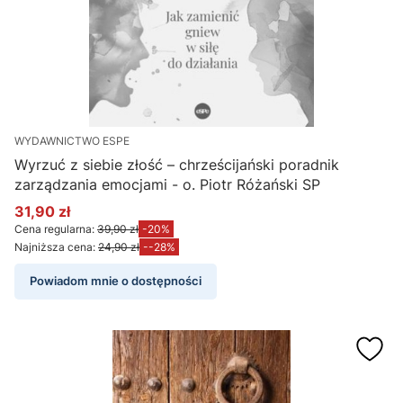
WYDAWNICTWO ESPE
Wyrzuć z siebie złość – chrześcijański poradnik
zarządzania emocjami - o. Piotr Różański SP
31,90 zł
Cena promocyjna
Cena regularna:
39,90 zł
-20%
Najniższa cena:
24,90 zł
--28%
Powiadom mnie o dostępności