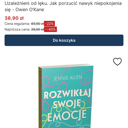
Uzależnieni od lęku. Jak porzucić nawyk niepokojenia
się - Owen O’Kane
38,90 zł
Cena promocyjna
Cena regularna:
49,90 zł
-22%
Najniższa cena:
26,90 zł
--45%
Do koszyka