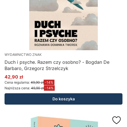
WYDAWNICTWO ZNAK
Duch i psyche. Razem czy osobno? - Bogdan De
Barbaro, Grzegorz Strzelczyk
42,90 zł
Cena promocyjna
Cena regularna:
49,90 zł
-14%
Najniższa cena:
49,90 zł
-14%
Do koszyka