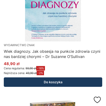
WYDAWNICTWO ZNAK
Wiek diagnozy. Jak obsesja na punkcie zdrowia czyni
nas bardziej chorymi – Dr Suzanne O’Sullivan
48,90 zł
Cena promocyjna
Cena regularna:
59,90 zł
-18%
Najniższa cena:
49,90 zł
-2%
Do koszyka