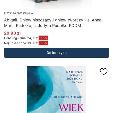
EDYCJA ŚW. PAWŁA
Abigail. Gniew niszczący i gniew twórczy - s. Anna
Maria Pudełko, s. Judyta Pudełko PDDM
20,90 zł
Cena promocyjna
Cena regularna:
24,95 zł
-16%
Najniższa cena:
19,90 zł
--5%
Do koszyka