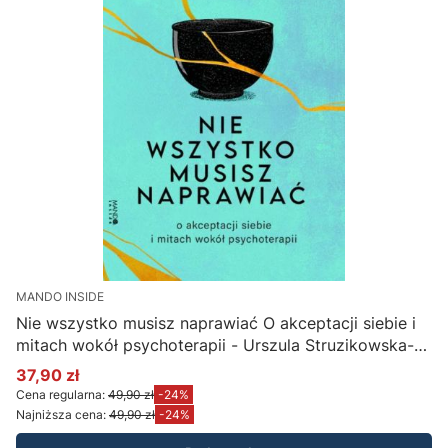
MANDO INSIDE
Nie wszystko musisz naprawiać O akceptacji siebie i
mitach wokół psychoterapii - Urszula Struzikowska-
Marynicz
37,90 zł
Cena promocyjna
Cena regularna:
49,90 zł
-24%
Najniższa cena:
49,90 zł
-24%