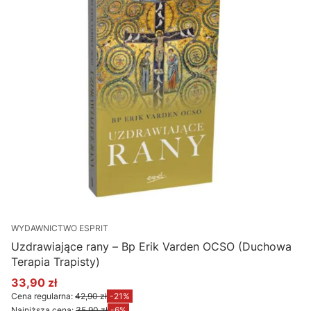
WYDAWNICTWO ESPRIT
Uzdrawiające rany – Bp Erik Varden OCSO (Duchowa
Terapia Trapisty)
33,90 zł
Cena promocyjna
Cena regularna:
42,90 zł
-21%
Najniższa cena:
35,90 zł
-6%