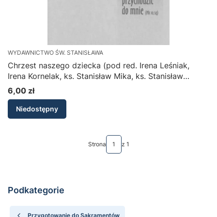
WYDAWNICTWO ŚW. STANISŁAWA
Chrzest naszego dziecka (pod red. Irena Leśniak,
Irena Kornelak, ks. Stanisław Mika, ks. Stanisław
Szczepaniec)
6,00 zł
Cena
Niedostępny
Strona
z 1
Podkategorie
Przygotowanie do Sakramentów