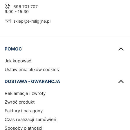
696 701 707
9:00 - 15:30
sklep@e-religijne.pl
Linki w stopce
POMOC
Jak kupować
Ustawienia plików cookies
DOSTAWA - GWARANCJA
Reklamacje i zwroty
Zwróć produkt
Faktury i paragony
Czas realizacji zamówień
Sposoby płatności