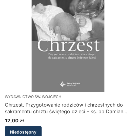
WYDAWNICTWO ŚW. WOJCIECH
Chrzest. Przygotowanie rodziców i chrzestnych do
sakramentu chrztu świętego dzieci - ks. bp Damian
Bryl, ks. Artur Filipiak
12,00 zł
Cena
Niedostępny