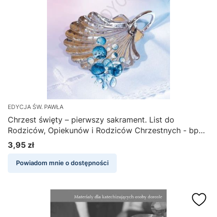
EDYCJA ŚW. PAWŁA
Chrzest święty – pierwszy sakrament. List do
Rodziców, Opiekunów i Rodziców Chrzestnych - bp
Antoni Długosz, ks. Roman Ceglarek
3,95 zł
Cena
Powiadom mnie o dostępności