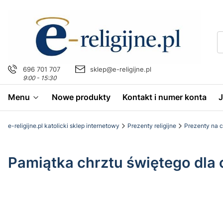
696 701 707
sklep@e-religijne.pl
9:00 - 15:30
Menu
Nowe produkty
Kontakt i numer konta
e-religijne.pl katolicki sklep internetowy
Prezenty religijne
Prezenty na c
Pamiątka chrztu świętego dla