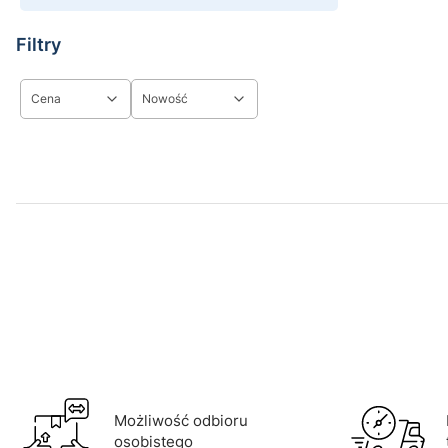
Filtry
Cena
Nowość
Koniec filtrów
Możliwość odbioru
osobistego