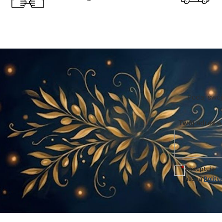
Podaj swój
Twój adres e
Akceptuję
R
naszą
Polity