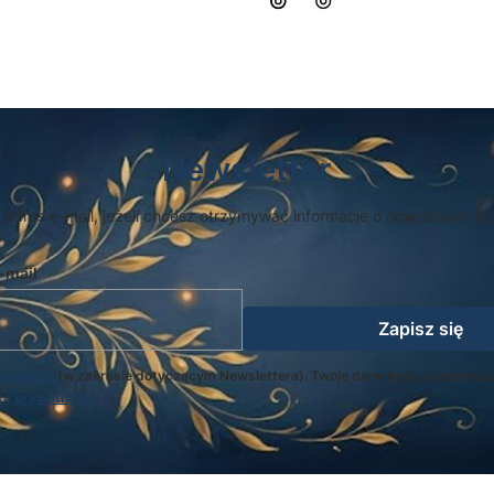
Newsletter
 adres e-mail, jeżeli chcesz otrzymywać informacje o nowościach i 
-mail
Zapisz się
egulamin
(w zakresie dotyczącym Newslettera). Twoje dane będą przetwarz
ką prywatności
.