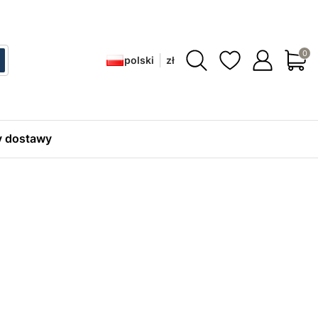
Produ
polski
zł
ć
zukaj
 dostawy