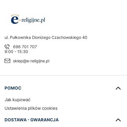
Adres:
ul. Pułkownika Dionizego Czachowskiego 40
696 701 707
9:00 - 15:30
sklep@e-religijne.pl
Linki w stopce
POMOC
Jak kupować
Ustawienia plików cookies
DOSTAWA - GWARANCJA