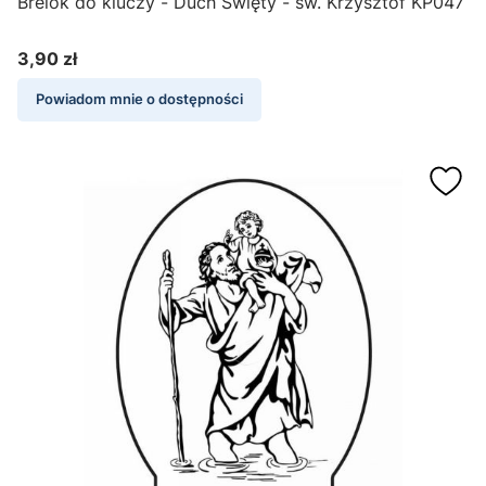
Brelok do kluczy - Duch Święty - św. Krzysztof KP047
3,90 zł
Cena
Powiadom mnie o dostępności