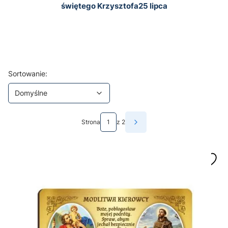
świętego Krzysztofa25 lipca
Lista produktów
Domyślne
Sortowanie:
Domyślne
Strona
z 2
Następne produkty