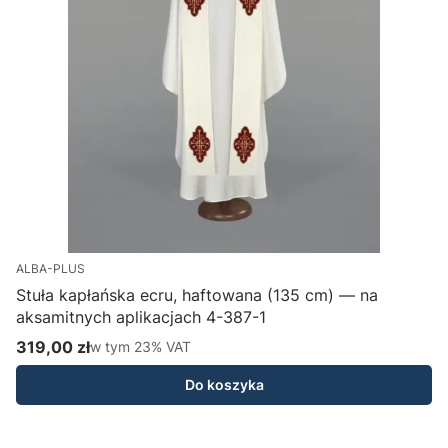
ALBA-PLUS
Stuła kapłańska ecru, haftowana (135 cm) — na
aksamitnych aplikacjach 4-387-1
H
319,00 zł
w tym %s VAT
1
w tym
23%
VAT
Cena brutto
C
Do koszyka