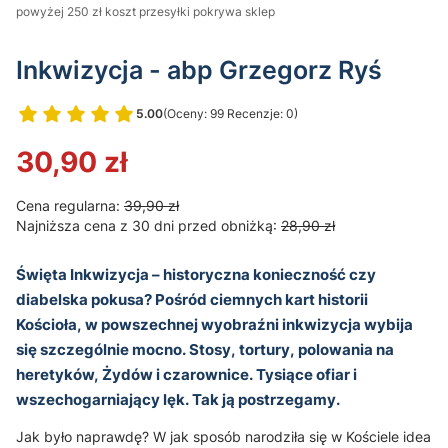
powyżej 250 zł koszt przesyłki pokrywa sklep
Inkwizycja - abp Grzegorz Ryś
5.00
(Oceny: 99 Recenzje: 0)
Przejdź do sekcji Opinie
30,90 zł
Cena regularna:
39,90 zł
Najniższa cena z 30 dni przed obniżką:
28,90 zł
Święta Inkwizycja – historyczna konieczność czy
diabelska pokusa? Pośród ciemnych kart historii
Kościoła, w powszechnej wyobraźni inkwizycja wybija
się szczególnie mocno. Stosy, tortury, polowania na
heretyków, Żydów i czarownice. Tysiące ofiar i
wszechogarniający lęk. Tak ją postrzegamy.
Jak było naprawdę? W jak sposób narodziła się w Kościele idea