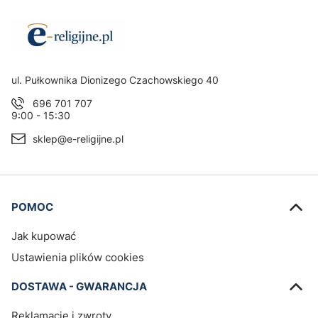
Adres:
ul. Pułkownika Dionizego Czachowskiego 40
696 701 707
9:00 - 15:30
sklep@e-religijne.pl
Linki w stopce
POMOC
Jak kupować
Ustawienia plików cookies
DOSTAWA - GWARANCJA
Reklamacje i zwroty