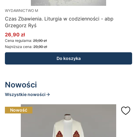
WYDAWNICTWO M
Czas Zbawienia. Liturgia w codzienności - abp
W
Grzegorz Ryś
26,90 zł
Cena promocyjna
C
Cena regularna:
29,90 zł
C
Najniższa cena:
29,90 zł
N
Do koszyka
Nowości
Wszystkie nowości
Nowość