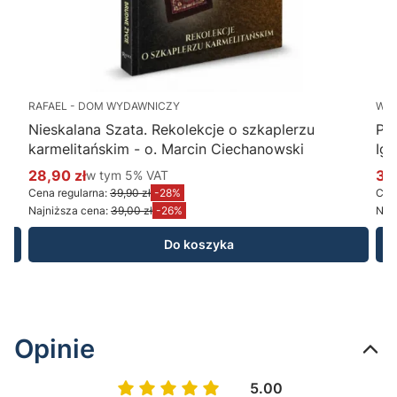
RAFAEL - DOM WYDAWNICZY
WY
Nieskalana Szata. Rekolekcje o szkaplerzu
Po
karmelitańskim - o. Marcin Ciechanowski
Ig
28,90 zł
w tym %s VAT
34
w tym
5%
VAT
Cena promocyjna brutto
Ce
Cena regularna:
39,90 zł
-28%
Cena
Najniższa cena:
39,00 zł
-26%
Najn
Do koszyka
Opinie
5.00