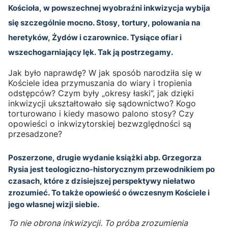
Kościoła, w powszechnej wyobraźni inkwizycja wybija
się szczególnie mocno. Stosy, tortury, polowania na
heretyków, Żydów i czarownice. Tysiące ofiar i
wszechogarniający lęk. Tak ją postrzegamy.
Jak było naprawdę? W jak sposób narodziła się w
Kościele idea przymuszania do wiary i tropienia
odstępców? Czym były „okresy łaski”, jak dzięki
inkwizycji ukształtowało się sądownictwo? Kogo
torturowano i kiedy masowo palono stosy? Czy
opowieści o inkwizytorskiej bezwzględności są
przesadzone?
Poszerzone, drugie wydanie książki abp. Grzegorza
Rysia jest teologiczno-historycznym przewodnikiem po
czasach, które z dzisiejszej perspektywy niełatwo
zrozumieć. To także opowieść o ówczesnym Kościele i
jego własnej wizji siebie.
To nie obrona inkwizycji. To próba zrozumienia