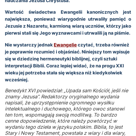
nauczania Jezusa Chrystusa.
Wartość świadectwa Ewangelii kanonicznych jest
największa, ponieważ wiarygodnie utrwaliły pamięć o
Jezusie z Nazaretu, karmioną wiarą uczniów, którzy jako
pierwsi stali się Jego wyznawcami i utrwalili ją na piśmie.
Nie wystarczy jednak
Ewangelie
czytać, trzeba również
je poprawnie rozumieć i objaśniać. Niniejszy tom wpisuje
się w dziedzinę hermeneutyki biblijnej, czyli sztuki
interpretacji Biblii. Coraz lepiej widać, że na progu XXI
wieku jej potrzeba stała się większa niż kiedykolwiek
wcześniej.
Benedykt XVI powiedział: „Upada sam Kościół, jeśli nie
znamy Jezusa”. Redaktorzy oryginalnego wydania
napisali, że uprzystępnienie ogromnego wysiłku
intelektualnego i duchowego, którego owoc stanowi
ten tom, wspomagają swoją modlitwą. To bardzo
cenne dopowiedzenie, które należy powtórzyć w
wydaniu tego dzieła w języku polskim. Biblia, to jest
Stary i Nowy Testament, powstała z wiary i dla wiary,