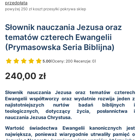
przedpłata
powyżej 250 zł koszt przesyłki pokrywa sklep
Słownik nauczania Jezusa oraz
tematów czterech Ewangelii
(Prymasowska Seria Biblijna)
5.00
(Oceny: 200 Recenzje: 0)
Przejdź do sekcji Opinie
Cena
240,00 zł
Słownik nauczania Jezusa oraz tematów czterech
Ewangelii współtworzy oraz wydatnie rozwija jeden z
najistotniejszych nurtów badań biblijnych i
teologicznych, dotyczący życia, posłannictwa i
nauczania Jezusa Chrystusa.
Wartość świadectwa Ewangelii kanonicznych jest
największa, ponieważ wiarygodnie utrwaliły pamięć o