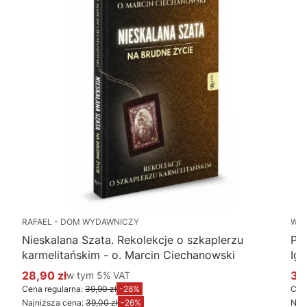
RAFAEL - DOM WYDAWNICZY
WY
Nieskalana Szata. Rekolekcje o szkaplerzu
Po
karmelitańskim - o. Marcin Ciechanowski
Ig
28,90 zł
w tym %s VAT
34
w tym
5%
VAT
Cena promocyjna brutto
Ce
Cena regularna:
39,90 zł
-28%
Cena
Najniższa cena:
39,00 zł
-26%
Najn