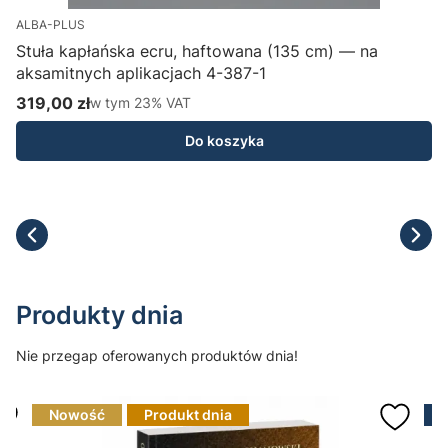
ALBA-PLUS
Stuła kapłańska ecru, haftowana (135 cm) — na
aksamitnych aplikacjach 4-387-1
H
319,00 zł
w tym %s VAT
1
w tym
23%
VAT
Cena brutto
C
Do koszyka
Produkty dnia
Nie przegap oferowanych produktów dnia!
Nowość
Produkt dnia