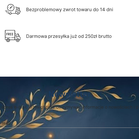
Bezproblemowy zwrot towaru do 14 dni
Darmowa przesyłka już od 250zł brutto
Newsletter
 adres e-mail, jeżeli chcesz otrzymywać informacje o nowościach i 
-mail