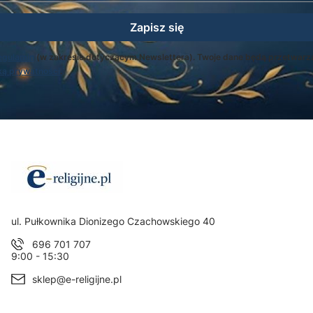
Zapisz się
egulamin
(w zakresie dotyczącym Newslettera). Twoje dane będą przetwarz
ką prywatności
.
Adres:
ul. Pułkownika Dionizego Czachowskiego 40
696 701 707
9:00 - 15:30
sklep@e-religijne.pl