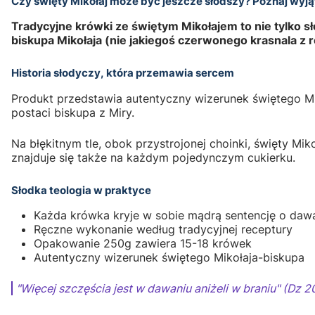
Czy święty Mikołaj może być jeszcze słodszy? Poznaj wyj
Tradycyjne krówki ze świętym Mikołajem to nie tylko 
biskupa Mikołaja (nie jakiegoś czerwonego krasnala z 
Historia słodyczy, która przemawia sercem
Produkt przedstawia autentyczny wizerunek świętego Miko
postaci biskupa z Miry.
Na błękitnym tle, obok przystrojonej choinki, święty Mi
znajduje się także na każdym pojedynczym cukierku.
Słodka teologia w praktyce
Każda krówka kryje w sobie mądrą sentencję o daw
Ręczne wykonanie według tradycyjnej receptury
Opakowanie 250g zawiera 15-18 krówek
Autentyczny wizerunek świętego Mikołaja-biskupa
"Więcej szczęścia jest w dawaniu aniżeli w braniu" (Dz 2