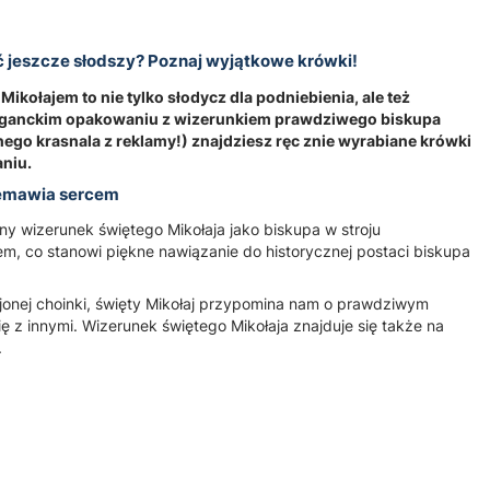
ć jeszcze słodszy? Poznaj wyjątkowe krówki!
ikołajem to nie tylko słodycz dla podniebienia, ale też
leganckim opakowaniu z wizerunkiem prawdziwego biskupa
nego krasnala z reklamy!) znajdziesz ręc znie wyrabiane krówki
niu.
rzemawia sercem
y wizerunek świętego Mikołaja jako biskupa w stroju
ałem, co stanowi piękne nawiązanie do historycznej postaci biskupa
ojonej choinki, święty Mikołaj przypomina nam o prawdziwym
ię z innymi. Wizerunek świętego Mikołaja znajduje się także na
.