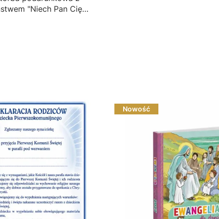
ństwem "Niech Pan Cię
... SZPA/0013
Nowość