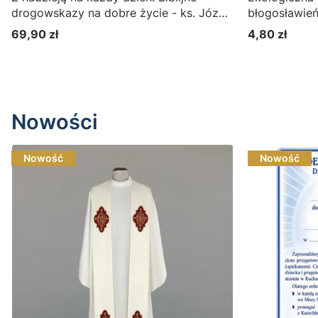
drogowskazy na dobre życie - ks. Józef
błogosławie
Gaweł SJ
błogosławi" 
69,90 zł
4,80 zł
Cena
Cena
Do koszyka
Nowości
Nowość
Nowość