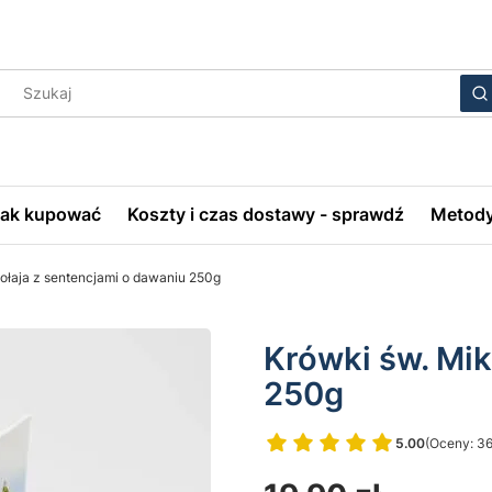
Wyczyś
S
Jak kupować
Koszty i czas dostawy - sprawdź
Metody
ołaja z sentencjami o dawaniu 250g
Krówki św. Mik
250g
5.00
(Oceny: 36
Przejdź do 