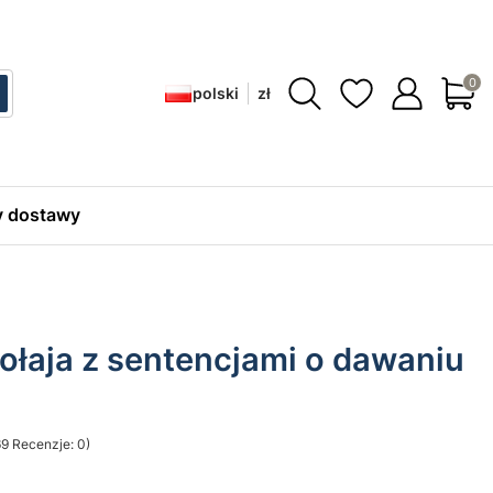
Produ
polski
zł
ć
zukaj
 dostawy
ołaja z sentencjami o dawaniu
9 Recenzje: 0)
sekcji Opinie