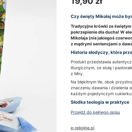
Cena
19,90 zł
Czy święty Mikołaj może by
Tradycyjne krówki ze świętym M
pokrzepienie dla ducha! W e
Mikołaja (nie jakiegoś czerwo
z mądrymi sentencjami o dawa
Historia słodyczy, która p
Produkt przedstawia autentyczn
liturgicznym, ze stułą i pastor
z Miry.
Na błękitnym tle, obok przystr
znaczeniu dawania i dzielenia s
każdym pojedynczym cukierku
Słodka teologia w praktyce
Przejdź do pełnego opisu
e-religijne.pl