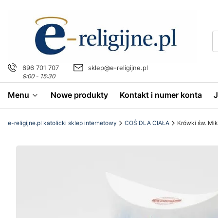
696 701 707
sklep@e-religijne.pl
9:00 - 15:30
Menu
Nowe produkty
Kontakt i numer konta
e-religijne.pl katolicki sklep internetowy
COŚ DLA CIAŁA
Krówki św. Mik