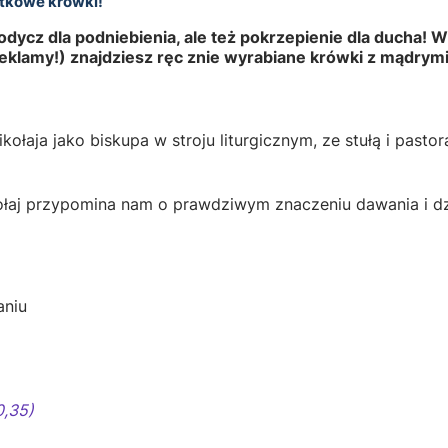
ątkowe krówki!
słodycz dla podniebienia, ale też pokrzepienie dla duch
reklamy!) znajdziesz ręc znie wyrabiane krówki z mądrym
łaja jako biskupa w stroju liturgicznym, ze stułą i pasto
kołaj przypomina nam o prawdziwym znaczeniu dawania i dzi
aniu
0,35)