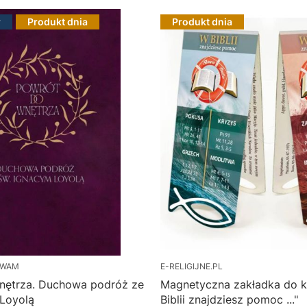
r
Produkt dnia
Produkt dnia
 WAM
E-RELIGIJNE.PL
nętrza. Duchowa podróż ze
Magnetyczna zakładka do k
 Loyolą
Biblii znajdziesz pomoc ..."