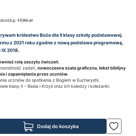
obniżką:
17,90 zł
rywam królestwo Boże dla II klasy szkoły podstawowej.
zmu z 2021 roku zgodne z nową podstawa programową,
9 IX 2018.
ównież rolę zeszytu ćwiczeń.
óżnorodność zadań,
nowoczesna szata graficzna, tekst biblijny
nia i zapamiętania przez uczniów.
nia uczniów do spotkania z Bogiem w Eucharystii.
e klasy II – Basia i Krzyś oraz ich koledzy i koleżanki.
Dodaj do koszyka