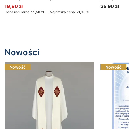
Sandomierz
19,90 zł
25,90 zł
Cena promocyjna
Cena
Cena regularna:
22,50 zł
Najniższa cena:
21,00 zł
Do koszyka
Nowości
Nowość
Nowość