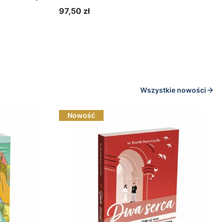
2021/2022
97,50 zł
Cena
Wszystkie nowości
Nowość