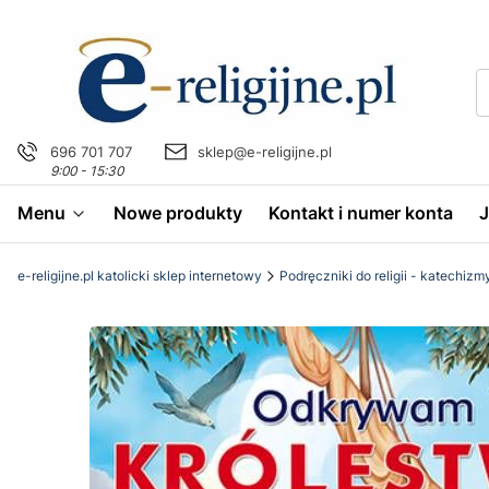
696 701 707
sklep@e-religijne.pl
9:00 - 15:30
Menu
Nowe produkty
Kontakt i numer konta
e-religijne.pl katolicki sklep internetowy
Podręczniki do religii - katechizm