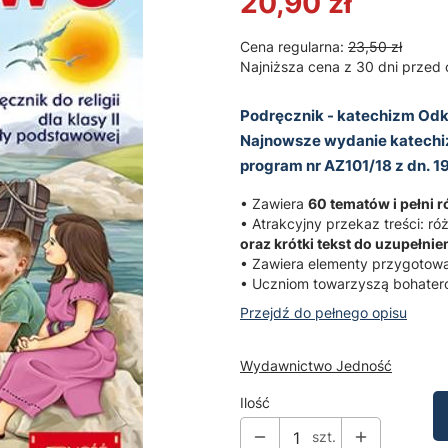
20,90 zł
Cena regularna:
23,50 zł
Najniższa cena z 30 dni przed 
Podręcznik - katechizm Odk
Najnowsze wydanie katechi
program nr AZ­1­01/18 z dn. 1
• Zawiera
60 tematów i pełni r
• Atrakcyjny przekaz treści: r
oraz krótki tekst do uzupełnie
• Zawiera elementy przygotowa
• Uczniom towarzyszą bohaterowi
Przejdź do pełnego opisu
Wydawnictwo Jedność
Ilość
szt.