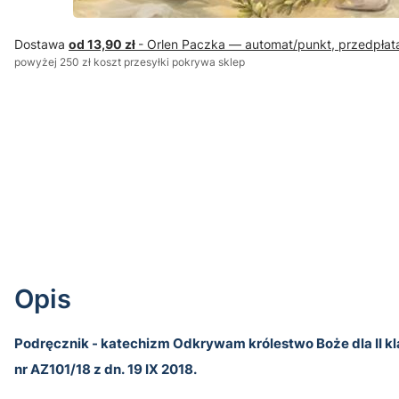
Dostawa
od 13,90 zł
- Orlen Paczka — automat/punkt, przedpłat
powyżej 250 zł koszt przesyłki pokrywa sklep
Opis
Podręcznik - katechizm Odkrywam królestwo Boże dla II 
nr AZ­1­01/18 z dn. 19 IX 2018.