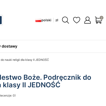
Produ
polski
zł
ć
zukaj
 dostawy
o nauki religii dla klasy II JEDNOŚĆ
estwo Boże. Podręcznik do
la klasy II JEDNOŚĆ
Recenzje: 0)
sekcji Opinie