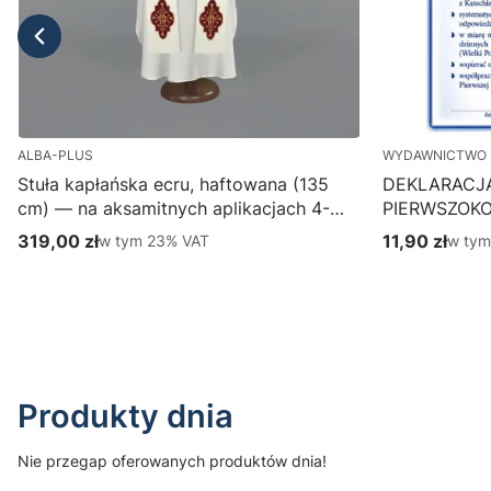
ALBA-PLUS
WYDAWNICTWO 
Stuła kapłańska ecru, haftowana (135
DEKLARACJ
cm) — na aksamitnych aplikacjach 4-
PIERWSZOK
387-1
Wydawnictwo
319,00 zł
w tym %s VAT
11,90 zł
w tym
w tym
23%
VAT
w ty
Cena brutto
Cena brutto
parafialny, p
Do koszyka
Produkty dnia
Nie przegap oferowanych produktów dnia!