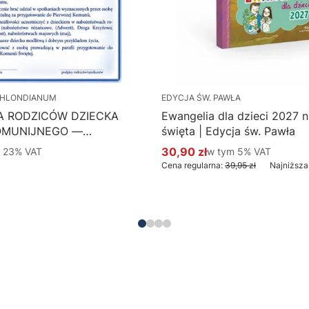
HLONDIANUM
EDYCJA ŚW. PAWŁA
A RODZICÓW DZIECKA
Ewangelia dla dzieci 2027 na
OMUNIJNEGO —
święta | Edycja św. Pawła
 Hlondianum - druk
 %s VAT
30,90 zł
w tym %s VAT
m
23%
VAT
w tym
5%
VAT
Cena promocyjna brutto
aczka 50 szt.
Cena regularna:
39,95 zł
Najniższa
Do koszyka
Do koszyka