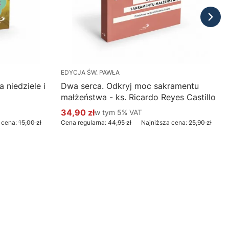
EDYCJA ŚW. PAWŁA
 niedziele i
Dwa serca. Odkryj moc sakramentu
małżeństwa - ks. Ricardo Reyes Castillo
34,90 zł
w tym %s VAT
w tym
5%
VAT
Cena promocyjna brutto
 cena:
15,00 zł
Cena regularna:
44,95 zł
Najniższa cena:
25,90 zł
Do koszyka