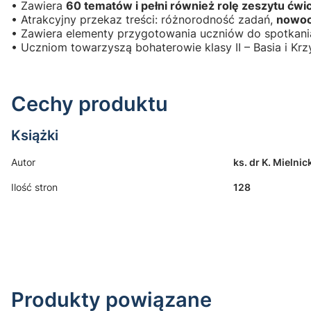
• Zawiera
60 tematów i pełni również rolę zeszytu ćwi
• Atrakcyjny przekaz treści: różnorodność zadań,
nowocz
• Zawiera elementy przygotowania uczniów do spotkania
• Uczniom towarzyszą bohaterowie klasy II – Basia i Krzy
Cechy produktu
Książki
Autor
ks. dr K. Mielnic
Ilość stron
128
Produkty powiązane