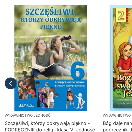
WYDAWNICTWO JEDNOŚĆ
WYDAWNICTWO 
Szczęśliwi, którzy odkrywają piękno -
Bóg daje nam
PODRĘCZNIK do religii klasa VI Jedność
podręcznik do