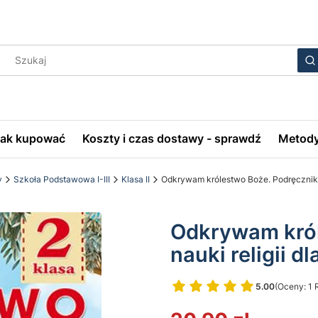
Wyczyś
S
Jak kupować
Koszty i czas dostawy - sprawdź
Metody
y
Szkoła Podstawowa I-III
Klasa II
Odkrywam królestwo Boże. Podręcznik d
Odkrywam król
nauki religii d
5.00
(Oceny: 1 
Przejdź do 