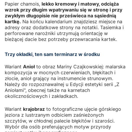
Papier chamois,
lekko kremowy i matowy, odciąża
wzrok przy długim wpatrywaniu się w stronę i przy
zwykłym długopisie nie prześwieca na sąsiednią
kartkę.
Na końcu kalendarium znajdziesz miejsce na
adresy oraz dodatkowe strony na notatki. Tasiemka i
perforowane narożniki utrzymują orientację w
bieżącej dacie bez potrzeby przewracania kartek.
Trzy okładki, ten sam terminarz w środku
Wariant
Anioł
to obraz Mariny Czajkowskiej: malarska
kompozycja w mocnych czerwieniach, błękitach i
złocie, anioł grający na instrumencie strunowym.
Należy do rozpoznawalnej u Edycji estetyki serii „Z
Aniołami", obecnej także na karnetach
okolicznościowych i zakładkach.
Wariant
krajobraz
to fotograficzne ujęcie górskiego
jeziora z lustrzanym odbiciem zaśnieżonych
szczytów, w chłodnej palecie błękitów i szarości.
Wybór dla osób preferujących motyw przyrody