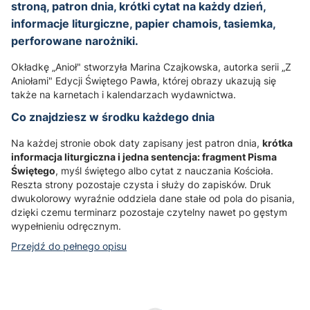
stroną, patron dnia, krótki cytat na każdy dzień,
informacje liturgiczne, papier chamois, tasiemka,
perforowane narożniki.
Okładkę „Anioł" stworzyła Marina Czajkowska, autorka serii „Z
Aniołami" Edycji Świętego Pawła, której obrazy ukazują się
także na karnetach i kalendarzach wydawnictwa.
Co znajdziesz w środku każdego dnia
Na każdej stronie obok daty zapisany jest patron dnia,
krótka
informacja liturgiczna i jedna sentencja: fragment Pisma
Świętego
, myśl świętego albo cytat z nauczania Kościoła.
Reszta strony pozostaje czysta i służy do zapisków. Druk
dwukolorowy wyraźnie oddziela dane stałe od pola do pisania,
dzięki czemu terminarz pozostaje czytelny nawet po gęstym
wypełnieniu odręcznym.
Przejdź do pełnego opisu
Wybierz wariant produktu:
Poszczególne warianty mogą różnić się ceną