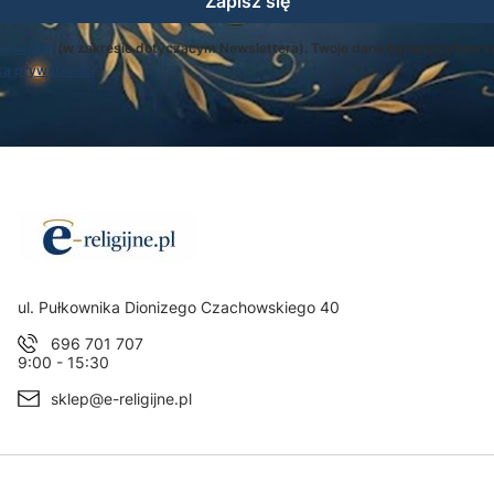
Zapisz się
egulamin
(w zakresie dotyczącym Newslettera). Twoje dane będą przetwarz
ką prywatności
.
Adres:
ul. Pułkownika Dionizego Czachowskiego 40
696 701 707
9:00 - 15:30
sklep@e-religijne.pl