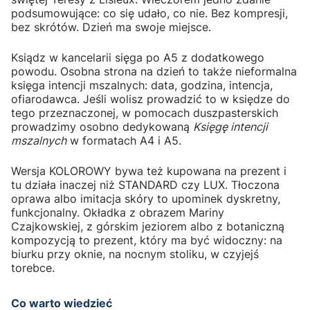
podsumowujące: co się udało, co nie. Bez kompresji,
bez skrótów. Dzień ma swoje miejsce.
Ksiądz w kancelarii sięga po A5 z dodatkowego
powodu. Osobna strona na dzień to także nieformalna
księga intencji mszalnych: data, godzina, intencja,
ofiarodawca. Jeśli wolisz prowadzić to w księdze do
tego przeznaczonej, w pomocach duszpasterskich
prowadzimy osobno dedykowaną
Księgę intencji
mszalnych
w formatach A4 i A5.
Wersja KOLOROWY bywa też kupowana na prezent i
tu działa inaczej niż STANDARD czy LUX. Tłoczona
oprawa albo imitacja skóry to upominek dyskretny,
funkcjonalny. Okładka z obrazem Mariny
Czajkowskiej, z górskim jeziorem albo z botaniczną
kompozycją to prezent, który ma być widoczny: na
biurku przy oknie, na nocnym stoliku, w czyjejś
torebce.
Co warto wiedzieć