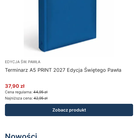
EDYCJA ŚW. PAWŁA
Terminarz A5 PRINT 2027 Edycja Świętego Pawła
K
37,90 zł
Cena promocyjna
C
Cena regularna:
44,95 zł
C
Najniższa cena:
42,95 zł
N
Zobacz produkt
Nowości