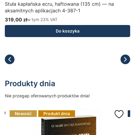
Stuła kapłańska ecru, haftowana (135 cm) — na
aksamitnych aplikacjach 4-387-1
H
319,00 zł
w tym %s VAT
1
w tym
23%
VAT
Cena brutto
C
Do koszyka
Produkty dnia
Nie przegap oferowanych produktów dnia!
Nowość
Produkt dnia