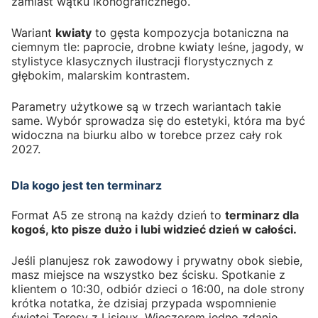
zamiast wątku ikonograficznego.
Wariant
kwiaty
to gęsta kompozycja botaniczna na
ciemnym tle: paprocie, drobne kwiaty leśne, jagody, w
stylistyce klasycznych ilustracji florystycznych z
głębokim, malarskim kontrastem.
Parametry użytkowe są w trzech wariantach takie
same. Wybór sprowadza się do estetyki, która ma być
widoczna na biurku albo w torebce przez cały rok
2027.
Dla kogo jest ten terminarz
Format A5 ze stroną na każdy dzień to
terminarz dla
kogoś, kto pisze dużo i lubi widzieć dzień w całości.
Jeśli planujesz rok zawodowy i prywatny obok siebie,
masz miejsce na wszystko bez ścisku. Spotkanie z
klientem o 10:30, odbiór dzieci o 16:00, na dole strony
krótka notatka, że dzisiaj przypada wspomnienie
świętej Teresy z Lisieux. Wieczorem jedno zdanie