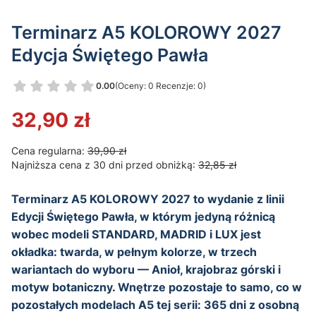
Terminarz A5 KOLOROWY 2027
Edycja Świętego Pawła
0.00
(Oceny: 0 Recenzje: 0)
Przejdź do sekcji Opinie
32,90 zł
Cena regularna:
39,90 zł
Najniższa cena z 30 dni przed obniżką:
32,85 zł
Terminarz A5 KOLOROWY 2027 to wydanie z linii
Edycji Świętego Pawła, w którym jedyną różnicą
wobec modeli STANDARD, MADRID i LUX jest
okładka: twarda, w pełnym kolorze, w trzech
wariantach do wyboru — Anioł, krajobraz górski i
motyw botaniczny. Wnętrze pozostaje to samo, co w
pozostałych modelach A5 tej serii: 365 dni z osobną