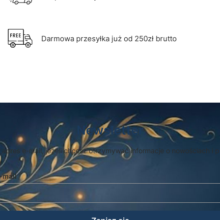
Darmowa przesyłka już od 250zł brutto
Newsletter
 adres e-mail, jeżeli chcesz otrzymywać informacje o nowościach i 
-mail