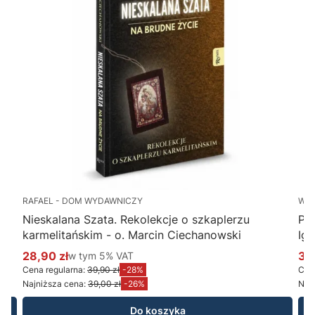
RAFAEL - DOM WYDAWNICZY
WY
Nieskalana Szata. Rekolekcje o szkaplerzu
Po
karmelitańskim - o. Marcin Ciechanowski
Ig
28,90 zł
w tym %s VAT
34
w tym
5%
VAT
Cena promocyjna brutto
Ce
Cena regularna:
39,90 zł
-28%
Cena
Najniższa cena:
39,00 zł
-26%
Najn
Do koszyka