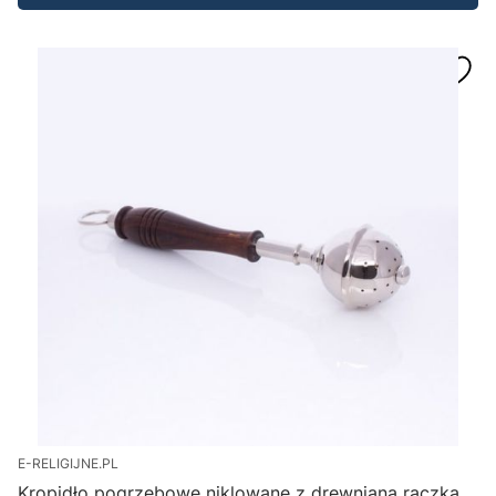
E-RELIGIJNE.PL
Kropidło pogrzebowe niklowane z drewnianą rączką