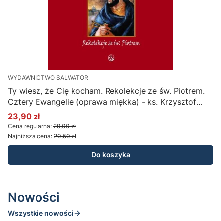
WYDAWNICTWO SALWATOR
i
Ty wiesz, że Cię kocham. Rekolekcje ze św. Piotrem.
T
Cztery Ewangelie (oprawa miękka) - ks. Krzysztof
C
Wons SDS
23,90 zł
Cena promocyjna
Cena regularna:
29,00 zł
Najniższa cena:
20,50 zł
Do koszyka
Nowości
Wszystkie nowości