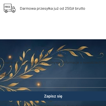
Darmowa przesyłka już od 250zł brutto
Newsletter
 adres e-mail, jeżeli chcesz otrzymywać informacje o nowościach i 
-mail
Zapisz się