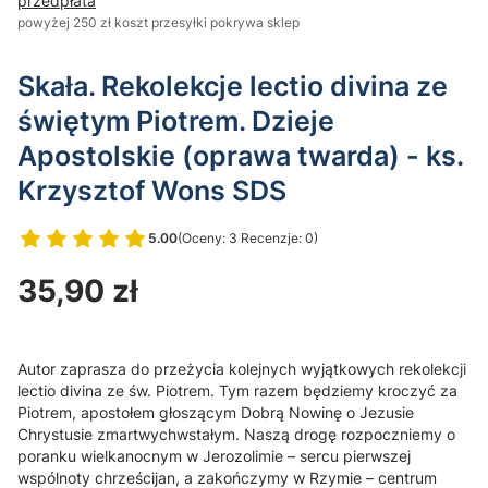
przedpłata
powyżej 250 zł koszt przesyłki pokrywa sklep
Skała. Rekolekcje lectio divina ze
świętym Piotrem. Dzieje
Apostolskie (oprawa twarda) - ks.
Krzysztof Wons SDS
5.00
(Oceny: 3 Recenzje: 0)
Przejdź do sekcji Opinie
Cena
35,90 zł
Autor zaprasza do przeżycia kolejnych wyjątkowych rekolekcji
lectio divina ze św. Piotrem. Tym razem będziemy kroczyć za
Piotrem, apostołem głoszącym Dobrą Nowinę o Jezusie
Chrystusie zmartwychwstałym. Naszą drogę rozpoczniemy o
poranku wielkanocnym w Jerozolimie – sercu pierwszej
wspólnoty chrześcijan, a zakończymy w Rzymie – centrum