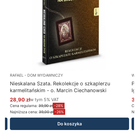
RAFAEL - DOM WYDAWNICZY
WY
Nieskalana Szata. Rekolekcje o szkaplerzu
Po
karmelitańskim - o. Marcin Ciechanowski
Ig
28,90 zł
w tym %s VAT
34
w tym
5%
VAT
Cena promocyjna brutto
Ce
Cena regularna:
39,90 zł
-28%
Cena
Najniższa cena:
39,00 zł
-26%
Najn
Do koszyka