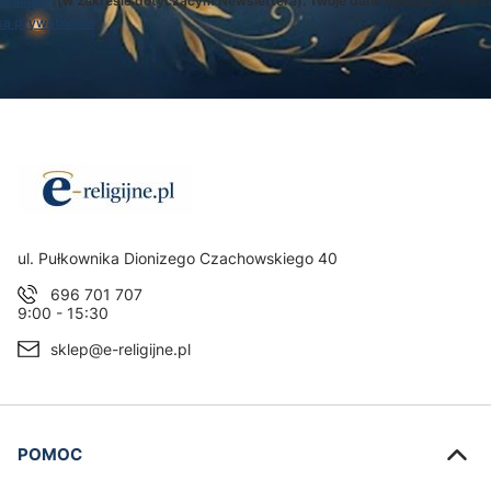
egulamin
(w zakresie dotyczącym Newslettera). Twoje dane będą przetwarz
ką prywatności
.
Adres:
ul. Pułkownika Dionizego Czachowskiego 40
696 701 707
9:00 - 15:30
sklep@e-religijne.pl
Linki w stopce
POMOC