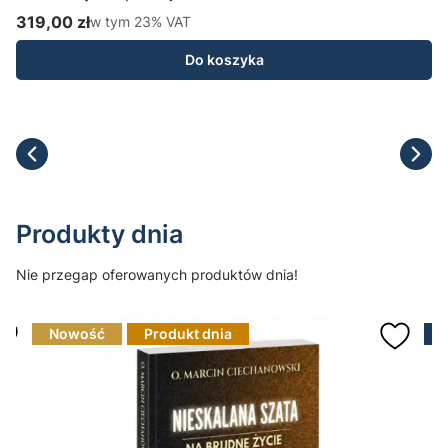
H
319,00 zł
w tym %s VAT
1
w tym
23%
VAT
Cena brutto
C
Do koszyka
Produkty dnia
Nie przegap oferowanych produktów dnia!
Nowość
Produkt dnia