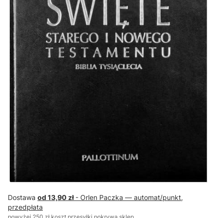
Dostawa
od 13,90 zł
- Orlen Paczka — automat/punkt,
przedpłata
powyżej 250 zł koszt przesyłki pokrywa sklep