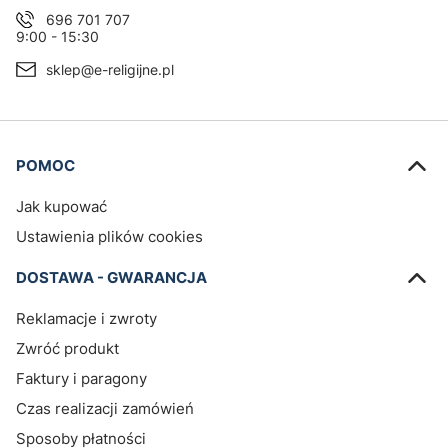
696 701 707
9:00 - 15:30
sklep@e-religijne.pl
Linki w stopce
POMOC
Jak kupować
Ustawienia plików cookies
DOSTAWA - GWARANCJA
Reklamacje i zwroty
Zwróć produkt
Faktury i paragony
Czas realizacji zamówień
Sposoby płatności