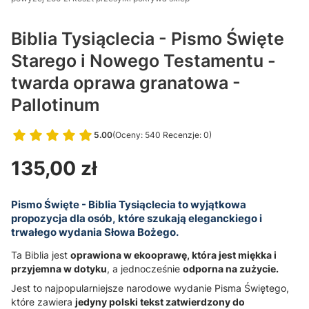
Biblia Tysiąclecia - Pismo Święte
Starego i Nowego Testamentu -
twarda oprawa granatowa -
Pallotinum
5.00
(Oceny: 540 Recenzje: 0)
Przejdź do sekcji Opinie
Cena
135,00 zł
Pismo Święte - Biblia Tysiąclecia to wyjątkowa
propozycja dla osób, które szukają eleganckiego i
trwałego wydania Słowa Bożego.
Ta Biblia jest
oprawiona w ekooprawę, która jest miękka i
przyjemna w dotyku
, a jednocześnie
odporna na zużycie.
Jest to najpopularniejsze narodowe wydanie Pisma Świętego,
które zawiera
jedyny polski tekst zatwierdzony do