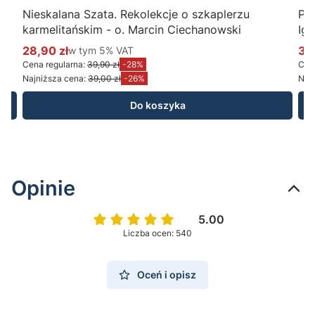
Nieskalana Szata. Rekolekcje o szkaplerzu
Po
karmelitańskim - o. Marcin Ciechanowski
Ig
28,90 zł
w tym %s VAT
34
w tym
5%
VAT
Cena promocyjna brutto
Ce
Cena regularna:
39,90 zł
-28%
Cena
Najniższa cena:
39,00 zł
-26%
Najn
Do koszyka
Opinie
5.00
Liczba ocen: 540
Oceń i opisz