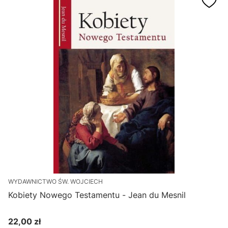
WYDAWNICTWO ŚW. WOJCIECH
V
Kobiety Nowego Testamentu - Jean du Mesnil
T
22,00 zł
Cena