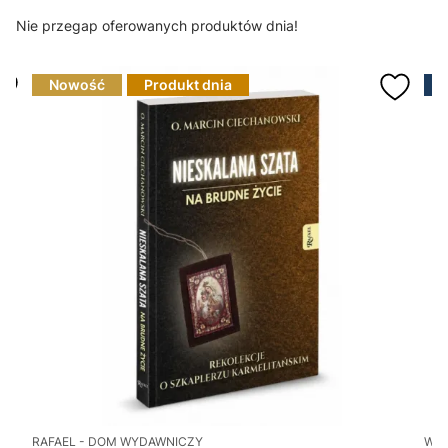
Nie przegap oferowanych produktów dnia!
Nowość
Produkt dnia
RAFAEL - DOM WYDAWNICZY
WY