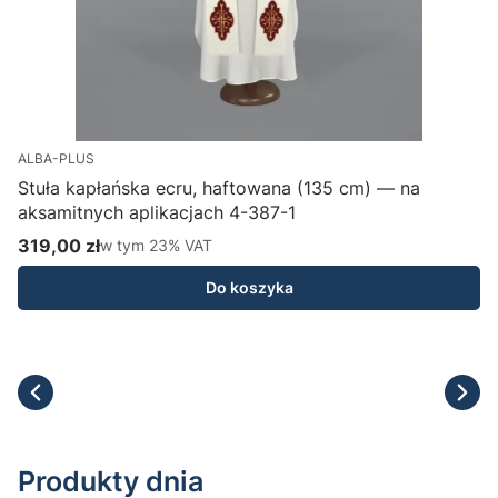
ALBA-PLUS
Stuła kapłańska ecru, haftowana (135 cm) — na
aksamitnych aplikacjach 4-387-1
H
319,00 zł
w tym %s VAT
1
w tym
23%
VAT
Cena brutto
C
Do koszyka
Produkty dnia