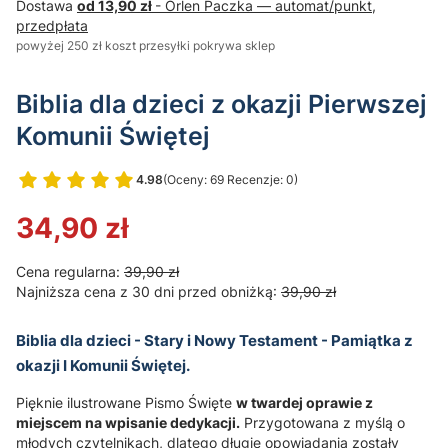
Dostawa
od 13,90 zł
- Orlen Paczka — automat/punkt,
przedpłata
powyżej 250 zł koszt przesyłki pokrywa sklep
Biblia dla dzieci z okazji Pierwszej
Komunii Świętej
4.98
(Oceny: 69 Recenzje: 0)
Przejdź do sekcji Opinie
34,90 zł
Cena regularna:
39,90 zł
Najniższa cena z 30 dni przed obniżką:
39,90 zł
Biblia dla dzieci - Stary i Nowy Testament - Pamiątka z
okazji I Komunii Świętej.
Pięknie ilustrowane Pismo Święte
w twardej oprawie z
miejscem na wpisanie dedykacji.
Przygotowana z myślą o
młodych czytelnikach, dlatego długie opowiadania zostały