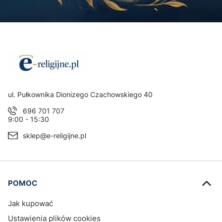
Adres:
ul. Pułkownika Dionizego Czachowskiego 40
696 701 707
9:00 - 15:30
sklep@e-religijne.pl
Linki w stopce
POMOC
Jak kupować
Ustawienia plików cookies