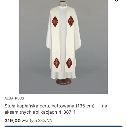
ALBA-PLUS
Stuła kapłańska ecru, haftowana (135 cm) — na
aksamitnych aplikacjach 4-387-1
H
319,00 zł
w tym %s VAT
1
w tym
23%
VAT
Cena brutto
C