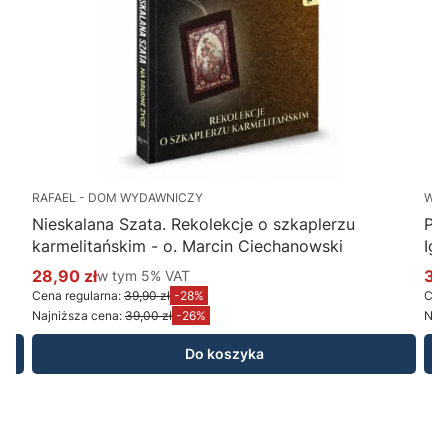
RAFAEL - DOM WYDAWNICZY
WY
Nieskalana Szata. Rekolekcje o szkaplerzu
Po
karmelitańskim - o. Marcin Ciechanowski
Ig
28,90 zł
w tym %s VAT
34
w tym
5%
VAT
Cena promocyjna brutto
Ce
Cena regularna:
39,90 zł
-28%
Cena
Najniższa cena:
39,00 zł
-26%
Najn
Do koszyka