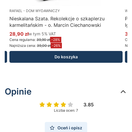
RAFAEL - DOM WYDAWNICZY
WY
Nieskalana Szata. Rekolekcje o szkaplerzu
Po
karmelitańskim - o. Marcin Ciechanowski
Ig
28,90 zł
w tym %s VAT
34
w tym
5%
VAT
Cena promocyjna brutto
Ce
Cena regularna:
39,90 zł
-28%
Cena
Najniższa cena:
39,00 zł
-26%
Najn
Do koszyka
Opinie
3.85
Liczba ocen: 7
Oceń i opisz