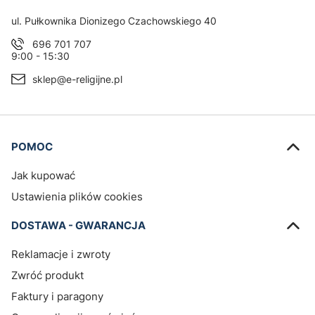
Adres:
ul. Pułkownika Dionizego Czachowskiego 40
696 701 707
9:00 - 15:30
sklep@e-religijne.pl
Linki w stopce
POMOC
Jak kupować
Ustawienia plików cookies
DOSTAWA - GWARANCJA
Reklamacje i zwroty
Zwróć produkt
Faktury i paragony