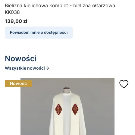
Bielizna kielichowa komplet - bielizna ołtarzowa
B
KK038
139,00 zł
Cena
Powiadom mnie o dostępności
Nowości
Wszystkie nowości
Nowość