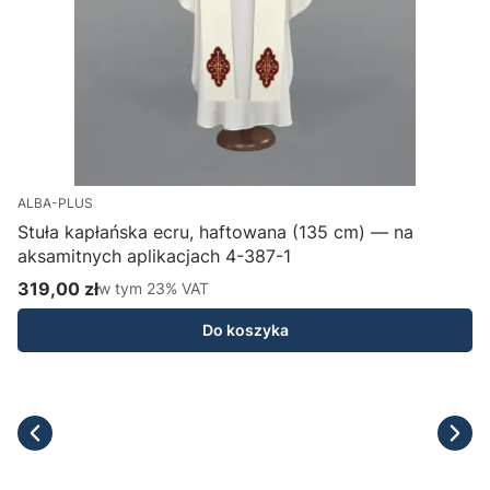
ALBA-PLUS
Stuła kapłańska ecru, haftowana (135 cm) — na
aksamitnych aplikacjach 4-387-1
H
319,00 zł
w tym %s VAT
1
w tym
23%
VAT
Cena brutto
C
Do koszyka