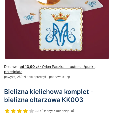
Dostawa
od 13,90 zł
- Orlen Paczka — automat/punkt,
przedpłata
powyżej 250 zł koszt przesyłki pokrywa sklep
Bielizna kielichowa komplet -
bielizna ołtarzowa KK003
3.85
(Oceny: 7 Recenzje: 0)
Przejdź do sekcji Opinie