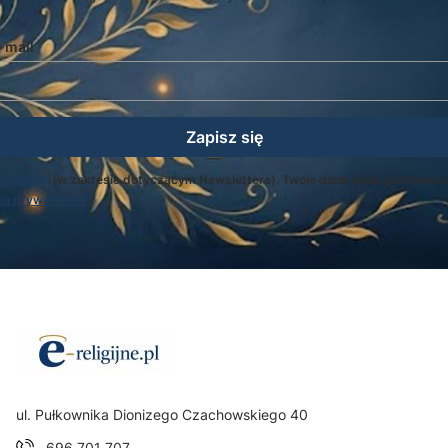
-mail
Zapisz się
egulamin
(w zakresie dotyczącym Newslettera). Twoje dane będą przetwarz
ką prywatności
.
Adres:
ul. Pułkownika Dionizego Czachowskiego 40
696 701 707