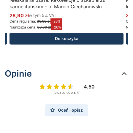
karmelitańskim - o. Marcin Ciechanowski
Ig
28,90 zł
w tym %s VAT
34
w tym
5%
VAT
Cena promocyjna brutto
Ce
Cena regularna:
39,90 zł
-28%
Cena
Najniższa cena:
39,00 zł
-26%
Najn
Do koszyka
Opinie
4.50
Liczba ocen: 4
Oceń i opisz