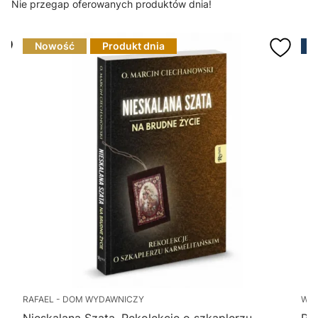
Nie przegap oferowanych produktów dnia!
Nowość
Produkt dnia
RAFAEL - DOM WYDAWNICZY
WY
Nieskalana Szata. Rekolekcje o szkaplerzu
Po