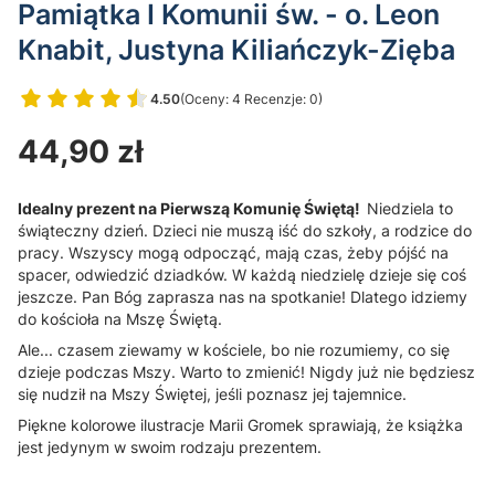
Pamiątka I Komunii św. - o. Leon
Knabit, Justyna Kiliańczyk-Zięba
4.50
(Oceny: 4 Recenzje: 0)
Przejdź do sekcji Opinie
Cena
44,90 zł
Idealny prezent na Pierwszą Komunię Świętą!
Niedziela to
świąteczny dzień. Dzieci nie muszą iść do szkoły, a rodzice do
pracy. Wszyscy mogą odpocząć, mają czas, żeby pójść na
spacer, odwiedzić dziadków. W każdą niedzielę dzieje się coś
jeszcze. Pan Bóg zaprasza nas na spotkanie! Dlatego idziemy
do kościoła na Mszę Świętą.
Ale... czasem ziewamy w kościele, bo nie rozumiemy, co się
dzieje podczas Mszy. Warto to zmienić! Nigdy już nie będziesz
się nudził na Mszy Świętej, jeśli poznasz jej tajemnice.
Piękne kolorowe ilustracje Marii Gromek sprawiają, że książka
jest jedynym w swoim rodzaju prezentem.