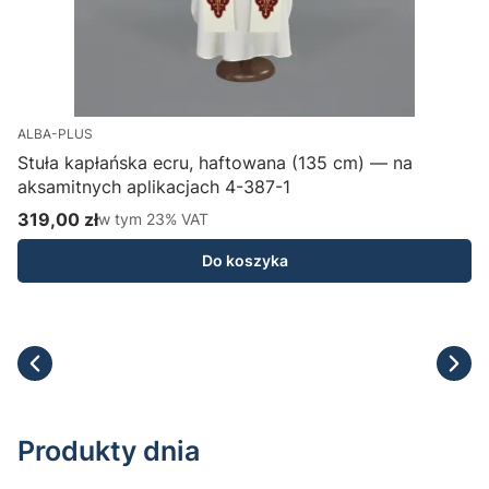
ALBA-PLUS
Stuła kapłańska ecru, haftowana (135 cm) — na
aksamitnych aplikacjach 4-387-1
H
319,00 zł
w tym %s VAT
1
w tym
23%
VAT
Cena brutto
C
Do koszyka
Produkty dnia