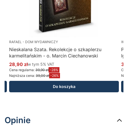
RAFAEL - DOM WYDAWNICZY
WY
Nieskalana Szata. Rekolekcje o szkaplerzu
Po
karmelitańskim - o. Marcin Ciechanowski
Ig
28,90 zł
w tym %s VAT
34
w tym
5%
VAT
Cena promocyjna brutto
Ce
Cena regularna:
39,90 zł
-28%
Cena
Najniższa cena:
39,00 zł
-26%
Najn
Do koszyka
Opinie