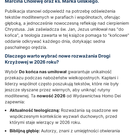
Marcina Cholewę
oraz
ks. Marka Gilskiego
.
Publikacja stanowi odpowiedź na potrzebę odświeżenia
tekstów modlitewnych w parafiach i wspólnotach, oferując
głęboką, a jednocześnie nowoczesną refleksję nad cierpieniem
Chrystusa. Jak zaświadcza św. Jan, Jezus umiłował nas "do
końca", a teologia zawarta w tej książce pomaga to "końcowe"
oddanie odkrywać każdego dnia, dotykając sedna
paschalnego orędzia.
Dlaczego warto wybrać nowe rozważania Drogi
Krzyżowej w 2026 roku?
Wybór
Do końca nas umiłował
gwarantuje unikalność
przekazu podczas nabożeństw wielkopostnych. Kapłani i
liderzy wspólnot często poszukują tekstów, które nie były
jeszcze słyszane przez wiernych, aby uniknąć rutyny
modlitewnej. Ta
nowość 2026
od Wydawnictwa Homo Dei
zapewnia:
Aktualność teologiczną:
Rozważania są osadzone we
współczesnym kontekście wyzwań duchowych, przed
którymi staje wierzący w 2026 roku.
Biblijną głębię:
Autorzy, znani z umiejętności otwierania