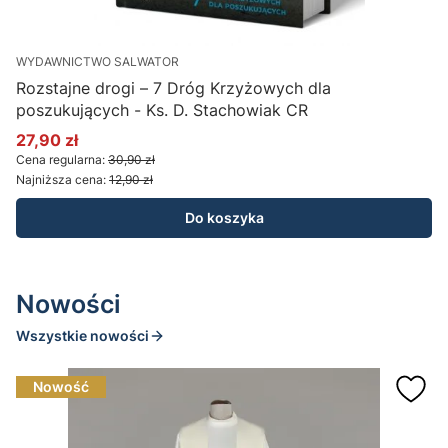
WYDAWNICTWO SALWATOR
W
Rozstajne drogi – 7 Dróg Krzyżowych dla
poszukujących - Ks. D. Stachowiak CR
27,90 zł
1
Cena promocyjna
C
Cena regularna:
30,90 zł
C
Najniższa cena:
12,90 zł
N
Do koszyka
Nowości
Wszystkie nowości
Nowość