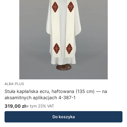
ALBA-PLUS
Stuła kapłańska ecru, haftowana (135 cm) — na
aksamitnych aplikacjach 4-387-1
H
319,00 zł
w tym %s VAT
1
w tym
23%
VAT
Cena brutto
C
Do koszyka