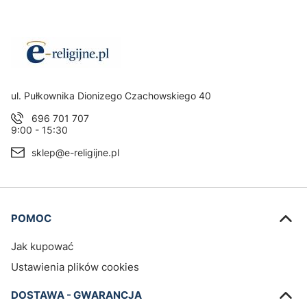
Adres:
ul. Pułkownika Dionizego Czachowskiego 40
696 701 707
9:00 - 15:30
sklep@e-religijne.pl
Linki w stopce
POMOC
Jak kupować
Ustawienia plików cookies
DOSTAWA - GWARANCJA