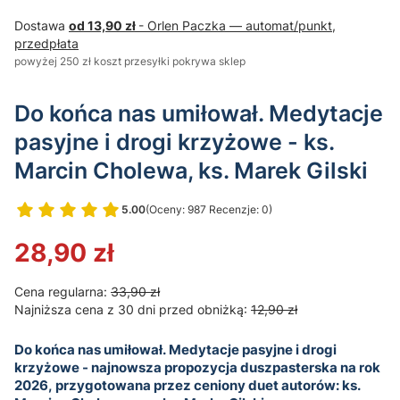
Dostawa
od 13,90 zł
- Orlen Paczka — automat/punkt,
przedpłata
powyżej 250 zł koszt przesyłki pokrywa sklep
Do końca nas umiłował. Medytacje
pasyjne i drogi krzyżowe - ks.
Marcin Cholewa, ks. Marek Gilski
5.00
(Oceny: 987 Recenzje: 0)
Przejdź do sekcji Opinie
28,90 zł
Cena regularna:
33,90 zł
Najniższa cena z 30 dni przed obniżką:
12,90 zł
Do końca nas umiłował. Medytacje pasyjne i drogi
krzyżowe
- najnowsza propozycja duszpasterska na rok
2026, przygotowana przez ceniony duet autorów:
ks.