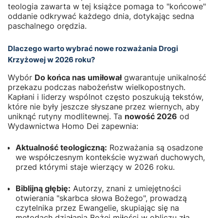
teologia zawarta w tej książce pomaga to "końcowe"
oddanie odkrywać każdego dnia, dotykając sedna
paschalnego orędzia.
Dlaczego warto wybrać nowe rozważania Drogi
Krzyżowej w 2026 roku?
Wybór
Do końca nas umiłował
gwarantuje unikalność
przekazu podczas nabożeństw wielkopostnych.
Kapłani i liderzy wspólnot często poszukują tekstów,
które nie były jeszcze słyszane przez wiernych, aby
uniknąć rutyny modlitewnej. Ta
nowość 2026
od
Wydawnictwa Homo Dei zapewnia:
Aktualność teologiczną:
Rozważania są osadzone
we współczesnym kontekście wyzwań duchowych,
przed którymi staje wierzący w 2026 roku.
Biblijną głębię:
Autorzy, znani z umiejętności
otwierania "skarbca słowa Bożego", prowadzą
czytelnika przez Ewangelie, skupiając się na
metodach działania Bożej miłości w obliczu zła.