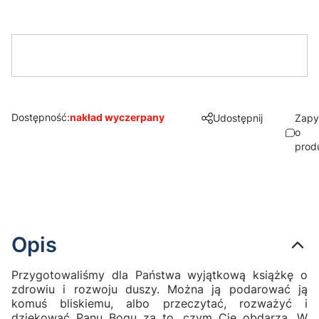
Dostępność:
nakład wyczerpany
Udostępnij
Zapy
o
prod
Opis
Przygotowaliśmy dla Państwa wyjątkową książkę o
zdrowiu i rozwoju duszy. Można ją podarować ją
komuś bliskiemu, albo przeczytać, rozważyć i
dziękować Panu Bogu za to, czym Cię obdarza. W