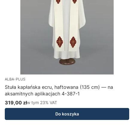
ALBA-PLUS
Stuła kapłańska ecru, haftowana (135 cm) — na
aksamitnych aplikacjach 4-387-1
H
319,00 zł
w tym %s VAT
1
w tym
23%
VAT
Cena brutto
C
Do koszyka