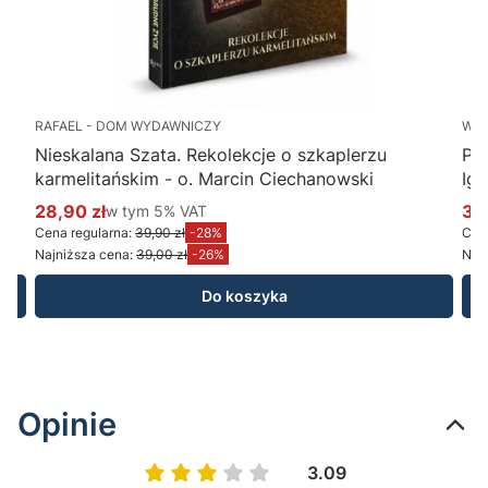
RAFAEL - DOM WYDAWNICZY
WY
Nieskalana Szata. Rekolekcje o szkaplerzu
Po
karmelitańskim - o. Marcin Ciechanowski
Ig
28,90 zł
w tym %s VAT
34
w tym
5%
VAT
Cena promocyjna brutto
Ce
Cena regularna:
39,90 zł
-28%
Cena
Najniższa cena:
39,00 zł
-26%
Najn
Do koszyka
Opinie
3.09