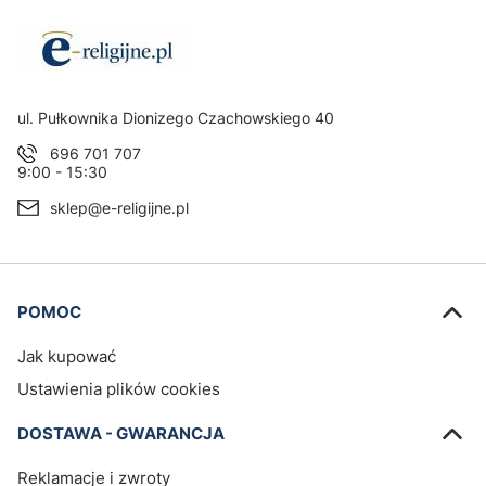
Adres:
ul. Pułkownika Dionizego Czachowskiego 40
696 701 707
9:00 - 15:30
sklep@e-religijne.pl
Linki w stopce
POMOC
Jak kupować
Ustawienia plików cookies
DOSTAWA - GWARANCJA
Reklamacje i zwroty