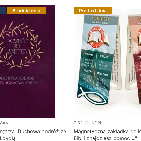
r
Produkt dnia
Produkt dnia
 WAM
E-RELIGIJNE.PL
nętrza. Duchowa podróż ze
Magnetyczna zakładka do k
 Loyolą
Biblii znajdziesz pomoc ..."