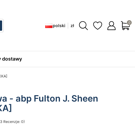
Produ
polski
zł
ć
zukaj
 dostawy
KKA]
 - abp Fulton J. Sheen
KA]
3 Recenzje: 0)
sekcji Opinie