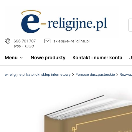
696 701 707
sklep@e-religijne.pl
9:00 - 15:30
Menu
Nowe produkty
Kontakt i numer konta
e-religijne.pl katolicki sklep internetowy
Pomoce duszpasterskie
Rozważ