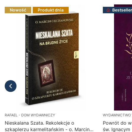
Nowość
Produkt dnia
Bestselle
RAFAEL - DOM WYDAWNICZY
WYDAWNICTWO
Nieskalana Szata. Rekolekcje o
Powrót do w
szkaplerzu karmelitańskim - o. Marcin
św. Ignacym