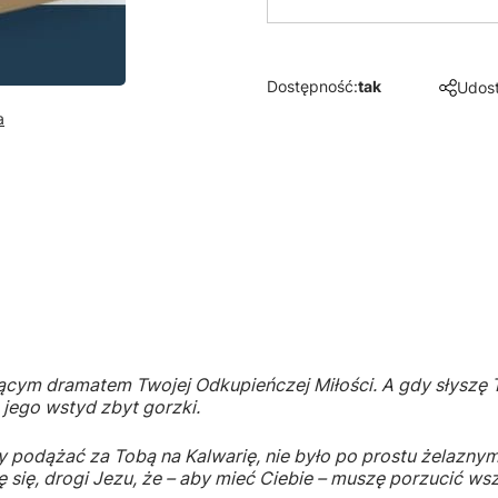
Dostępność:
tak
Udost
a
ącym dramatem Twojej Odkupieńczej Miłości. A gdy słyszę T
a jego wstyd zbyt gorzki.
 podążać za Tobą na Kalwarię, nie było po prostu żelazny
się, drogi Jezu, że – aby mieć Ciebie – muszę porzucić wsz