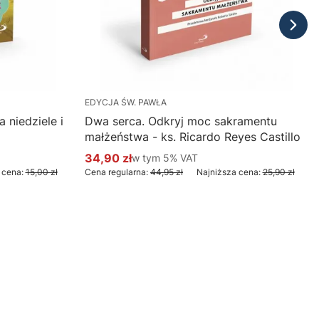
EDYCJA ŚW. PAWŁA
 niedziele i
Dwa serca. Odkryj moc sakramentu
małżeństwa - ks. Ricardo Reyes Castillo
34,90 zł
w tym %s VAT
w tym
5%
VAT
Cena promocyjna brutto
 cena:
15,00 zł
Cena regularna:
44,95 zł
Najniższa cena:
25,90 zł
Do koszyka