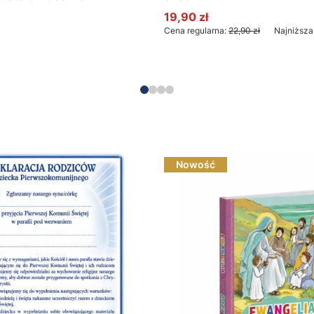
Brożek
19,90 zł
Cena promocyjna
Cena regularna:
22,90 zł
Najniższa
Do koszyka
Nowość