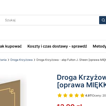
Wyczyś
S
Jak kupować
Koszty i czas dostawy - sprawdź
Metody
ania
Droga Krzyżowa
Droga Krzyżowa - abp Fulton J. Sheen [oprawa MIĘ
Droga Krzyżowa
[oprawa MIĘK
4.97
(Oceny: 20
Przejdź do 