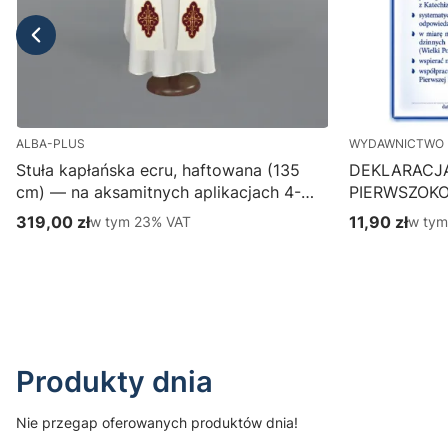
ALBA-PLUS
WYDAWNICTWO 
Stuła kapłańska ecru, haftowana (135
DEKLARACJ
cm) — na aksamitnych aplikacjach 4-
PIERWSZOK
387-1
Wydawnictwo
319,00 zł
w tym %s VAT
11,90 zł
w tym
w tym
23%
VAT
w ty
Cena brutto
Cena brutto
parafialny, p
Do koszyka
Produkty dnia
Nie przegap oferowanych produktów dnia!