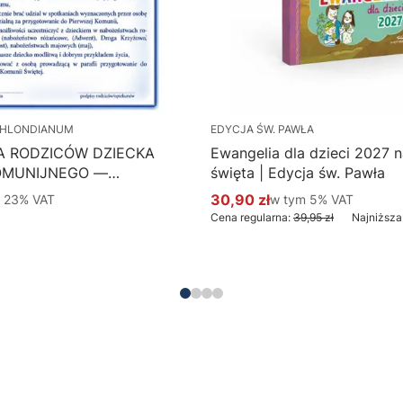
HLONDIANUM
EDYCJA ŚW. PAWŁA
A RODZICÓW DZIECKA
Ewangelia dla dzieci 2027 na
OMUNIJNEGO —
święta | Edycja św. Pawła
 Hlondianum - druk
 %s VAT
30,90 zł
w tym %s VAT
m
23%
VAT
w tym
5%
VAT
Cena promocyjna brutto
aczka 50 szt.
Cena regularna:
39,95 zł
Najniższa
Do koszyka
Do koszyka