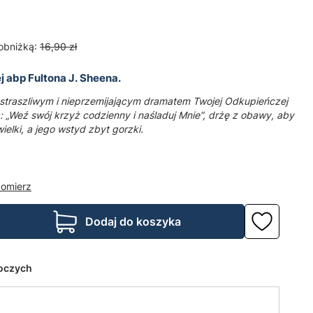
obniżką:
16,90 zł
 abp Fultona J. Sheena.
straszliwym i nieprzemijającym dramatem Twojej Odkupieńczej
: „Weź swój krzyż codzienny i naśladuj Mnie”, drżę z obawy, aby
wielki, a jego wstyd zbyt gorzki.
domierz
Dodaj do koszyka
boczych