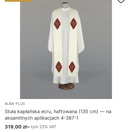
ALBA-PLUS
Stuła kapłańska ecru, haftowana (135 cm) — na
aksamitnych aplikacjach 4-387-1
H
319,00 zł
w tym %s VAT
1
w tym
23%
VAT
Cena brutto
C