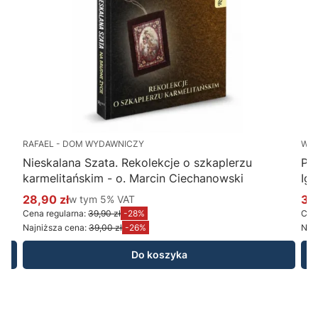
RAFAEL - DOM WYDAWNICZY
WY
Nieskalana Szata. Rekolekcje o szkaplerzu
Po
karmelitańskim - o. Marcin Ciechanowski
Ig
28,90 zł
w tym %s VAT
34
w tym
5%
VAT
Cena promocyjna brutto
Ce
Cena regularna:
39,90 zł
-28%
Cena
Najniższa cena:
39,00 zł
-26%
Najn
Do koszyka