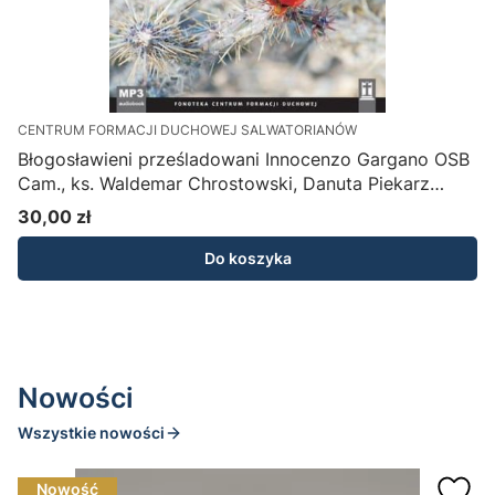
CENTRUM FORMACJI DUCHOWEJ SALWATORIANÓW
Błogosławieni prześladowani Innocenzo Gargano OSB
A
Cam., ks. Waldemar Chrostowski, Danuta Piekarz
P
(płyta MP3)
30,00 zł
1
Cena
Do koszyka
Nowości
Wszystkie nowości
Nowość