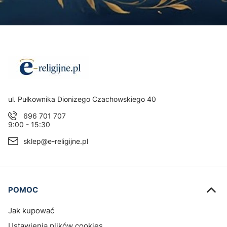
Adres:
ul. Pułkownika Dionizego Czachowskiego 40
696 701 707
9:00 - 15:30
sklep@e-religijne.pl
Linki w stopce
POMOC
Jak kupować
Ustawienia plików cookies