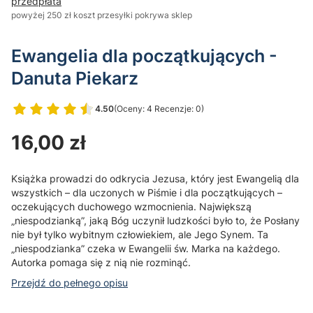
przedpłata
powyżej 250 zł koszt przesyłki pokrywa sklep
Ewangelia dla początkujących -
Danuta Piekarz
4.50
(Oceny: 4 Recenzje: 0)
Przejdź do sekcji Opinie
Cena
16,00 zł
Książka prowadzi do odkrycia Jezusa, który jest Ewangelią dla
wszystkich – dla uczonych w Piśmie i dla początkujących –
oczekujących duchowego wzmocnienia. Największą
„niespodzianką”, jaką Bóg uczynił ludzkości było to, że Posłany
nie był tylko wybitnym człowiekiem, ale Jego Synem. Ta
„niespodzianka” czeka w Ewangelii św. Marka na każdego.
Autorka pomaga się z nią nie rozminąć.
Przejdź do pełnego opisu