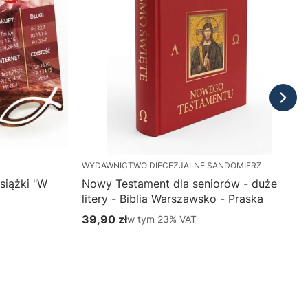
WYDAWNICTWO DIECEZJALNE SANDOMIERZ
siążki "W
Nowy Testament dla seniorów - duże
litery - Biblia Warszawsko - Praska
39,90 zł
w tym %s VAT
w tym
23%
VAT
Cena brutto
Do koszyka