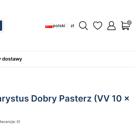
Produ
polski
zł
ć
zukaj
 dostawy
hrystus Dobry Pasterz (VV 10 x
Recenzje: 0)
sekcji Opinie