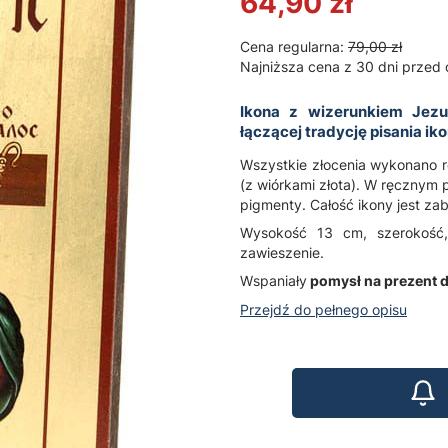
64,90 zł
Cena regularna:
79,00 zł
Najniższa cena z 30 dni przed 
Ikona
z wizerunkiem
Jezu
łączącej tradycję pisania ik
Wszystkie złocenia wykonano rę
(z wiórkami złota). W ręcznym 
pigmenty. Całość ikony jest za
Wysokość 13 cm, szerokość,
zawieszenie.
Wspaniały
pomysł na prezent d
Przejdź do pełnego opisu