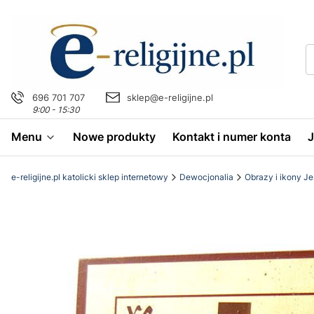
696 701 707
sklep@e-religijne.pl
9:00 - 15:30
Menu
Nowe produkty
Kontakt i numer konta
e-religijne.pl katolicki sklep internetowy
Dewocjonalia
Obrazy i ikony J