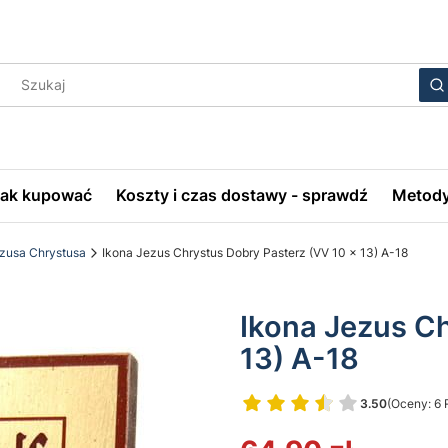
Wyczyś
S
Jak kupować
Koszty i czas dostawy - sprawdź
Metody
ezusa Chrystusa
Ikona Jezus Chrystus Dobry Pasterz (VV 10 x 13) A-18
Ikona Jezus C
13) A-18
3.50
(Oceny: 6 
Przejdź do 