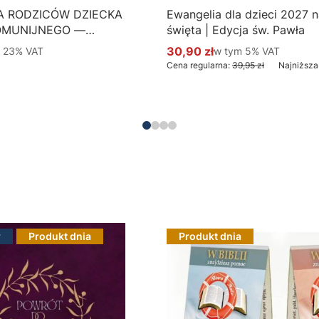
A RODZICÓW DZIECKA
Ewangelia dla dzieci 2027 na
OMUNIJNEGO —
święta | Edycja św. Pawła
 Hlondianum - druk
 %s VAT
30,90 zł
w tym %s VAT
m
23%
VAT
w tym
5%
VAT
Cena promocyjna brutto
aczka 50 szt.
Cena regularna:
39,95 zł
Najniższa
Do koszyka
Do koszyka
r
Produkt dnia
Produkt dnia