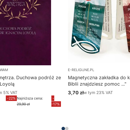
 WAM
E-RELIGIJNE.PL
nętrza. Duchowa podróż ze
Magnetyczna zakładka do k
 Loyolą
Biblii znajdziesz pomoc ..."
m %s VAT
3,70 zł
w tym %s VAT
ym
5%
VAT
w tym
23%
VAT
yjna brutto
Cena brutto
-22%
Najniższa cena:
-
Do koszyka
29,90 zł
-17%
Do koszyka