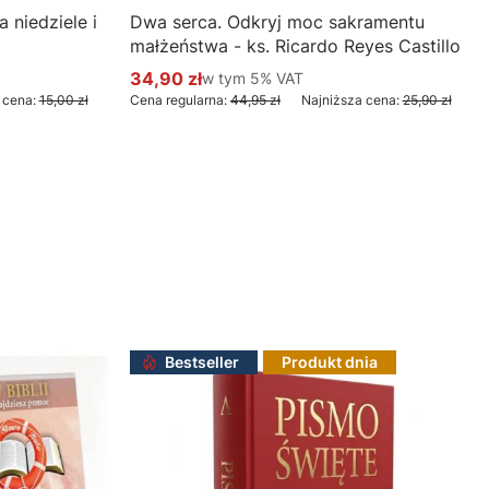
 niedziele i
Dwa serca. Odkryj moc sakramentu
małżeństwa - ks. Ricardo Reyes Castillo
34,90 zł
w tym %s VAT
w tym
5%
VAT
Cena promocyjna brutto
 cena:
15,00 zł
Cena regularna:
44,95 zł
Najniższa cena:
25,90 zł
Do koszyka
Bestseller
Produkt dnia