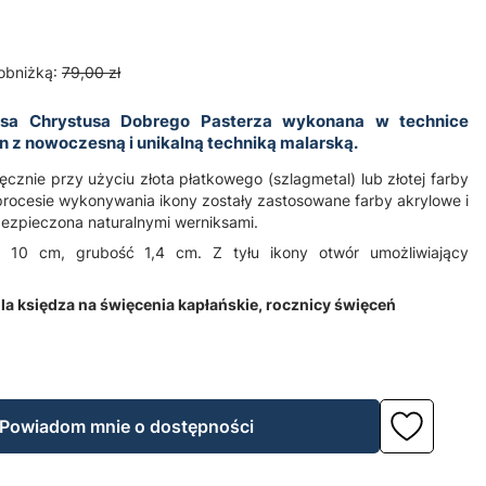
obniżką:
79,00 zł
sa Chrystusa Dobrego Pasterza
wykonana w technice
on z nowoczesną i unikalną techniką malarską.
cznie przy użyciu złota płatkowego (szlagmetal) lub złotej farby
procesie wykonywania ikony zostały zastosowane farby akrylowe i
bezpieczona naturalnymi werniksami.
 10 cm, grubość 1,4 cm. Z tyłu ikony otwór umożliwiający
la księdza na święcenia kapłańskie, rocznicy święceń
Powiadom mnie o dostępności