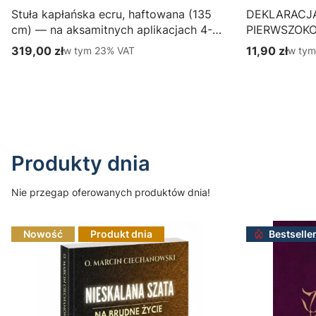
Stuła kapłańska ecru, haftowana (135
DEKLARACJ
cm) — na aksamitnych aplikacjach 4-
PIERWSZOK
387-1
Wydawnictwo
319,00 zł
w tym %s VAT
11,90 zł
w tym
w tym
23%
VAT
w ty
Cena brutto
Cena brutto
parafialny, p
Do koszyka
Produkty dnia
Nie przegap oferowanych produktów dnia!
Nowość
Produkt dnia
Bestselle