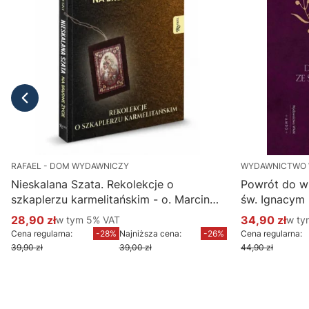
RAFAEL - DOM WYDAWNICZY
WYDAWNICTWO
Nieskalana Szata. Rekolekcje o
Powrót do w
szkaplerzu karmelitańskim - o. Marcin
św. Ignacym
Ciechanowski
28,90 zł
w tym %s VAT
34,90 zł
w ty
w tym
5%
VAT
w t
Cena promocyjna brutto
Cena promoc
Cena regularna:
-28%
Najniższa cena:
-26%
Cena regularna:
39,90 zł
39,00 zł
44,90 zł
Do koszyka