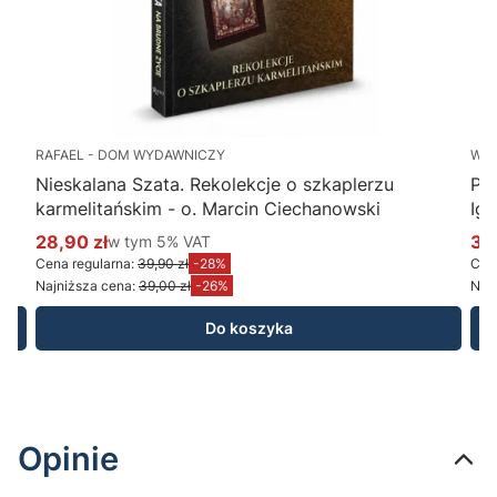
RAFAEL - DOM WYDAWNICZY
WY
Nieskalana Szata. Rekolekcje o szkaplerzu
Po
karmelitańskim - o. Marcin Ciechanowski
Ig
28,90 zł
w tym %s VAT
34
w tym
5%
VAT
Cena promocyjna brutto
Ce
Cena regularna:
39,90 zł
-28%
Cena
Najniższa cena:
39,00 zł
-26%
Najn
Do koszyka
Opinie