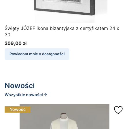
Święty JÓZEF ikona bizantyjska z certyfikatem 24 x
30
c
209,00 zł
Cena
Powiadom mnie o dostępności
Nowości
Wszystkie nowości
Nowość