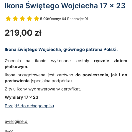
Ikona Świętego Wojciecha 17 x 23
5.00
(Oceny: 64 Recenzje: 0)
Przejdź do sekcji Opinie
Cena
219,00 zł
Ikona świętego Wojciecha, głównego patrona Polski.
Złocenia na ikonie wykonane zostały
ręcznie złotem
płatkowym
.
Ikona przygotowana jest zarówno
do powieszenia, jak i do
postawienia
(specjalna podpórka)
Z tyłu ikony wygrawerowany certyfikat.
Wymiary 17 x 23
Przejdź do pełnego opisu
e-religijne.pl
Ilość