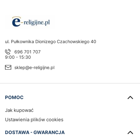
Adres:
ul. Pułkownika Dionizego Czachowskiego 40
696 701 707
9:00 - 15:30
sklep@e-religijne.pl
Linki w stopce
POMOC
Jak kupować
Ustawienia plików cookies
DOSTAWA - GWARANCJA