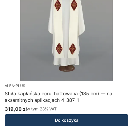
ALBA-PLUS
Stuła kapłańska ecru, haftowana (135 cm) — na
aksamitnych aplikacjach 4-387-1
H
319,00 zł
w tym %s VAT
1
w tym
23%
VAT
Cena brutto
C
Do koszyka