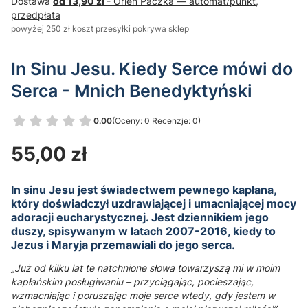
Dostawa
od 13,90 zł
- Orlen Paczka — automat/punkt,
przedpłata
powyżej 250 zł koszt przesyłki pokrywa sklep
In Sinu Jesu. Kiedy Serce mówi do
Serca - Mnich Benedyktyński
0.00
(Oceny: 0 Recenzje: 0)
Przejdź do sekcji Opinie
Cena
55,00 zł
In sinu Jesu jest świadectwem pewnego kapłana,
który doświadczył uzdrawiającej i umacniającej mocy
adoracji eucharystycznej. Jest dziennikiem jego
duszy, spisywanym w latach 2007-2016, kiedy to
Jezus i Maryja przemawiali do jego serca.
„Już od kilku lat te natchnione słowa towarzyszą mi w moim
kapłańskim posługiwaniu – przyciągając, pocieszając,
wzmacniając i poruszając moje serce wtedy, gdy jestem w