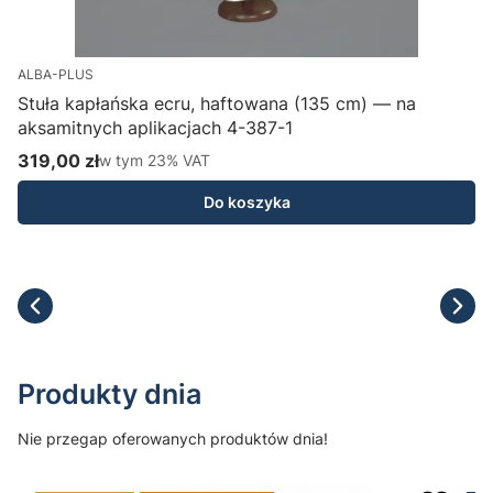
ALBA-PLUS
Stuła kapłańska ecru, haftowana (135 cm) — na
aksamitnych aplikacjach 4-387-1
H
319,00 zł
w tym %s VAT
1
w tym
23%
VAT
Cena brutto
C
Do koszyka
Produkty dnia
Nie przegap oferowanych produktów dnia!