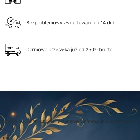
Bezproblemowy zwrot towaru do 14 dni
Darmowa przesyłka już od 250zł brutto
Newsletter
 adres e-mail, jeżeli chcesz otrzymywać informacje o nowościach i 
-mail