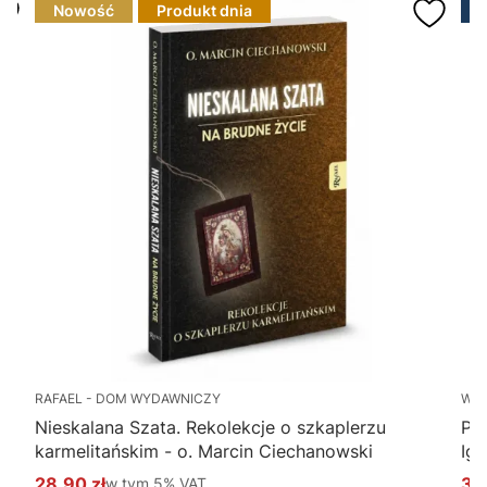
Nowość
Produkt dnia
RAFAEL - DOM WYDAWNICZY
WY
Nieskalana Szata. Rekolekcje o szkaplerzu
Po
karmelitańskim - o. Marcin Ciechanowski
Ig
28,90 zł
w tym %s VAT
34
w tym
5%
VAT