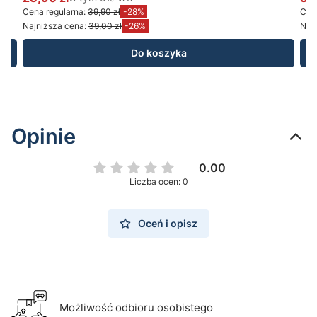
Cena promocyjna brutto
Ce
Cena regularna:
39,90 zł
-28%
Cena
Najniższa cena:
39,00 zł
-26%
Najn
Do koszyka
Opinie
0.00
Liczba ocen: 0
Oceń i opisz
Możliwość odbioru osobistego