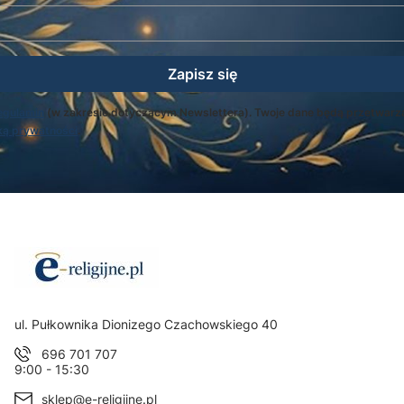
Zapisz się
egulamin
(w zakresie dotyczącym Newslettera). Twoje dane będą przetwarz
ką prywatności
.
Adres:
ul. Pułkownika Dionizego Czachowskiego 40
696 701 707
9:00 - 15:30
sklep@e-religijne.pl