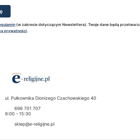
ę
egulamin
(w zakresie dotyczącym Newslettera). Twoje dane będą przetwarz
ką prywatności
.
Adres:
ul. Pułkownika Dionizego Czachowskiego 40
696 701 707
9:00 - 15:30
sklep@e-religijne.pl