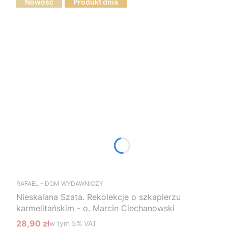
Nowość
Produkt dnia
RAFAEL - DOM WYDAWNICZY
Nieskalana Szata. Rekolekcje o szkaplerzu
karmelitańskim - o. Marcin Ciechanowski
28,90 zł
w tym %s VAT
w tym
5%
VAT
Cena promocyjna brutto