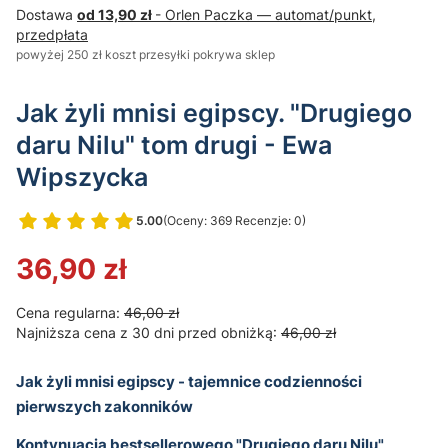
Dostawa
od 13,90 zł
- Orlen Paczka — automat/punkt,
przedpłata
powyżej 250 zł koszt przesyłki pokrywa sklep
Jak żyli mnisi egipscy. "Drugiego
daru Nilu" tom drugi - Ewa
Wipszycka
5.00
(Oceny: 369 Recenzje: 0)
36,90 zł
Cena regularna:
46,00 zł
Najniższa cena z 30 dni przed obniżką:
46,00 zł
Jak żyli mnisi egipscy - tajemnice codzienności
pierwszych zakonników
Kontynuacja bestsellerowego "Drugiego daru Nilu"