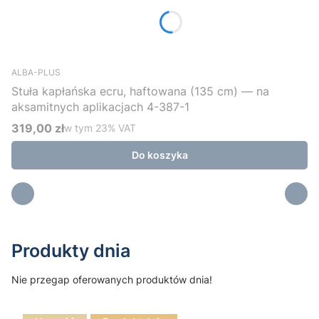
ALBA-PLUS
Stuła kapłańska ecru, haftowana (135 cm) — na
aksamitnych aplikacjach 4-387-1
319,00 zł
w tym %s VAT
w tym
23%
VAT
Cena brutto
Do koszyka
Produkty dnia
Nie przegap oferowanych produktów dnia!