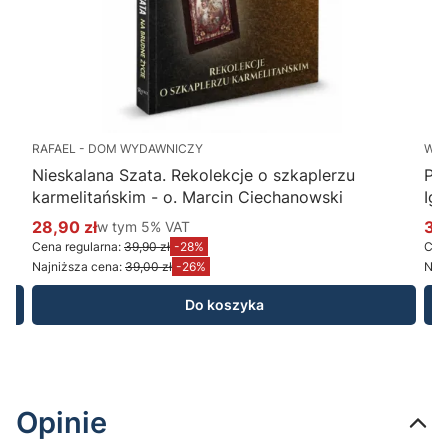
RAFAEL - DOM WYDAWNICZY
WY
Nieskalana Szata. Rekolekcje o szkaplerzu
Po
karmelitańskim - o. Marcin Ciechanowski
Ig
28,90 zł
w tym %s VAT
34
w tym
5%
VAT
Cena promocyjna brutto
Ce
Cena regularna:
39,90 zł
-28%
Cena
Najniższa cena:
39,00 zł
-26%
Najn
Do koszyka
Opinie