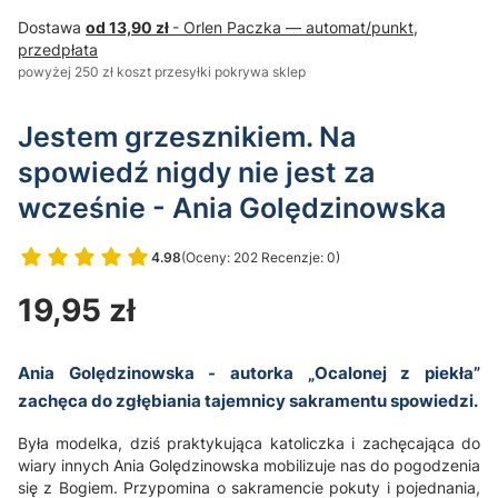
Dostawa
od 13,90 zł
- Orlen Paczka — automat/punkt,
przedpłata
powyżej 250 zł koszt przesyłki pokrywa sklep
Jestem grzesznikiem. Na
spowiedź nigdy nie jest za
wcześnie - Ania Golędzinowska
4.98
(Oceny: 202 Recenzje: 0)
Przejdź do sekcji Opinie
Cena
19,95 zł
Ania Golędzinowska - autorka „Ocalonej z piekła”
zachęca do zgłębiania tajemnicy sakramentu spowiedzi.
Była modelka, dziś praktykująca katoliczka i zachęcająca do
wiary innych Ania Golędzinowska mobilizuje nas do pogodzenia
się z Bogiem. Przypomina o sakramencie pokuty i pojednania,