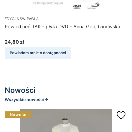
EDYCJA ŚW. PAWŁA
E
w
Powiedzieć TAK - płyta DVD - Anna Golędzinowska
Z 
24,80 zł
2
Cena
Powiadom mnie o dostępności
Nowości
Wszystkie nowości
Nowość