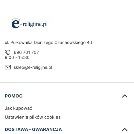
Adres:
ul. Pułkownika Dionizego Czachowskiego 40
696 701 707
9:00 - 15:30
sklep@e-religijne.pl
Linki w stopce
POMOC
Jak kupować
Ustawienia plików cookies
DOSTAWA - GWARANCJA