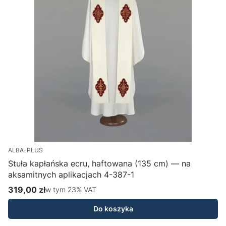
ALBA-PLUS
Stuła kapłańska ecru, haftowana (135 cm) — na
aksamitnych aplikacjach 4-387-1
H
319,00 zł
w tym %s VAT
1
w tym
23%
VAT
Cena brutto
C
Do koszyka