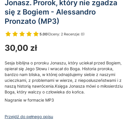
Jonasz. Prorok, który nie zgadza
się z Bogiem - Alessandro
Pronzato (MP3)
5.00
(Oceny: 2 Recenzje: 0)
Przejdź do sekcji Opinie
Cena
30,00 zł
Sesja biblijna o proroku Jonaszu, który uciekał przed Bogiem,
opierał się Jego Słowu i wracał do Boga. Historia proroka,
bardzo nam bliska, w której odnajdujemy siebie z naszymi
ucieczkami, z problemami w wierze, z nieposłuszeństwami i z
naszą historią nawrócenia.Księga Jonasza mówi o miłosierdziu
Boga, który walczy o człowieka do końca.
Nagranie w formacie MP3
Przejdź do pełnego opisu