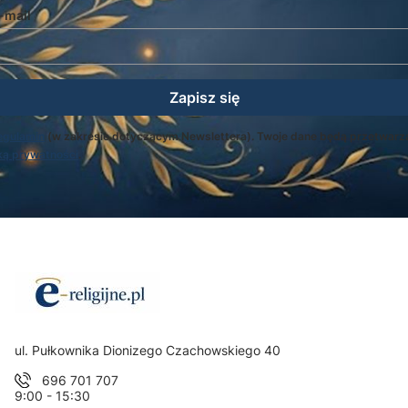
-mail
Zapisz się
egulamin
(w zakresie dotyczącym Newslettera). Twoje dane będą przetwarz
ką prywatności
.
Adres:
ul. Pułkownika Dionizego Czachowskiego 40
696 701 707
9:00 - 15:30