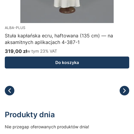
ALBA-PLUS
Stuła kapłańska ecru, haftowana (135 cm) — na
aksamitnych aplikacjach 4-387-1
H
319,00 zł
w tym %s VAT
1
w tym
23%
VAT
Cena brutto
C
Do koszyka
Produkty dnia
Nie przegap oferowanych produktów dnia!