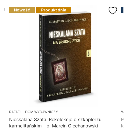
Nowość
Produkt dnia
RAFAEL - DOM WYDAWNICZY
WY
Nieskalana Szata. Rekolekcje o szkaplerzu
Po
karmelitańskim - o. Marcin Ciechanowski
Ig