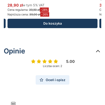
28,90 zł
w tym %s VAT
34
w tym
5%
VAT
Cena promocyjna brutto
Ce
Cena regularna:
39,90 zł
-28%
Cena
Najniższa cena:
39,00 zł
-26%
Najn
Do koszyka
Opinie
5.00
Liczba ocen: 2
Oceń i opisz