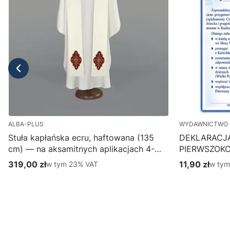
ALBA-PLUS
WYDAWNICTWO 
Stuła kapłańska ecru, haftowana (135
DEKLARACJ
cm) — na aksamitnych aplikacjach 4-
PIERWSZOK
387-1
Wydawnictwo
319,00 zł
w tym %s VAT
11,90 zł
w tym
w tym
23%
VAT
w ty
Cena brutto
Cena brutto
parafialny, p
Do koszyka