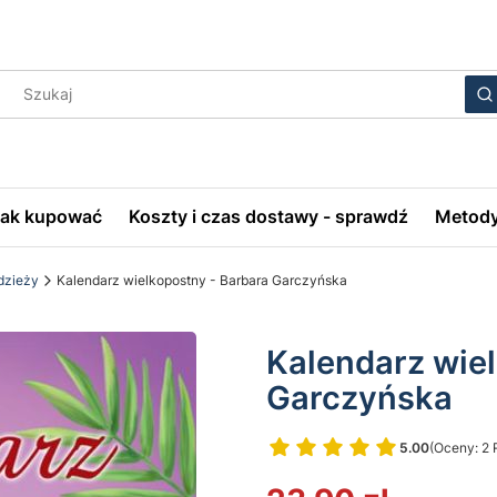
Wyczyś
S
Jak kupować
Koszty i czas dostawy - sprawdź
Metody
odzieży
Kalendarz wielkopostny - Barbara Garczyńska
Kalendarz wie
Garczyńska
5.00
(Oceny: 2 
Przejdź do 