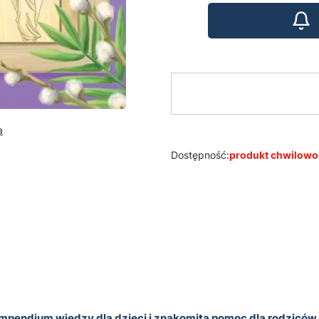
a
Dostępność:
produkt chwilowo
kompendium wiedzy dla dzieci i znakomita pomoc dla rodziców.