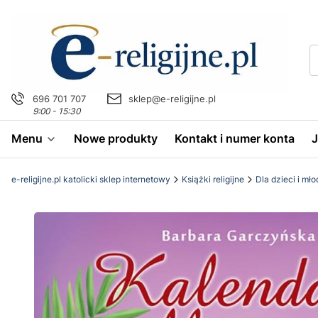
696 701 707
sklep@e-religijne.pl
9:00 - 15:30
Menu
Nowe produkty
Kontakt i numer konta
e-religijne.pl katolicki sklep internetowy
Książki religijne
Dla dzieci i mł