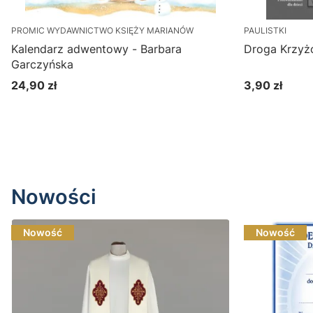
PROMIC WYDAWNICTWO KSIĘŻY MARIANÓW
PAULISTKI
Kalendarz adwentowy - Barbara
Droga Krzyżo
Garczyńska
24,90 zł
3,90 zł
Cena
Cena
Do koszyka
Nowości
Nowość
Nowość