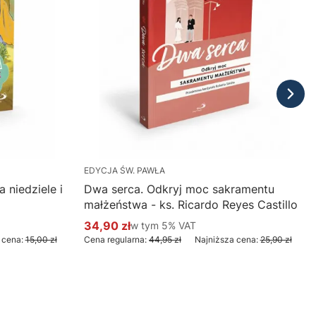
EDYCJA ŚW. PAWŁA
 niedziele i
Dwa serca. Odkryj moc sakramentu
małżeństwa - ks. Ricardo Reyes Castillo
34,90 zł
w tym %s VAT
w tym
5%
VAT
Cena promocyjna brutto
 cena:
15,00 zł
Cena regularna:
44,95 zł
Najniższa cena:
25,90 zł
Do koszyka