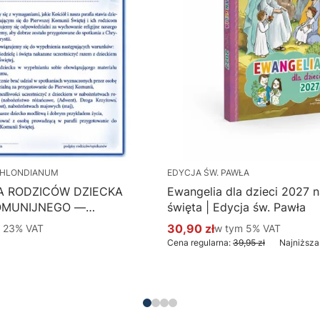
HLONDIANUM
EDYCJA ŚW. PAWŁA
A RODZICÓW DZIECKA
Ewangelia dla dzieci 2027 na
OMUNIJNEGO —
święta | Edycja św. Pawła
 Hlondianum - druk
 %s VAT
30,90 zł
w tym %s VAT
m
23%
VAT
w tym
5%
VAT
Cena promocyjna brutto
aczka 50 szt.
Cena regularna:
39,95 zł
Najniższa
Do koszyka
Do koszyka