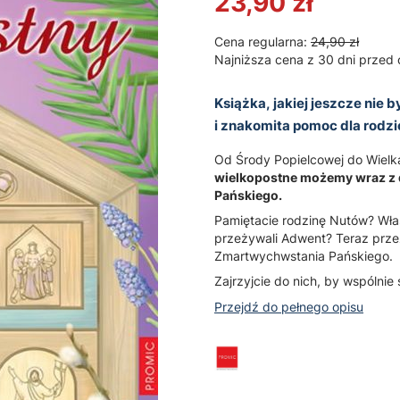
23,90 zł
Cena regularna:
24,90 zł
Najniższa cena z 30 dni przed 
Książka, jakiej jeszcze nie
i znakomita pomoc dla rodz
Od Środy Popielcowej do Wielk
wielkopostne możemy wraz z 
Pańskiego.
Pamiętacie rodzinę Nutów? Właś
przeżywali Adwent? Teraz przez
Zmartwychwstania Pańskiego.
Zajrzyjcie do nich, by wspólnie
Przejdź do pełnego opisu