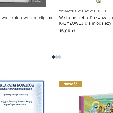
WYDAWNICTWO ŚW. WOJCIECH
wa - kolorowanka religijna
W stronę nieba. Rozważani
KRZYŻOWEJ dla młodzieży
15,00 zł
Cena
Do koszyka
Nowość