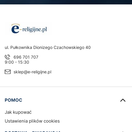
Adres:
ul. Pułkownika Dionizego Czachowskiego 40
696 701 707
9:00 - 15:30
sklep@e-religijne.pl
Linki w stopce
POMOC
Jak kupować
Ustawienia plików cookies