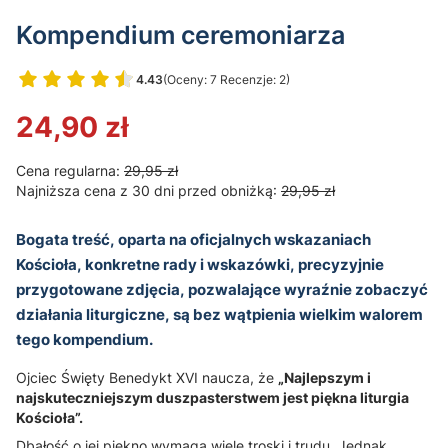
Kompendium ceremoniarza
4.43
(Oceny: 7 Recenzje: 2)
Przejdź do sekcji Opinie
24,90 zł
Cena regularna:
29,95 zł
Najniższa cena z 30 dni przed obniżką:
29,95 zł
Bogata treść, oparta na oficjalnych wskazaniach
Kościoła, konkretne rady i wskazówki, precyzyjnie
przygotowane zdjęcia, pozwalające wyraźnie zobaczyć
działania liturgiczne, są bez wątpienia wielkim walorem
tego kompendium.
Ojciec Święty Benedykt XVI naucza, że
„Najlepszym i
najskuteczniejszym duszpasterstwem jest piękna liturgia
Kościoła”.
Dbałość o jej piękno wymaga wiele troski i trudu. Jednak