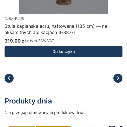
ALBA-PLUS
Stuła kapłańska ecru, haftowana (135 cm) — na
aksamitnych aplikacjach 4-387-1
H
319,00 zł
w tym %s VAT
1
w tym
23%
VAT
Cena brutto
C
Do koszyka
Produkty dnia
Nie przegap oferowanych produktów dnia!