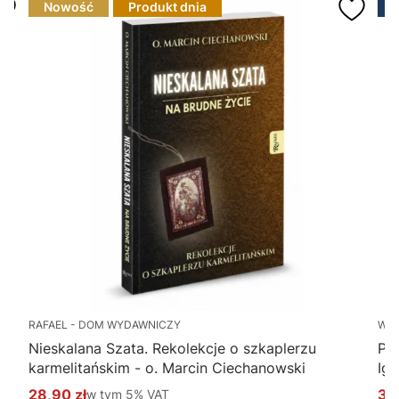
Nowość
Produkt dnia
RAFAEL - DOM WYDAWNICZY
WY
Nieskalana Szata. Rekolekcje o szkaplerzu
Po
karmelitańskim - o. Marcin Ciechanowski
Ig
28,90 zł
w tym %s VAT
34
w tym
5%
VAT