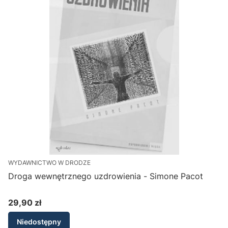
WYDAWNICTWO W DRODZE
W
Droga wewnętrznego uzdrowienia - Simone Pacot
W
29,90 zł
8
Cena
Niedostępny