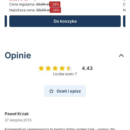
Cena promocyjna brutto
Ce
Cena regularna:
39,90 zł
-28%
Cena
Najniższa cena:
39,00 zł
-26%
Najn
Do koszyka
Opinie
4.43
Liczba ocen: 7
Oceń i opisz
Paweł Krzak
27 sierpnia 2015
Kompendium ceremoniarza to bardzo dobry podręcznik - pomoc dla