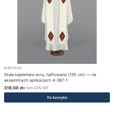
ALBA-PLUS
Stuła kapłańska ecru, haftowana (135 cm) — na
aksamitnych aplikacjach 4-387-1
H
319,00 zł
w tym %s VAT
1
w tym
23%
VAT
Cena brutto
C
Do koszyka