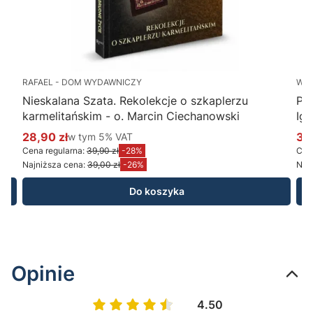
RAFAEL - DOM WYDAWNICZY
WY
Nieskalana Szata. Rekolekcje o szkaplerzu
Po
karmelitańskim - o. Marcin Ciechanowski
Ig
28,90 zł
w tym %s VAT
34
w tym
5%
VAT
Cena promocyjna brutto
Ce
Cena regularna:
39,90 zł
-28%
Cena
Najniższa cena:
39,00 zł
-26%
Najn
Do koszyka
Opinie
4.50