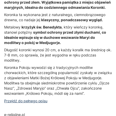
ochrony przed złem. Wyjątkowa pamiątka z miejsc objawień
maryjnych, idealna do codziennego odmawiania Koronki.
Koronka ta wykonana jest z naturalnego, ciemnobrązowego
drewna, co nadaje jej
klasyczny, ponadczasowy wygląd.
Metalowy
krzyżyk św. Benedykta
, który wieńczy koronkę,
stanowi potężny
symbol ochrony przed złymi duchami, co
idealnie wpisuje się w duchowe wezwanie Maryi do
modlitwy o pokój w Medjugorje.
Długość koronki wynosi 20 cm, a każdy koralik ma średnicę ok.
7-8 mm, co sprawia, że jest wygodna w ręku podczas
modlitwy.
Koronka Pokoju wywodzi się z tradycyjnych modlitw
chorwackich, które szczególną popularność zyskały w związku
z objawieniami Matki Bożej Królowej Pokoju w Medjugorje.
Modlitwa ta obejmuje siedmiokrotne powtórzenie cyklu „Ojcze
Nasz”, „Zdrowaś Maryjo” oraz „Chwała Ojcu”, zakończone
wezwaniem „Królowo Pokoju, módl się za nami”.
Przejdź do pełnego opisu
e-religijne.pl