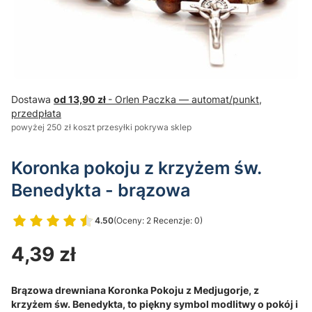
Dostawa
od 13,90 zł
- Orlen Paczka — automat/punkt,
przedpłata
powyżej 250 zł koszt przesyłki pokrywa sklep
Koronka pokoju z krzyżem św.
Benedykta - brązowa
4.50
(Oceny: 2 Recenzje: 0)
Przejdź do sekcji Opinie
Cena
4,39 zł
Brązowa drewniana Koronka Pokoju z Medjugorje, z
krzyżem św. Benedykta, to piękny symbol modlitwy o pokój i