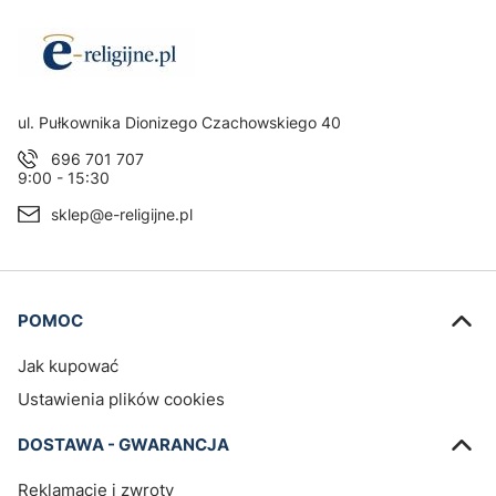
Adres:
ul. Pułkownika Dionizego Czachowskiego 40
696 701 707
9:00 - 15:30
sklep@e-religijne.pl
Linki w stopce
POMOC
Jak kupować
Ustawienia plików cookies
DOSTAWA - GWARANCJA
Reklamacje i zwroty