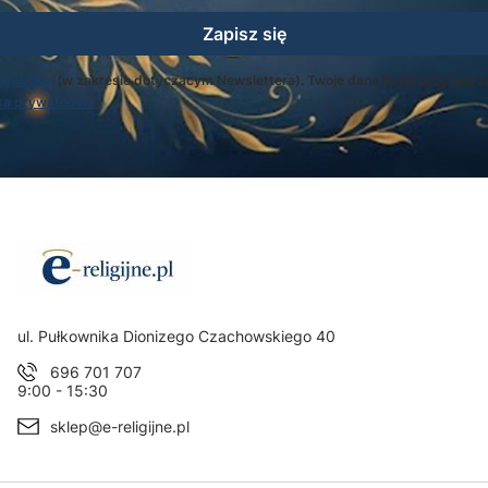
Zapisz się
egulamin
(w zakresie dotyczącym Newslettera). Twoje dane będą przetwarz
ką prywatności
.
Adres:
ul. Pułkownika Dionizego Czachowskiego 40
696 701 707
9:00 - 15:30
sklep@e-religijne.pl