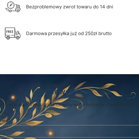
Bezproblemowy zwrot towaru do 14 dni
Darmowa przesyłka już od 250zł brutto
Newsletter
 adres e-mail, jeżeli chcesz otrzymywać informacje o nowościach i 
-mail