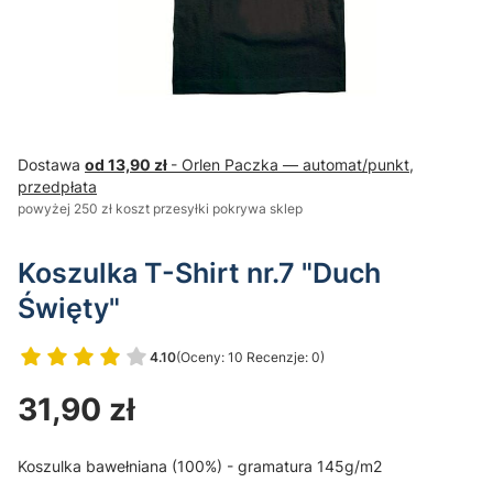
Dostawa
od 13,90 zł
- Orlen Paczka — automat/punkt,
przedpłata
powyżej 250 zł koszt przesyłki pokrywa sklep
Koszulka T-Shirt nr.7 "Duch
Święty"
4.10
(Oceny: 10 Recenzje: 0)
Przejdź do sekcji Opinie
Cena
31,90 zł
Koszulka bawełniana (100%) - gramatura 145g/m2