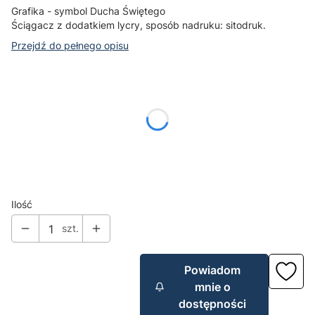
Grafika - symbol Ducha Świętego
Ściągacz z dodatkiem lycry, sposób nadruku: sitodruk.
Przejdź do pełnego opisu
Wybierz wariant produktu:
Poszczególne warianty mogą różnić się ceną
*
Rozmiar
Wybierz
Ilość
szt.
Powiadom
mnie o
dostępności