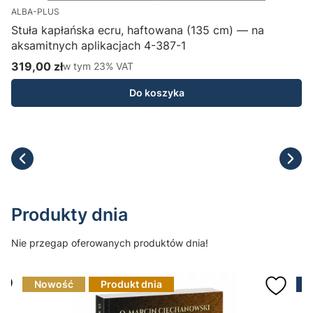
ALBA-PLUS
Stuła kapłańska ecru, haftowana (135 cm) — na
aksamitnych aplikacjach 4-387-1
H
319,00 zł
w tym %s VAT
1
w tym
23%
VAT
Cena brutto
C
Do koszyka
Produkty dnia
Nie przegap oferowanych produktów dnia!
Nowość
Produkt dnia