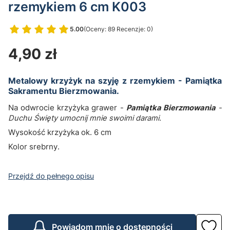
rzemykiem 6 cm K003
5.00
(Oceny: 89 Recenzje: 0)
Przejdź do sekcji Opinie
Cena
4,90 zł
Metalowy krzyżyk na szyję z rzemykiem - Pamiątka
Sakramentu Bierzmowania.
Na odwrocie krzyżyka grawer -
Pamiątka Bierzmowania
-
Duchu Święty umocnij mnie swoimi darami.
Wysokość krzyżyka ok. 6 cm
Kolor srebrny.
Przejdź do pełnego opisu
Powiadom mnie o dostępności