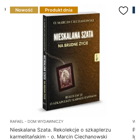
Nowość
Produkt dnia
RAFAEL - DOM WYDAWNICZY
WY
Nieskalana Szata. Rekolekcje o szkaplerzu
Po
karmelitańskim - o. Marcin Ciechanowski
Ig