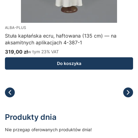
ALBA-PLUS
Stuła kapłańska ecru, haftowana (135 cm) — na
aksamitnych aplikacjach 4-387-1
H
319,00 zł
w tym %s VAT
1
w tym
23%
VAT
Cena brutto
C
Do koszyka
Produkty dnia
Nie przegap oferowanych produktów dnia!