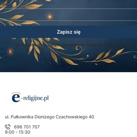
-mail
Zapisz się
egulamin
(w zakresie dotyczącym Newslettera). Twoje dane będą przetwarz
ką prywatności
.
Adres:
ul. Pułkownika Dionizego Czachowskiego 40
696 701 707
9:00 - 15:30