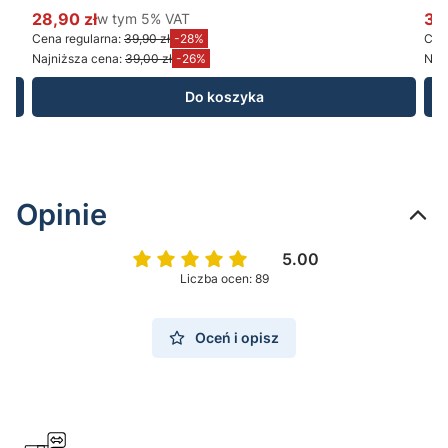
28,90 zł
w tym %s VAT
34
w tym
5%
VAT
Cena promocyjna brutto
Ce
Cena regularna:
39,90 zł
-28%
Cena
Najniższa cena:
39,00 zł
-26%
Najn
Do koszyka
Opinie
5.00
Liczba ocen: 89
Oceń i opisz