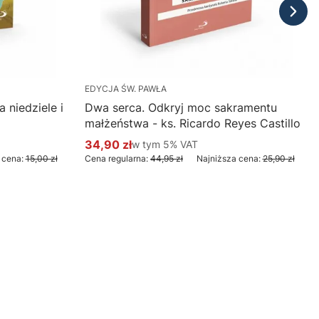
EDYCJA ŚW. PAWŁA
 niedziele i
Dwa serca. Odkryj moc sakramentu
małżeństwa - ks. Ricardo Reyes Castillo
34,90 zł
w tym %s VAT
w tym
5%
VAT
Cena promocyjna brutto
 cena:
15,00 zł
Cena regularna:
44,95 zł
Najniższa cena:
25,90 zł
Do koszyka