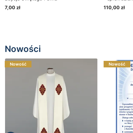
szkolnym 2
7,00 zł
110,00 zł
Cena
Cena
Nowości
Nowość
Nowość