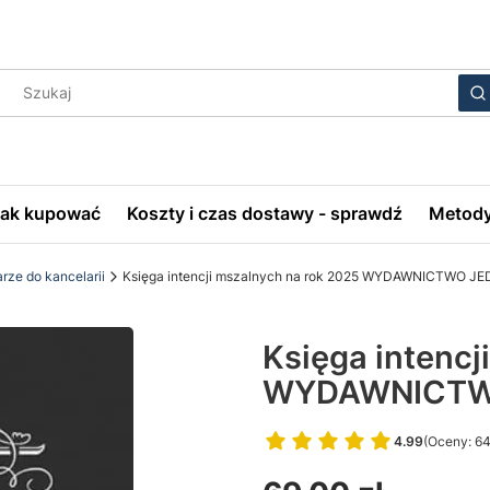
Wyczyś
S
Jak kupować
Koszty i czas dostawy - sprawdź
Metody
rze do kancelarii
Księga intencji mszalnych na rok 2025 WYDAWNICTWO 
Księga intencj
WYDAWNICTWO
4.99
(Oceny: 64
Przejdź do 