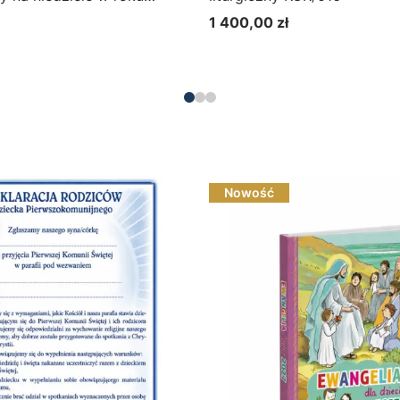
023/2024
1 400,00 zł
Cena
Do koszyka
Nowość