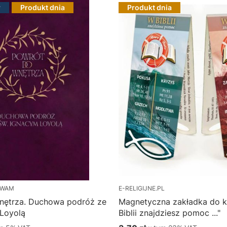
r
Produkt dnia
Produkt dnia
 WAM
E-RELIGIJNE.PL
nętrza. Duchowa podróż ze
Magnetyczna zakładka do k
 Loyolą
Biblii znajdziesz pomoc ..."