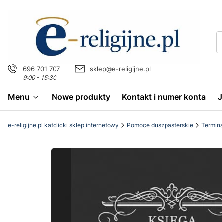
696 701 707
sklep@e-religijne.pl
9:00 - 15:30
Menu
Nowe produkty
Kontakt i numer konta
e-religijne.pl katolicki sklep internetowy
Pomoce duszpasterskie
Termina