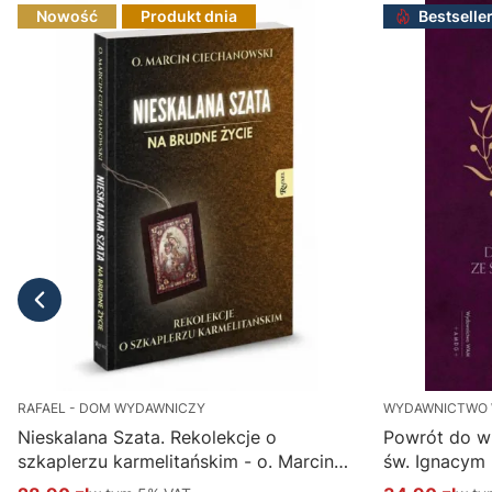
Nowość
Produkt dnia
Bestselle
RAFAEL - DOM WYDAWNICZY
WYDAWNICTWO
Nieskalana Szata. Rekolekcje o
Powrót do w
szkaplerzu karmelitańskim - o. Marcin
św. Ignacym
Ciechanowski