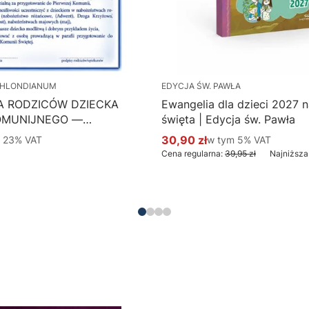
HLONDIANUM
EDYCJA ŚW. PAWŁA
A RODZICÓW DZIECKA
Ewangelia dla dzieci 2027 na
OMUNIJNEGO —
święta | Edycja św. Pawła
 Hlondianum - druk
 %s VAT
30,90 zł
w tym %s VAT
m
23%
VAT
w tym
5%
VAT
Cena promocyjna brutto
aczka 50 szt.
Cena regularna:
39,95 zł
Najniższa
Do koszyka
Do koszyka