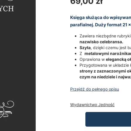
Cena
69,00 zł
Księga służąca do wpisywan
parafialnej. Duży format 21 
Zawiera niezbędne rubryki
nazwisko celebransa.
Szyta
, dzięki czemu jest b
Z
metalowymi narożnika
Oprawiona w
elegancką o
Przygotowana w układzie
strony z zaznaczonymi ok
czym na niedziele i najw
Przejdź do pełnego opisu
Wydawnictwo Jedność