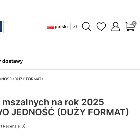
Produ
polski
zł
ć
zukaj
 dostawy
JEDNOŚĆ (DUŻY FORMAT)
i mszalnych na rok 2025
 JEDNOŚĆ (DUŻY FORMAT)
1 Recenzje: 0)
sekcji Opinie