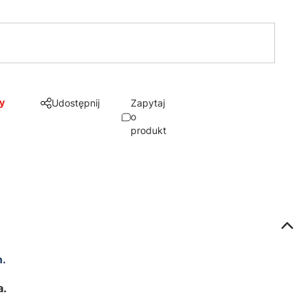
y
Udostępnij
Zapytaj
o
produkt
m.
a.