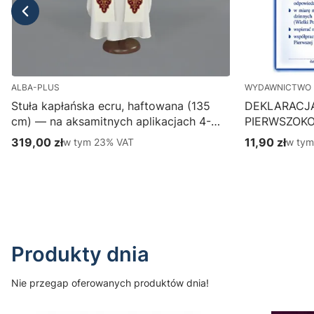
ALBA-PLUS
WYDAWNICTWO 
Stuła kapłańska ecru, haftowana (135
DEKLARACJ
cm) — na aksamitnych aplikacjach 4-
PIERWSZOK
387-1
Wydawnictwo
319,00 zł
w tym %s VAT
11,90 zł
w tym
w tym
23%
VAT
w ty
Cena brutto
Cena brutto
parafialny, p
Do koszyka
Produkty dnia
Nie przegap oferowanych produktów dnia!