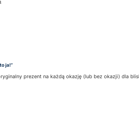
a
o ja!”
yginalny prezent na każdą okazję (lub bez okazji) dla bli