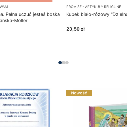
 WAM
PROMISE - ARTYKUŁY RELIGIJNE
. Pełna uczuć jesteś boska
Kubek biało-różowy "Dzieln
ińska-Moller
23,50 zł
Cena
Do koszyka
Do koszyka
Nowość