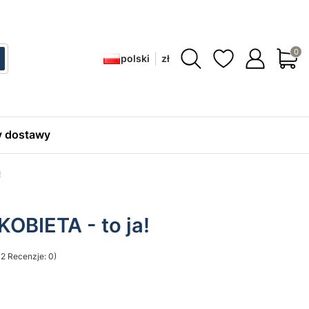
Produ
polski
zł
ć
zukaj
 dostawy
!
OBIETA - to ja!
2 Recenzje: 0)
sekcji Opinie