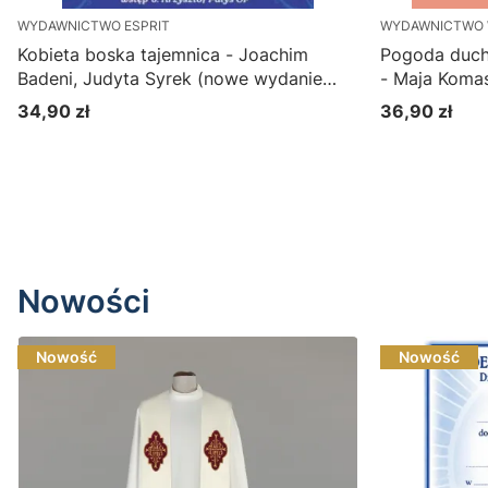
WYDAWNICTWO ESPRIT
WYDAWNICTWO
Kobieta boska tajemnica - Joachim
Pogoda ducha
Badeni, Judyta Syrek (nowe wydanie
- Maja Komas
2025)
34,90 zł
36,90 zł
Cena
Cena
Do koszyka
Nowości
Nowość
Nowość