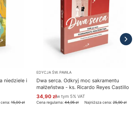
EDYCJA ŚW. PAWŁA
 niedziele i
Dwa serca. Odkryj moc sakramentu
małżeństwa - ks. Ricardo Reyes Castillo
34,90 zł
w tym %s VAT
w tym
5%
VAT
Cena promocyjna brutto
 cena:
15,00 zł
Cena regularna:
44,95 zł
Najniższa cena:
25,90 zł
Do koszyka