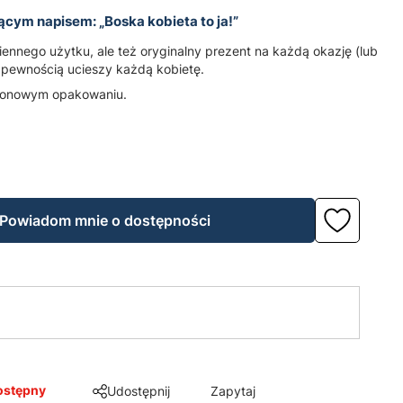
jącym napisem:
„Boska kobieta to ja!”
ennego użytku, ale też oryginalny prezent na każdą okazję (lub
 Z pewnością ucieszy każdą kobietę.
tonowym opakowaniu.
Powiadom mnie o dostępności
ostępny
Udostępnij
Zapytaj