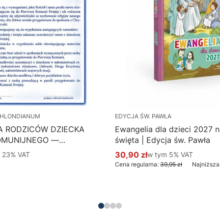
HLONDIANUM
EDYCJA ŚW. PAWŁA
A RODZICÓW DZIECKA
Ewangelia dla dzieci 2027 na
OMUNIJNEGO —
święta | Edycja św. Pawła
 Hlondianum - druk
 %s VAT
30,90 zł
w tym %s VAT
m
23%
VAT
w tym
5%
VAT
Cena promocyjna brutto
aczka 50 szt.
Cena regularna:
39,95 zł
Najniższa
Do koszyka
Do koszyka