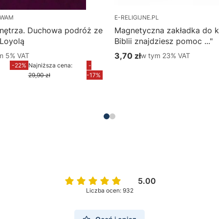
 WAM
E-RELIGIJNE.PL
nętrza. Duchowa podróż ze
Magnetyczna zakładka do k
 Loyolą
Biblii znajdziesz pomoc ..."
m %s VAT
3,70 zł
w tym %s VAT
ym
5%
VAT
w tym
23%
VAT
yjna brutto
Cena brutto
-22%
Najniższa cena:
-
Do koszyka
29,90 zł
-17%
Do koszyka
5.00
Liczba ocen: 932