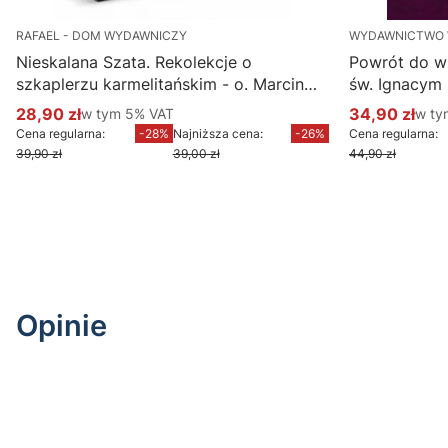
RAFAEL - DOM WYDAWNICZY
WYDAWNICTWO
Nieskalana Szata. Rekolekcje o
Powrót do w
szkaplerzu karmelitańskim - o. Marcin
św. Ignacym
Ciechanowski
28,90 zł
w tym %s VAT
34,90 zł
w ty
w tym
5%
VAT
w t
Cena promocyjna brutto
Cena promoc
Cena regularna:
-28%
Najniższa cena:
-26%
Cena regularna:
39,90 zł
39,00 zł
44,90 zł
Do koszyka
Opinie