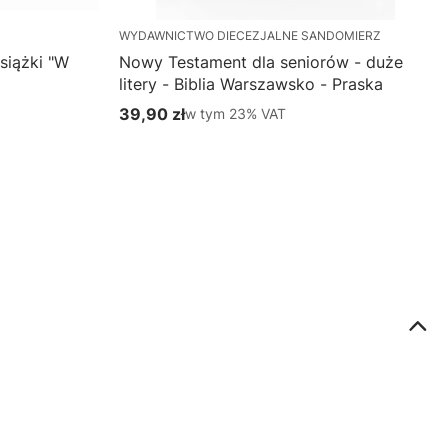
WYDAWNICTWO DIECEZJALNE SANDOMIERZ
siążki "W
Nowy Testament dla seniorów - duże
litery - Biblia Warszawsko - Praska
39,90 zł
w tym %s VAT
w tym
23%
VAT
Cena brutto
Do koszyka