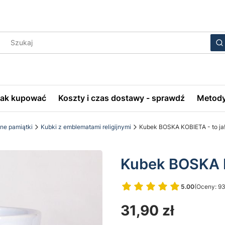
Wyczyś
S
Jak kupować
Koszty i czas dostawy - sprawdź
Metody
bne pamiątki
Kubki z emblematami religijnymi
Kubek BOSKA KOBIETA - to ja
Kubek BOSKA K
5.00
(Oceny: 93
Przejdź do 
Cena
31,90 zł