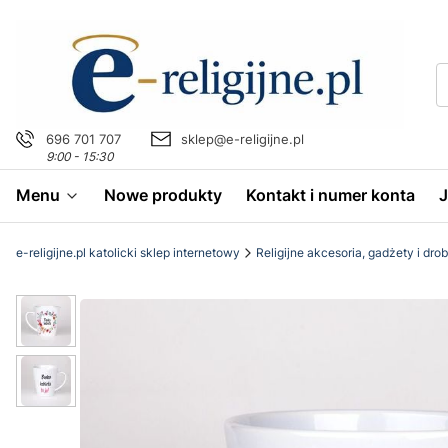
696 701 707
sklep@e-religijne.pl
9:00 - 15:30
Menu
Nowe produkty
Kontakt i numer konta
e-religijne.pl katolicki sklep internetowy
Religijne akcesoria, gadżety i dro