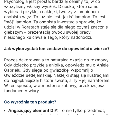
Psychologia jest prosta: bardziej cenimy to, w co
włożyliśmy własny wysiłek. Dziecko, które samo
wybiera i przykleja naklejki, tworzy z lampionem
osobistą więź. To już nie jest "jakiś" lampion. To jest
"mój" lampion. Ta osobista inwestycja sprawia, że
udział w Roratach staje się dla niego czymś znacznie
głębszym – prezentacją owocu swojej pracy,
niesionego ku chwale Tego, który nadchodzi.
Jak wykorzystać ten zestaw do opowieści o wierze?
Proces dekorowania to naturalna okazja do rozmowy.
Gdy dziecko przykleja aniołka, opowiedz mu o Aniele
Gabrielu. Gdy sięga po gwiazdkę, wspomnij o
Gwieździe Betlejemskiej. Naklejki stają się ilustracjami
do najpiękniejszej historii świata, a Ty – jej narratorem.
W ten sposób, w atmosferze zabawy, przekazujesz
fundamenty wiary.
Co wyróżnia ten produkt?
Angażujący element DIY:
To nie tylko przedmiot,