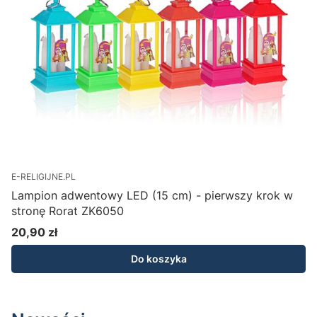
E-RELIGIJNE.PL
Lampion adwentowy LED (15 cm) - pierwszy krok w
L
stronę Rorat ZK6050
20,90 zł
Cena
Do koszyka