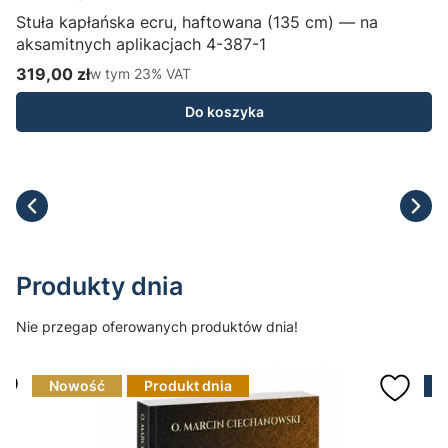
Stuła kapłańska ecru, haftowana (135 cm) — na
aksamitnych aplikacjach 4-387-1
H
319,00 zł
w tym %s VAT
1
w tym
23%
VAT
Cena brutto
C
Do koszyka
Produkty dnia
Nie przegap oferowanych produktów dnia!
Nowość
Produkt dnia