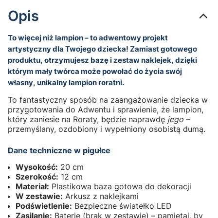
Opis
To więcej niż lampion – to adwentowy projekt
artystyczny dla Twojego dziecka! Zamiast gotowego
produktu, otrzymujesz bazę i zestaw naklejek, dzięki
którym mały twórca może powołać do życia swój
własny, unikalny lampion roratni.
To fantastyczny sposób na zaangażowanie dziecka w
przygotowania do Adwentu i sprawienie, że lampion,
który zaniesie na Roraty, będzie naprawdę
jego
–
przemyślany, ozdobiony i wypełniony osobistą dumą.
Dane techniczne w pigułce
Wysokość:
20 cm
Szerokość:
12 cm
Materiał:
Plastikowa baza gotowa do dekoracji
W zestawie:
Arkusz z naklejkami
Podświetlenie:
Bezpieczne światełko LED
Zasilanie:
Baterie (brak w zestawie) – pamiętaj, by