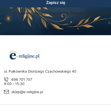
Zapisz się
egulamin
(w zakresie dotyczącym Newslettera). Twoje dane będą przetwarz
ką prywatności
.
Adres:
ul. Pułkownika Dionizego Czachowskiego 40
696 701 707
9:00 - 15:30
sklep@e-religijne.pl