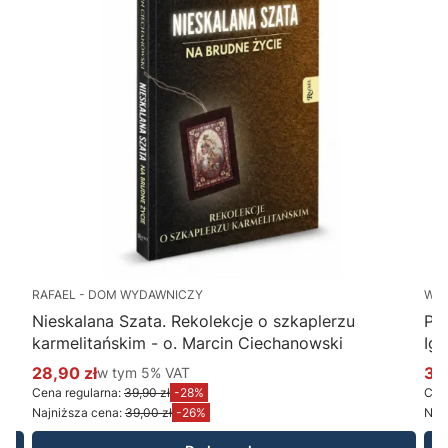
RAFAEL - DOM WYDAWNICZY
WY
Nieskalana Szata. Rekolekcje o szkaplerzu
Po
karmelitańskim - o. Marcin Ciechanowski
Ig
28,90 zł
w tym %s VAT
34
w tym
5%
VAT
Cena promocyjna brutto
Ce
Cena regularna:
39,90 zł
-28%
Cena
Najniższa cena:
39,00 zł
-26%
Najn