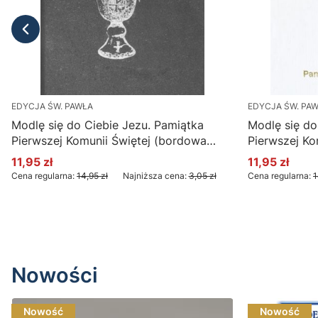
EDYCJA ŚW. PAWŁA
EDYCJA ŚW. PA
Modlę się do Ciebie Jezu. Pamiątka
Modlę się do
Pierwszej Komunii Świętej (bordowa
Pierwszej Kom
okładka)
okładka) - b
11,95 zł
11,95 zł
Cena promocyjna
Cena promoc
Cena regularna:
14,95 zł
Najniższa cena:
3,05 zł
Cena regularna:
1
Nowości
Nowość
Nowość