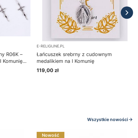
E-RELIGIJNE.PL
jny R06K –
Łańcuszek srebrny z cudownym
 I Komunię
medalikiem na I Komunię
119,00 zł
Cena
Do koszyka
Wszystkie nowości
Nowość