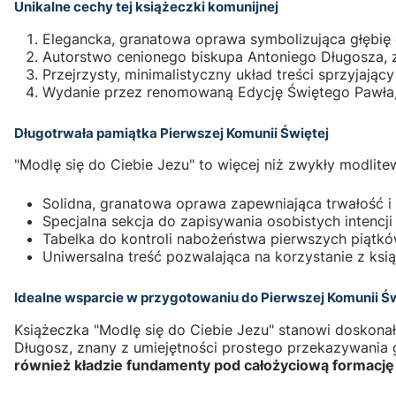
Unikalne cechy tej książeczki komunijnej
Elegancka, granatowa oprawa symbolizująca głębi
Autorstwo cenionego biskupa Antoniego Długosza, z
Przejrzysty, minimalistyczny układ treści sprzyjający
Wydanie przez renomowaną Edycję Świętego Pawła,
Długotrwała pamiątka Pierwszej Komunii Świętej
"Modlę się do Ciebie Jezu" to więcej niż zwykły modlite
Solidna, granatowa oprawa zapewniająca trwałość i 
Specjalna sekcja do zapisywania osobistych intencji i
Tabelka do kontroli nabożeństwa pierwszych piątkó
Uniwersalna treść pozwalająca na korzystanie z ksią
Idealne wsparcie w przygotowaniu do Pierwszej Komunii Św
Książeczka "Modlę się do Ciebie Jezu" stanowi doskona
Długosz, znany z umiejętności prostego przekazywania 
również kładzie fundamenty pod całożyciową formacj