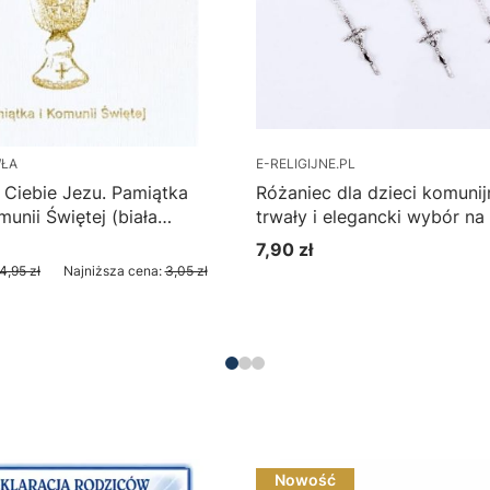
WŁA
E-RELIGIJNE.PL
 Ciebie Jezu. Pamiątka
Różaniec dla dzieci komuni
unii Świętej (biała
trwały i elegancki wybór na
iskup Antoni Długosz
Świętą
7,90 zł
yjna
Cena
4,95 zł
Najniższa cena:
3,05 zł
Zobacz produkt
Do koszyka
Nowość