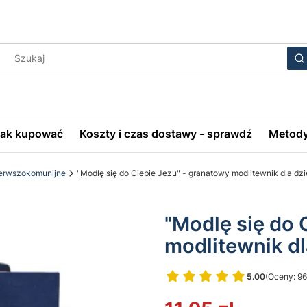
Wyczyś
S
Jak kupować
Koszty i czas dostawy - sprawdź
Metody
ierwszokomunijne
"Modlę się do Ciebie Jezu" - granatowy modlitewnik dla dz
"Modlę się do 
modlitewnik d
5.00
(Oceny: 96
Przejdź do 