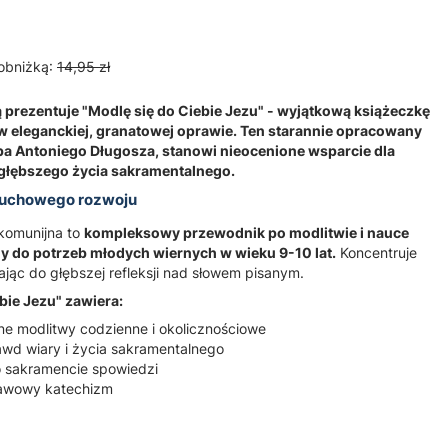
obniżką:
14,95 zł
prezentuje "Modlę się do Ciebie Jezu" - wyjątkową książeczkę
w eleganckiej, granatowej oprawie. Ten starannie opracowany
pa Antoniego Długosza, stanowi nieocenione wsparcie dla
 głębszego życia sakramentalnego.
duchowego rozwoju
komunijna to
kompleksowy przewodnik po modlitwie i nauce
y do potrzeb młodych wiernych w wieku 9-10 lat.
Koncentruje
ając do głębszej refleksji nad słowem pisanym.
bie Jezu" zawiera:
e modlitwy codzienne i okolicznościowe
awd wiary i życia sakramentalnego
 sakramencie spowiedzi
tawowy katechizm