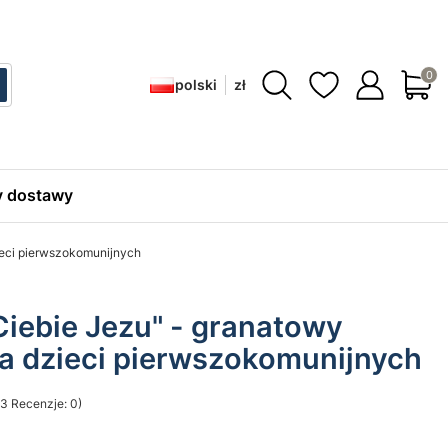
Produ
polski
zł
ć
zukaj
 dostawy
ieci pierwszokomunijnych
Ciebie Jezu" - granatowy
la dzieci pierwszokomunijnych
3 Recenzje: 0)
sekcji Opinie