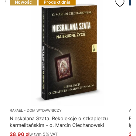
Nowość
Produkt dnia
RAFAEL - DOM WYDAWNICZY
WY
Nieskalana Szata. Rekolekcje o szkaplerzu
Po
karmelitańskim - o. Marcin Ciechanowski
Ig
28,90 zł
w tym %s VAT
34
w tym
5%
VAT