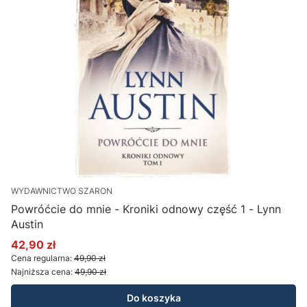
WYDAWNICTWO SZARON
Powróćcie do mnie - Kroniki odnowy część 1 - Lynn
S
Austin
A
42,90 zł
Cena promocyjna
C
Cena regularna:
49,90 zł
C
Najniższa cena:
49,90 zł
N
Do koszyka