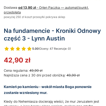
Dostawa
od 13,90 zł
- Orlen Paczka — automat/punkt,
przedpłata
powyżej 250 zł koszt przesyłki pokrywa sklep
Na fundamencie - Kroniki Odnowy
część 3 - Lynn Austin
5.00
(Oceny: 47 Recenzje: 0)
Przejdź do sekcji Opinie
42,90 zł
Cena regularna:
49,90 zł
Najniższa cena z 30 dni przed obniżką:
49,90 zł
Kamień po kamieniu - wokół miasta Boga ponownie
zostanie wzniesiony mur.
Kiedy do Nehemiasza docierają wieści, że mur Jeruzalem jest