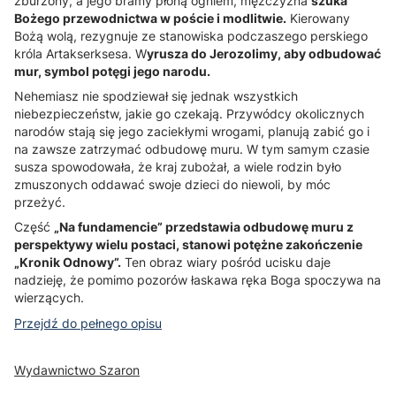
zburzony, a jego bramy płoną ogniem, mężczyzna
szuka
Bożego przewodnictwa w poście i modlitwie.
Kierowany
Bożą wolą, rezygnuje ze stanowiska podczaszego perskiego
króla Artakserksesa. W
yrusza do Jerozolimy, aby odbudować
mur, symbol potęgi jego narodu.
Nehemiasz nie spodziewał się jednak wszystkich
niebezpieczeństw, jakie go czekają. Przywódcy okolicznych
narodów stają się jego zaciekłymi wrogami, planują zabić go i
na zawsze zatrzymać odbudowę muru. W tym samym czasie
susza spowodowała, że kraj zubożał, a wiele rodzin było
zmuszonych oddawać swoje dzieci do niewoli, by móc
przeżyć.
Część
„Na fundamencie” przedstawia odbudowę muru z
perspektywy wielu postaci, stanowi potężne zakończenie
„Kronik Odnowy”.
Ten obraz wiary pośród ucisku daje
nadzieję, że pomimo pozorów łaskawa ręka Boga spoczywa na
wierzących.
Przejdź do pełnego opisu
Wydawnictwo Szaron