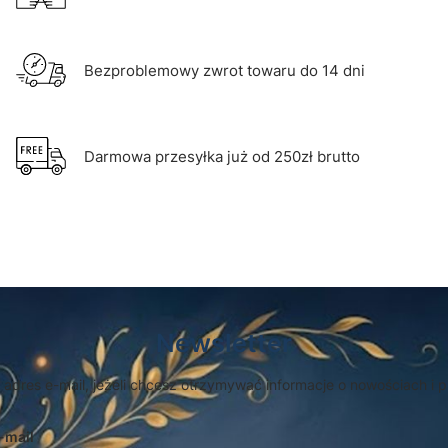
Bezproblemowy zwrot towaru do 14 dni
Darmowa przesyłka już od 250zł brutto
Newsletter
 adres e-mail, jeżeli chcesz otrzymywać informacje o nowościach i 
-mail