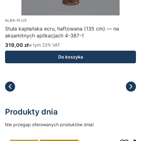
ALBA-PLUS
Stuła kapłańska ecru, haftowana (135 cm) — na
aksamitnych aplikacjach 4-387-1
H
319,00 zł
w tym %s VAT
1
w tym
23%
VAT
Cena brutto
C
Do koszyka
Produkty dnia
Nie przegap oferowanych produktów dnia!