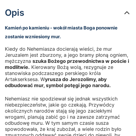
Opis
Kamień po kamieniu - wokół miasta Boga ponownie
zostanie wzniesiony mur.
Kiedy do Nehemiasza docierają wieści, że mur
Jeruzalem jest zburzony, a jego bramy płoną ogniem,
mężczyzna
szuka Bożego przewodnictwa w poście i
modlitwie.
Kierowany Bożą wolą, rezygnuje ze
stanowiska podczaszego perskiego króla
Artakserksesa. W
yrusza do Jerozolimy, aby
odbudować mur, symbol potęgi jego narodu.
Nehemiasz nie spodziewał się jednak wszystkich
niebezpieczeństw, jakie go czekają. Przywódcy
okolicznych narodów stają się jego zaciekłymi
wrogami, planują zabić go i na zawsze zatrzymać
odbudowę muru. W tym samym czasie susza
spowodowała, że kraj zubożał, a wiele rodzin było
zmuszonych oddawać swoje dzieci do niewoli, by