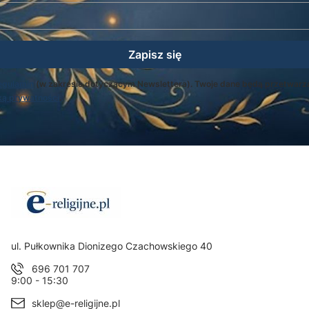
Zapisz się
egulamin
(w zakresie dotyczącym Newslettera). Twoje dane będą przetwarz
ką prywatności
.
Adres:
ul. Pułkownika Dionizego Czachowskiego 40
696 701 707
9:00 - 15:30
sklep@e-religijne.pl