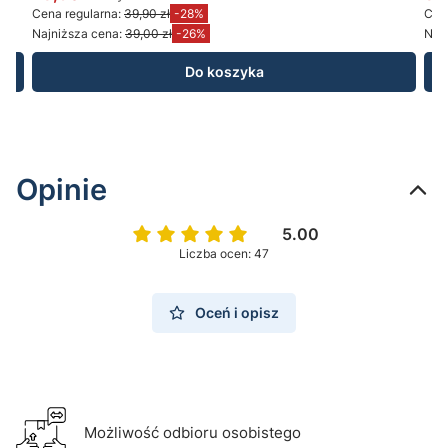
Cena promocyjna brutto
Ce
Cena regularna:
39,90 zł
-28%
Cena
Najniższa cena:
39,00 zł
-26%
Najn
Do koszyka
Opinie
5.00
Liczba ocen: 47
Oceń i opisz
Możliwość odbioru osobistego