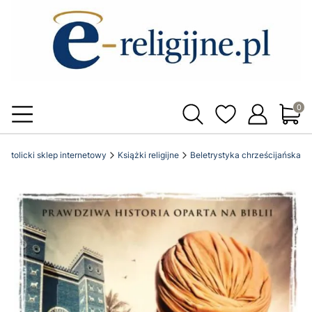
Produ
l katolicki sklep internetowy
Książki religijne
Beletrystyka chrześcijańska