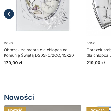
DONO
DONO
Obrazek ze srebra dla chłopca na
Obrazek sre
Komunię Świętą DS05FO/2CO, 15X20
dla chłopca
179,00 zł
219,00 zł
Cena
Cena
Do koszyka
Nowości
Nowość
Nowość