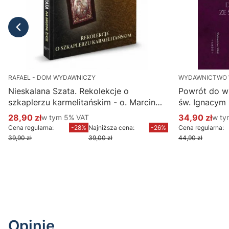
RAFAEL - DOM WYDAWNICZY
WYDAWNICTWO
Nieskalana Szata. Rekolekcje o
Powrót do w
szkaplerzu karmelitańskim - o. Marcin
św. Ignacym
Ciechanowski
28,90 zł
w tym %s VAT
34,90 zł
w ty
w tym
5%
VAT
w t
Cena promocyjna brutto
Cena promoc
Cena regularna:
-28%
Najniższa cena:
-26%
Cena regularna:
39,90 zł
39,00 zł
44,90 zł
Do koszyka
Opinie