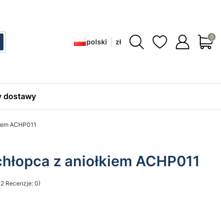
Produ
polski
zł
ć
zukaj
 dostawy
kiem ACHP011
chłopca z aniołkiem ACHP011
2 Recenzje: 0)
sekcji Opinie