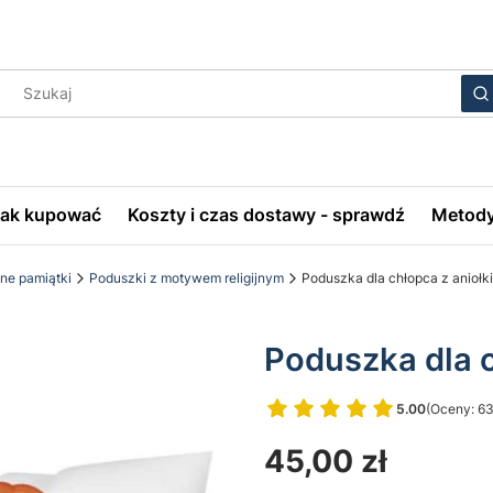
Wyczyś
S
Jak kupować
Koszty i czas dostawy - sprawdź
Metody
bne pamiątki
Poduszki z motywem religijnym
Poduszka dla chłopca z anioł
Poduszka dla 
5.00
(Oceny: 63
Przejdź do 
Cena
45,00 zł