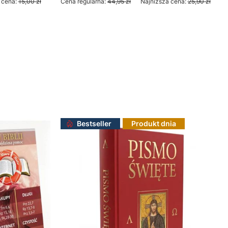
 cena:
15,00 zł
Cena regularna:
44,95 zł
Najniższa cena:
25,90 zł
Do koszyka
Bestseller
Produkt dnia