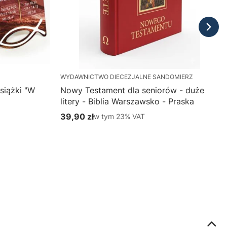
WYDAWNICTWO DIECEZJALNE SANDOMIERZ
siążki "W
Nowy Testament dla seniorów - duże
litery - Biblia Warszawsko - Praska
39,90 zł
w tym %s VAT
w tym
23%
VAT
Cena brutto
Do koszyka