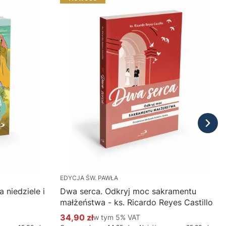
EDYCJA ŚW. PAWŁA
 niedziele i
Dwa serca. Odkryj moc sakramentu
małżeństwa - ks. Ricardo Reyes Castillo
34,90 zł
w tym %s VAT
w tym
5%
VAT
Cena promocyjna brutto