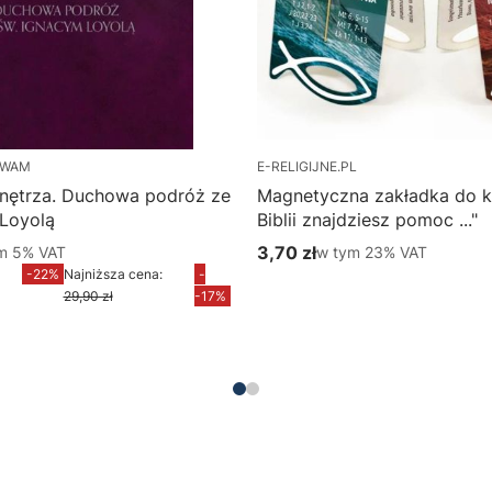
 WAM
E-RELIGIJNE.PL
nętrza. Duchowa podróż ze
Magnetyczna zakładka do k
 Loyolą
Biblii znajdziesz pomoc ..."
m %s VAT
3,70 zł
w tym %s VAT
ym
5%
VAT
w tym
23%
VAT
yjna brutto
Cena brutto
-22%
Najniższa cena:
-
Do koszyka
29,90 zł
-17%
Do koszyka