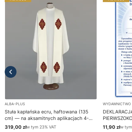
ALBA-PLUS
WYDAWNICTWO 
Stuła kapłańska ecru, haftowana (135
DEKLARACJ
cm) — na aksamitnych aplikacjach 4-
PIERWSZOK
387-1
Wydawnictwo
319,00 zł
w tym %s VAT
11,90 zł
w tym
w tym
23%
VAT
w ty
Cena brutto
Cena brutto
parafialny, p