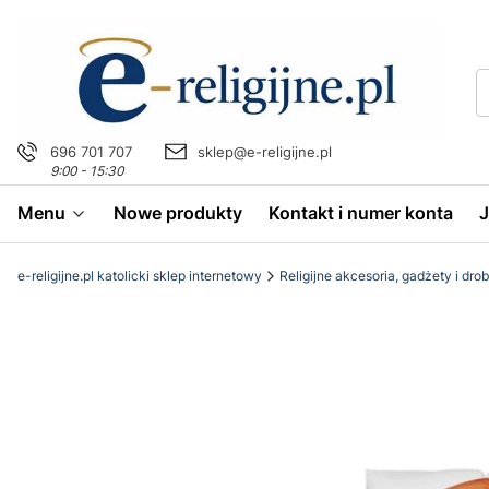
696 701 707
sklep@e-religijne.pl
9:00 - 15:30
Menu
Nowe produkty
Kontakt i numer konta
e-religijne.pl katolicki sklep internetowy
Religijne akcesoria, gadżety i dro