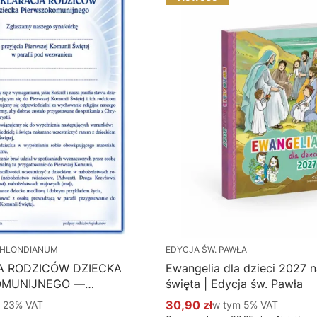
HLONDIANUM
EDYCJA ŚW. PAWŁA
A RODZICÓW DZIECKA
Ewangelia dla dzieci 2027 na
OMUNIJNEGO —
święta | Edycja św. Pawła
 Hlondianum - druk
 %s VAT
30,90 zł
w tym %s VAT
m
23%
VAT
w tym
5%
VAT
Cena promocyjna brutto
aczka 50 szt.