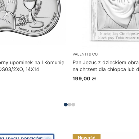
VALENTI & CO.
brny upominek na I Komunię
Pan Jezus z dzieckiem obra
 DS03/2XO, 14X14
na chrzest dla chłopca lub 
81286/4PL, 12X18
199,00 zł
Cena
Do koszyka
Nowość