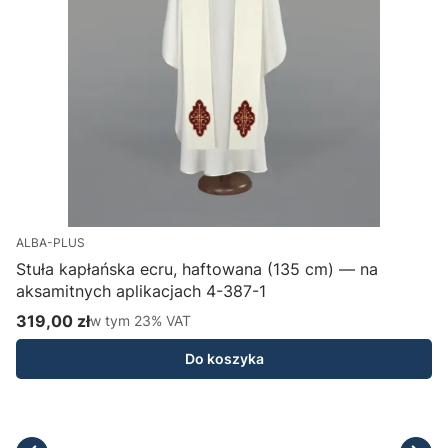
ALBA-PLUS
Stuła kapłańska ecru, haftowana (135 cm) — na
aksamitnych aplikacjach 4-387-1
H
319,00 zł
w tym %s VAT
1
w tym
23%
VAT
Cena brutto
C
Do koszyka