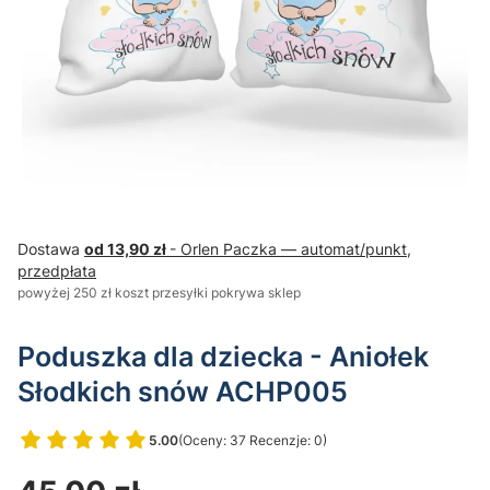
Dostawa
od 13,90 zł
- Orlen Paczka — automat/punkt,
przedpłata
powyżej 250 zł koszt przesyłki pokrywa sklep
Poduszka dla dziecka - Aniołek
Słodkich snów ACHP005
5.00
(Oceny: 37 Recenzje: 0)
Przejdź do sekcji Opinie