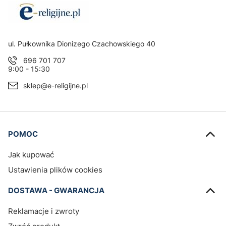
Adres:
ul. Pułkownika Dionizego Czachowskiego 40
696 701 707
9:00 - 15:30
sklep@e-religijne.pl
Linki w stopce
POMOC
Jak kupować
Ustawienia plików cookies
DOSTAWA - GWARANCJA
Reklamacje i zwroty