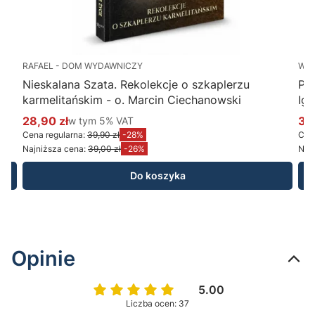
RAFAEL - DOM WYDAWNICZY
WY
Nieskalana Szata. Rekolekcje o szkaplerzu
Po
karmelitańskim - o. Marcin Ciechanowski
Ig
28,90 zł
w tym %s VAT
34
w tym
5%
VAT
Cena promocyjna brutto
Ce
Cena regularna:
39,90 zł
-28%
Cena
Najniższa cena:
39,00 zł
-26%
Najn
Do koszyka
Opinie
5.00
Liczba ocen: 37