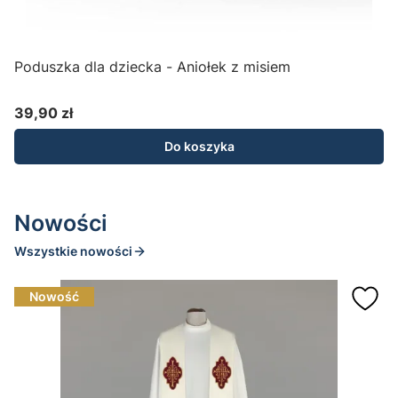
Poduszka dla dziecka - Aniołek z misiem
A
39,90 zł
Cena
Do koszyka
Nowości
Wszystkie nowości
Nowość