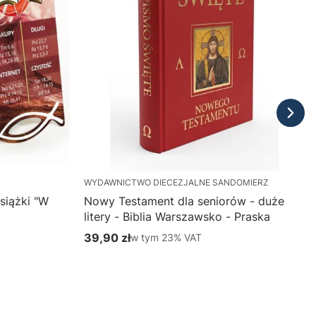
WYDAWNICTWO DIECEZJALNE SANDOMIERZ
siążki "W
Nowy Testament dla seniorów - duże
litery - Biblia Warszawsko - Praska
39,90 zł
w tym %s VAT
w tym
23%
VAT
Cena brutto
Do koszyka