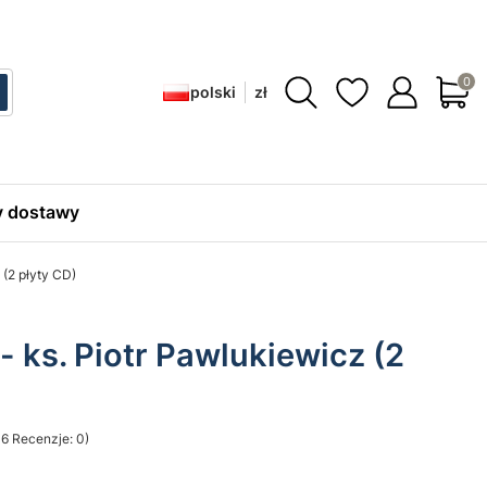
Produ
polski
zł
ć
zukaj
 dostawy
 (2 płyty CD)
- ks. Piotr Pawlukiewicz (2
6 Recenzje: 0)
sekcji Opinie