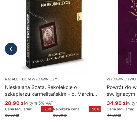
RAFAEL - DOM WYDAWNICZY
WYDAWNICTWO
Nieskalana Szata. Rekolekcje o
Powrót do w
szkaplerzu karmelitańskim - o. Marcin
św. Ignacym
Ciechanowski
28,90 zł
w tym %s VAT
34,90 zł
w ty
w tym
5%
VAT
w t
Cena promocyjna brutto
Cena promoc
Cena regularna:
-28%
Najniższa cena:
-26%
Cena regularna:
39,90 zł
39,00 zł
44,90 zł
Do koszyka