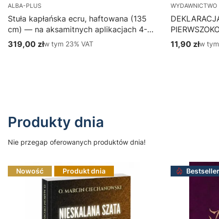
ALBA-PLUS
WYDAWNICTWO 
Stuła kapłańska ecru, haftowana (135
DEKLARACJ
cm) — na aksamitnych aplikacjach 4-
PIERWSZOK
387-1
Wydawnictwo
319,00 zł
w tym %s VAT
11,90 zł
w tym
w tym
23%
VAT
w ty
Cena brutto
Cena brutto
parafialny, p
Do koszyka
Produkty dnia
Nie przegap oferowanych produktów dnia!
Nowość
Produkt dnia
Bestselle