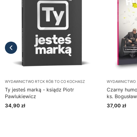
WYDAWNICTWO RTCK RÓB TO CO KOCHASZ
WYDAWNICTWO 
Ty jesteś marką - ksiądz Piotr
Czarny humor
Pawlukiewicz
ks. Bogusław
DVD)
34,90 zł
37,00 zł
Cena
Cena