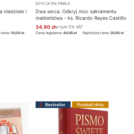
EDYCJA ŚW. PAWŁA
 niedziele i
Dwa serca. Odkryj moc sakramentu
małżeństwa - ks. Ricardo Reyes Castillo
34,90 zł
w tym %s VAT
w tym
5%
VAT
Cena promocyjna brutto
 cena:
15,00 zł
Cena regularna:
44,95 zł
Najniższa cena:
25,90 zł
Do koszyka
Bestseller
Produkt dnia