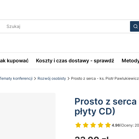
Wyczyś
S
Jak kupować
Koszty i czas dostawy - sprawdź
Metody
Tematy konferencji
Rozwój osobisty
Prosto z serca - ks. Piotr Pawlukiewicz
Prosto z serca 
płyty CD)
4.96
(Oceny: 20
Przejdź do 