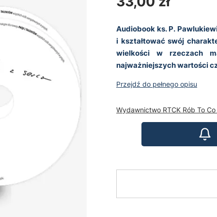
Cena
33,00 zł
Audiobook ks. P. Pawlukiewi
i kształtować swój charakt
wielkości w rzeczach m
najważniejszych wartości cz
Przejdź do pełnego opisu
Wydawnictwo RTCK Rób To Co