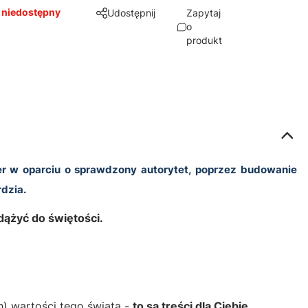
 niedostępny
Udostępnij
Zapytaj
o
produkt
ter w oparciu o sprawdzony autorytet, poprzez budowanie
rdzia.
dążyć do świętości.
h) wartości tego świata -
to są treści dla Ciebie.