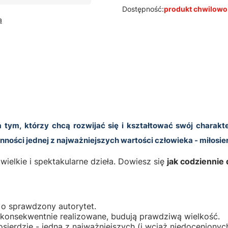
Dostępność:
produkt chwilowo
a
 tym, którzy chcą rozwijać się i kształtować swój charak
ności jednej z najważniejszych wartości człowieka - miłosie
ielkie i spektakularne dzieła. Dowiesz się
jak codziennie 
u o sprawdzony autorytet.
re konsekwentnie realizowane, budują prawdziwą wielkość.
sierdzie - jedną z najważniejszych (i wciąż niedocenionyc