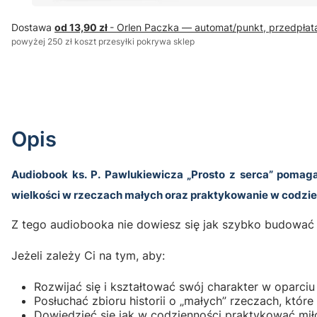
Dostawa
od 13,90 zł
- Orlen Paczka — automat/punkt, przedpłat
powyżej 250 zł koszt przesyłki pokrywa sklep
Opis
Audiobook ks. P. Pawlukiewicza „Prosto z serca” pomaga
wielkości w rzeczach małych oraz praktykowanie w codzien
Z tego audiobooka nie dowiesz się jak szybko budować w
Jeżeli zależy Ci na tym, aby:
Rozwijać się i kształtować swój charakter w oparci
Posłuchać zbioru historii o „małych” rzeczach, któ
Dowiedzieć się jak w codzienności praktykować miło