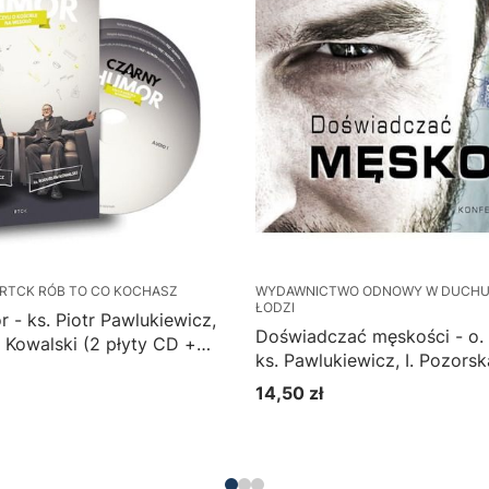
RTCK RÓB TO CO KOCHASZ
WYDAWNICTWO ODNOWY W DUCHU
ŁODZI
 - ks. Piotr Pawlukiewicz,
Doświadczać męskości - o.
 Kowalski (2 płyty CD +
ks. Pawlukiewicz, I. Pozorska
Błaszkiewicz (płyta CD)
14,50 zł
Cena