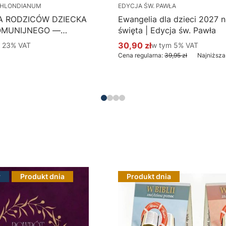
HLONDIANUM
EDYCJA ŚW. PAWŁA
A RODZICÓW DZIECKA
Ewangelia dla dzieci 2027 na
OMUNIJNEGO —
święta | Edycja św. Pawła
 Hlondianum - druk
 %s VAT
30,90 zł
w tym %s VAT
m
23%
VAT
w tym
5%
VAT
Cena promocyjna brutto
aczka 50 szt.
Cena regularna:
39,95 zł
Najniższa
Do koszyka
Do koszyka
r
Produkt dnia
Produkt dnia