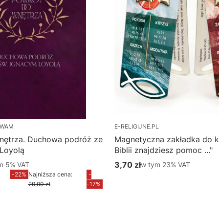
 WAM
E-RELIGIJNE.PL
nętrza. Duchowa podróż ze
Magnetyczna zakładka do k
 Loyolą
Biblii znajdziesz pomoc ..."
m %s VAT
3,70 zł
w tym %s VAT
ym
5%
VAT
w tym
23%
VAT
yjna brutto
Cena brutto
-22%
Najniższa cena:
-
Do koszyka
29,90 zł
-17%
Do koszyka