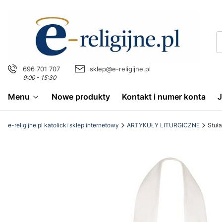
696 701 707
sklep@e-religijne.pl
9:00 - 15:30
Menu
Nowe produkty
Kontakt i numer konta
e-religijne.pl katolicki sklep internetowy
ARTYKUŁY LITURGICZNE
Stuł