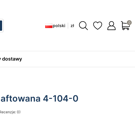
Produ
polski
zł
ć
zukaj
 dostawy
 haftowana 4-104-0
Recenzje: 0)
sekcji Opinie