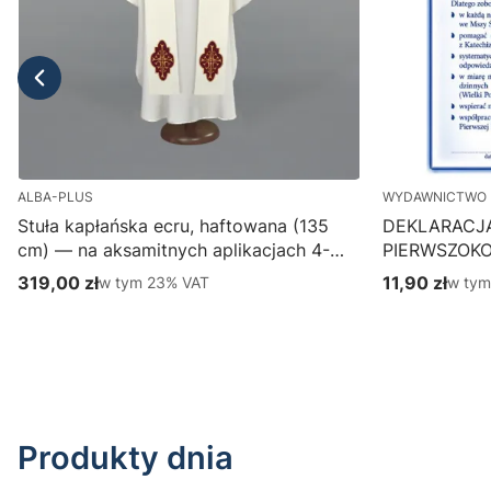
ALBA-PLUS
WYDAWNICTWO 
Stuła kapłańska ecru, haftowana (135
DEKLARACJ
cm) — na aksamitnych aplikacjach 4-
PIERWSZOK
387-1
Wydawnictwo
319,00 zł
w tym %s VAT
11,90 zł
w tym
w tym
23%
VAT
w ty
Cena brutto
Cena brutto
parafialny, p
Do koszyka
Produkty dnia