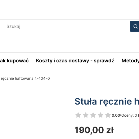
Wyczyś
S
Jak kupować
Koszty i czas dostawy - sprawdź
Metody
a ręcznie haftowana 4-104-0
Stuła ręcznie
0.00
(Oceny: 0 
Przejdź do 
Cena
190,00 zł