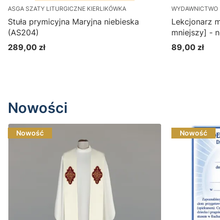
ASGA SZATY LITURGICZNE KIERLIKÓWKA
WYDAWNICTWO 
Stuła prymicyjna Maryjna niebieska
Lekcjonarz m
(AS204)
m
289,00 zł
89,00 zł
Cena
Cena
Do koszyka
Nowości
Nowość
Nowość