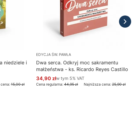
EDYCJA ŚW. PAWŁA
 niedziele i
Dwa serca. Odkryj moc sakramentu
małżeństwa - ks. Ricardo Reyes Castillo
34,90 zł
w tym %s VAT
w tym
5%
VAT
Cena promocyjna brutto
 cena:
15,00 zł
Cena regularna:
44,95 zł
Najniższa cena:
25,90 zł
Do koszyka