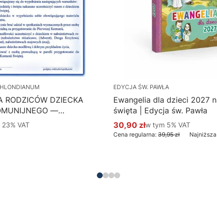
HLONDIANUM
EDYCJA ŚW. PAWŁA
A RODZICÓW DZIECKA
Ewangelia dla dzieci 2027 na
OMUNIJNEGO —
święta | Edycja św. Pawła
 Hlondianum - druk
 %s VAT
30,90 zł
w tym %s VAT
m
23%
VAT
w tym
5%
VAT
Cena promocyjna brutto
aczka 50 szt.
Cena regularna:
39,95 zł
Najniższa
Do koszyka
Do koszyka