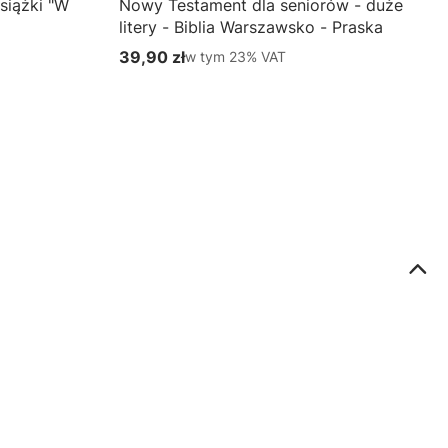
siążki "W
Nowy Testament dla seniorów - duże
litery - Biblia Warszawsko - Praska
39,90 zł
w tym %s VAT
w tym
23%
VAT
Cena brutto
Do koszyka