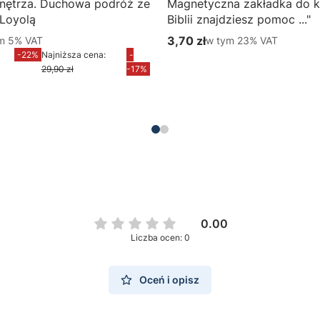
nętrza. Duchowa podróż ze
Magnetyczna zakładka do k
 Loyolą
Biblii znajdziesz pomoc ..."
m %s VAT
3,70 zł
w tym %s VAT
ym
5%
VAT
w tym
23%
VAT
yjna brutto
Cena brutto
-22%
Najniższa cena:
-
Do koszyka
29,90 zł
-17%
Do koszyka
0.00
Liczba ocen: 0
Oceń i opisz