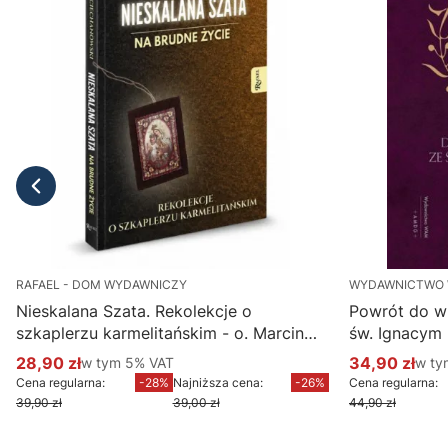
RAFAEL - DOM WYDAWNICZY
WYDAWNICTWO
Nieskalana Szata. Rekolekcje o
Powrót do w
szkaplerzu karmelitańskim - o. Marcin
św. Ignacym
Ciechanowski
28,90 zł
w tym %s VAT
34,90 zł
w ty
w tym
5%
VAT
w t
Cena promocyjna brutto
Cena promoc
Cena regularna:
-28%
Najniższa cena:
-26%
Cena regularna:
39,90 zł
39,00 zł
44,90 zł
Do koszyka