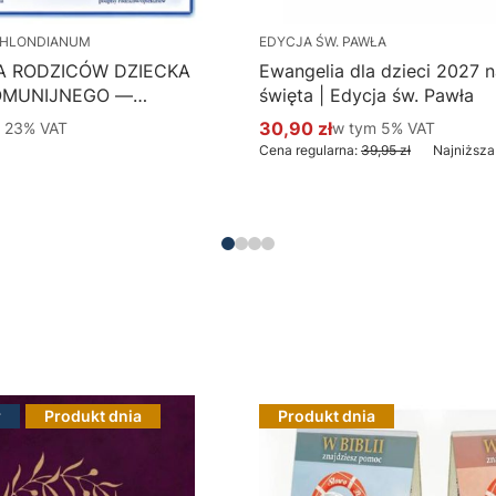
HLONDIANUM
EDYCJA ŚW. PAWŁA
A RODZICÓW DZIECKA
Ewangelia dla dzieci 2027 na
OMUNIJNEGO —
święta | Edycja św. Pawła
 Hlondianum - druk
 %s VAT
30,90 zł
w tym %s VAT
m
23%
VAT
w tym
5%
VAT
Cena promocyjna brutto
aczka 50 szt.
Cena regularna:
39,95 zł
Najniższa
Do koszyka
Do koszyka
r
Produkt dnia
Produkt dnia