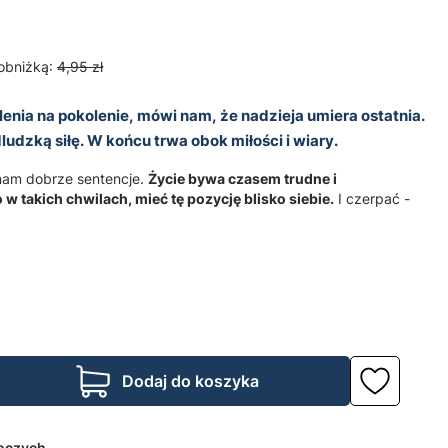
obniżką:
4,95 zł
nia na pokolenie, mówi nam, że nadzieja umiera ostatnia.
udzką siłę. W końcu trwa obok miłości i wiary.
 nam dobrze sentencje.
Życie bywa czasem trudne i
w takich chwilach, mieć tę pozycję blisko siebie.
I czerpać -
Dodaj do koszyka
boczych