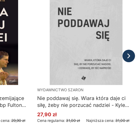
WYDAWNICTWO SZARON
rzemijające
Nie poddawaj się. Wiara która daje ci
abp Fulton
siłę, żeby nie porzucać nadziei - Kyle
Idleman
27,90 zł
Cena promocyjna
 cena:
29,90 zł
Cena regularna:
31,00 zł
Najniższa cena:
31,00 zł