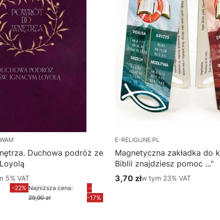
 WAM
E-RELIGIJNE.PL
nętrza. Duchowa podróż ze
Magnetyczna zakładka do k
 Loyolą
Biblii znajdziesz pomoc ..."
m %s VAT
3,70 zł
w tym %s VAT
ym
5%
VAT
w tym
23%
VAT
yjna brutto
Cena brutto
-22%
Najniższa cena:
-
Do koszyka
29,90 zł
-17%
Do koszyka