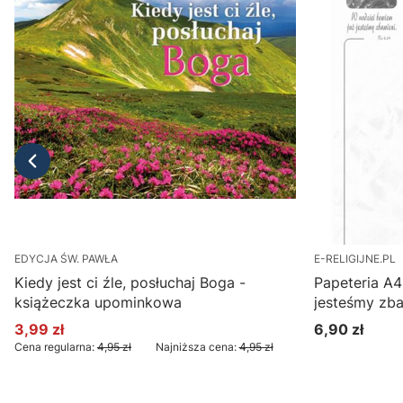
EDYCJA ŚW. PAWŁA
E-RELIGIJNE.PL
Kiedy jest ci źle, posłuchaj Boga -
Papeteria A4
książeczka upominkowa
jesteśmy zba
3,99 zł
6,90 zł
Cena promocyjna
Cena
Cena regularna:
4,95 zł
Najniższa cena:
4,95 zł
Do koszyka