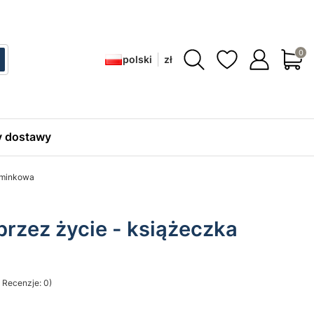
Produ
polski
zł
ć
zukaj
 dostawy
pominkowa
 przez życie - książeczka
 Recenzje: 0)
sekcji Opinie