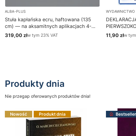
ALBA-PLUS
WYDAWNICTWO 
Stuła kapłańska ecru, haftowana (135
DEKLARACJ
cm) — na aksamitnych aplikacjach 4-
PIERWSZOK
387-1
Wydawnictwo
319,00 zł
w tym %s VAT
11,90 zł
w tym
w tym
23%
VAT
w ty
Cena brutto
Cena brutto
parafialny, p
Do koszyka
Produkty dnia
Nie przegap oferowanych produktów dnia!
Nowość
Produkt dnia
Bestselle