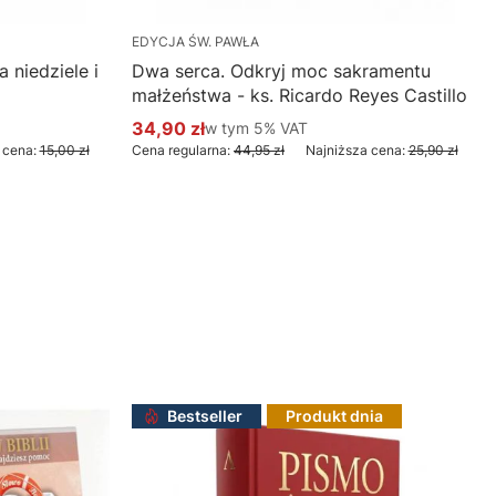
EDYCJA ŚW. PAWŁA
 niedziele i
Dwa serca. Odkryj moc sakramentu
małżeństwa - ks. Ricardo Reyes Castillo
34,90 zł
w tym %s VAT
w tym
5%
VAT
Cena promocyjna brutto
 cena:
15,00 zł
Cena regularna:
44,95 zł
Najniższa cena:
25,90 zł
Do koszyka
Bestseller
Produkt dnia