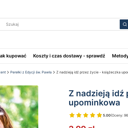
Wyczyś
S
Jak kupować
Koszty i czas dostawy - sprawdź
Metody
zent
Perełki z Edycji św. Pawła
Z nadzieją idź przez życie - książeczka u
Z nadzieją idź
upominkowa
5.00
(Oceny: 96
Przejdź do 