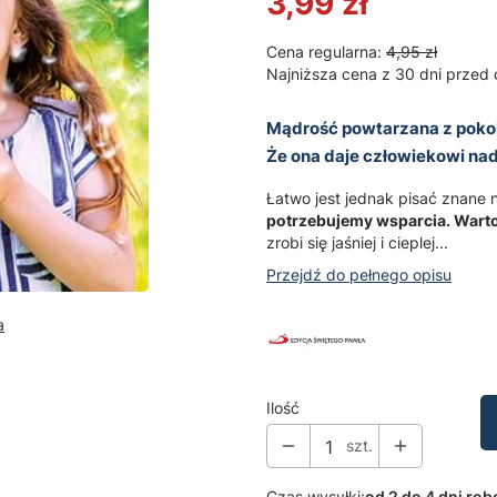
3,99 zł
Cena regularna:
4,95 zł
Najniższa cena z 30 dni przed 
Mądrość powtarzana z pokole
Że ona daje człowiekowi nadl
Łatwo jest jednak pisać znane
potrzebujemy wsparcia. Warto 
zrobi się jaśniej i cieplej...
Przejdź do pełnego opisu
a
Ilość
szt.
Czas wysyłki:
od 2 do 4 dni ro