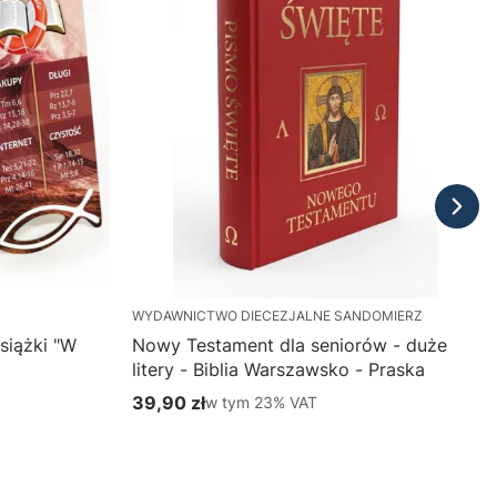
WYDAWNICTWO DIECEZJALNE SANDOMIERZ
siążki "W
Nowy Testament dla seniorów - duże
litery - Biblia Warszawsko - Praska
39,90 zł
w tym %s VAT
w tym
23%
VAT
Cena brutto
Do koszyka