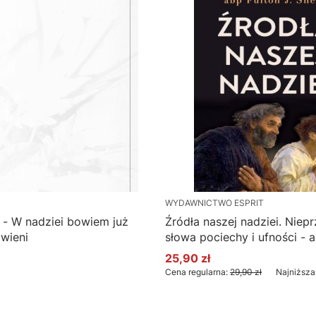
WYDAWNICTWO ESPRIT
 - W nadziei bowiem już
Źródła naszej nadziei. Niep
wieni
słowa pociechy i ufności - 
Sheen
25,90 zł
Cena promocyjna
Cena regularna:
29,90 zł
Najniższa
Do koszyka