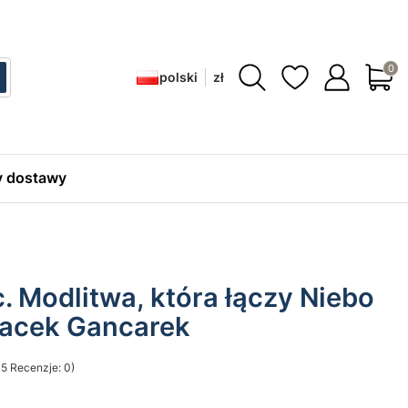
Produ
polski
zł
ć
zukaj
 dostawy
 Modlitwa, która łączy Niebo
 Jacek Gancarek
5 Recenzje: 0)
sekcji Opinie