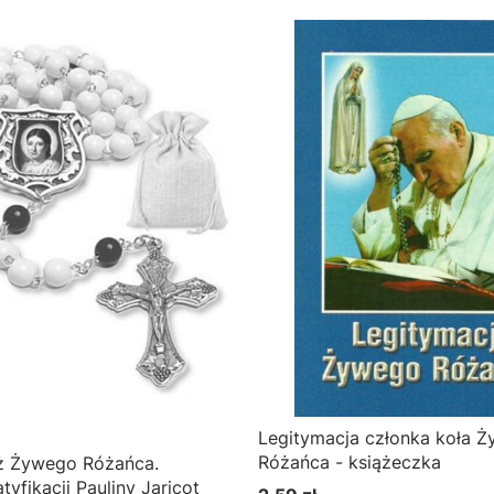
Legitymacja członka koła 
Różańca - książeczka
ż Żywego Różańca.
yfikacji Pauliny Jaricot