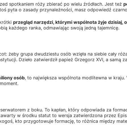
przed spotkaniem róży zbierać po wielu źródłach. Jest też
p
 ktoś pyta o zasady przynależności, masz odpowiedź czarno
krótki
przegląd narzędzi, którymi wspólnota żyje dzisiaj, o
obią każdego ranka, odmawiając swoją jedną tajemnicę.
icot: żeby grupa dwudziestu osób wzięła na siebie cały róża
instytucji. Dzieło zatwierdził papież Grzegorz XVI, a samą 
iliony osób
, to największa wspólnota modlitewna w kraju. 
n moment.
bserwatorem z boku. To kapłan, który odpowiada za formację
zawarty w środku statut to wersja zatwierdzona przez Epi
Dla kogoś, kto przygotowuje formację, to różnica między m