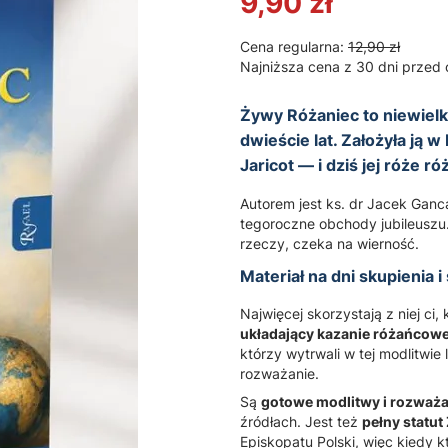
9,90 zł
Cena regularna:
12,90 zł
Najniższa cena z 30 dni przed 
Żywy Różaniec to niewielk
dwieście lat. Założyła ją w
Jaricot — i dziś jej róże 
Autorem jest ks. dr Jacek Gan
tegoroczne obchody jubileuszu.
rzeczy, czeka na wierność.
Materiał na dni skupienia i
Najwięcej skorzystają z niej ci
układający kazanie różańcowe
którzy wytrwali w tej modlitwie
rozważanie.
Są
gotowe modlitwy i rozważa
źródłach. Jest też
pełny statu
Episkopatu Polski, więc kiedy 