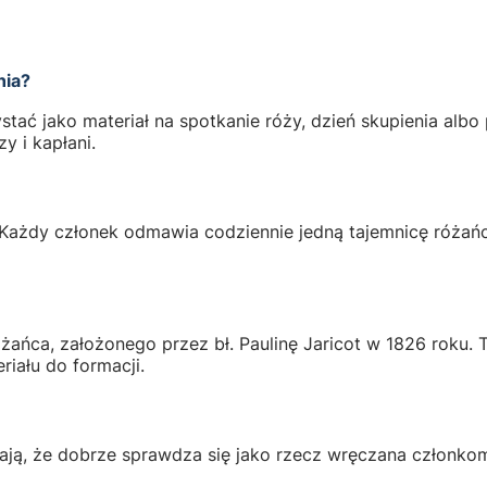
nia?
ać jako materiał na spotkanie róży, dzień skupienia albo
y i kapłani.
Każdy członek odmawia codziennie jedną tajemnicę różańca
ńca, założonego przez bł. Paulinę Jaricot w 1826 roku. To
iału do formacji.
awiają, że dobrze sprawdza się jako rzecz wręczana człon