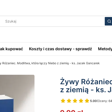
Wyczyś
S
Jak kupować
Koszty i czas dostawy - sprawdź
Metody
 Różaniec. Modlitwa, która łączy Niebo z ziemią - ks. Jacek Gancarek
Żywy Różaniec.
z ziemią - ks.
5.00
(Oceny: 64
Przejdź do 