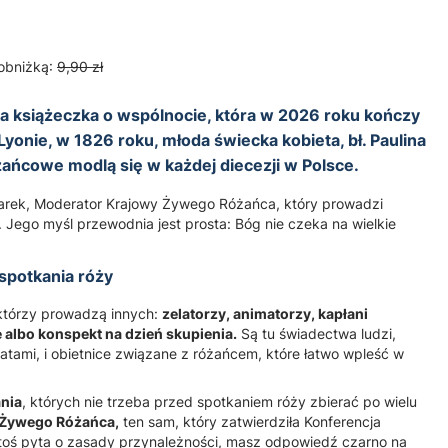
obniżką:
9,90 zł
a książeczka o wspólnocie, która w 2026 roku kończy
 Lyonie, w 1826 roku, młoda świecka kobieta, bł. Paulina
różańcowe modlą się w każdej diecezji w Polsce.
carek, Moderator Krajowy Żywego Różańca, który prowadzi
 Jego myśl przewodnia jest prosta: Bóg nie czeka na wielkie
 spotkania róży
, którzy prowadzą innych:
zelatorzy, animatorzy, kapłani
 albo konspekt na dzień skupienia.
Są tu świadectwa ludzi,
 latami, i obietnice związane z różańcem, które łatwo wpleść w
nia
, których nie trzeba przed spotkaniem róży zbierać po wielu
t Żywego Różańca,
ten sam, który zatwierdziła Konferencja
ktoś pyta o zasady przynależności, masz odpowiedź czarno na