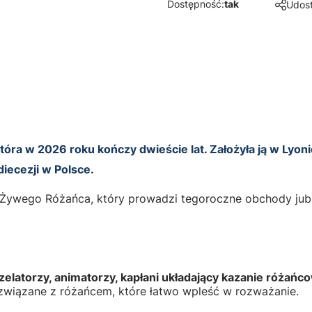
Dostępność:
tak
Udost
óra w 2026 roku kończy dwieście lat. Założyła ją w Lyonie
diecezji w Polsce.
 Żywego Różańca, który prowadzi tegoroczne obchody jubil
zelatorzy, animatorzy, kapłani układający kazanie różańc
ce związane z różańcem, które łatwo wpleść w rozważanie.