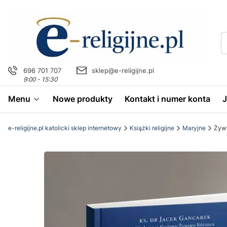
696 701 707
sklep@e-religijne.pl
9:00 - 15:30
Menu
Nowe produkty
Kontakt i numer konta
e-religijne.pl katolicki sklep internetowy
Książki religijne
Maryjne
Żywy