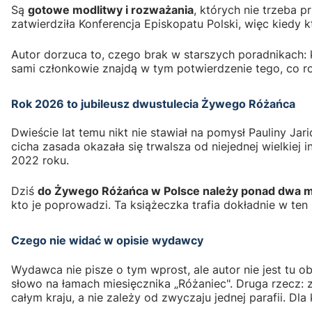
Są
gotowe modlitwy i rozważania
, których nie trzeba 
zatwierdziła Konferencja Episkopatu Polski, więc kiedy
Autor dorzuca to, czego brak w starszych poradnikach: 
sami członkowie znajdą w tym potwierdzenie tego, co r
Rok 2026 to jubileusz dwustulecia Żywego Różańca
Dwieście lat temu nikt nie stawiał na pomysł Pauliny Jar
cicha zasada okazała się trwalsza od niejednej wielkiej 
2022 roku.
Dziś
do Żywego Różańca w Polsce należy ponad dwa m
kto je poprowadzi. Ta książeczka trafia dokładnie w te
Czego nie widać w opisie wydawcy
Wydawca nie pisze o tym wprost, ale autor nie jest tu o
słowo na łamach miesięcznika „Różaniec". Druga rzecz: 
całym kraju, a nie zależy od zwyczaju jednej parafii. 