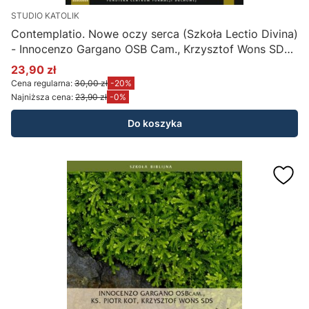
STUDIO KATOLIK
Contemplatio. Nowe oczy serca (Szkoła Lectio Divina)
- Innocenzo Gargano OSB Cam., Krzysztof Wons SDS
(płyta CD MP3)
23,90 zł
Cena promocyjna
Cena regularna:
30,00 zł
-20%
Najniższa cena:
23,90 zł
-0%
Do koszyka