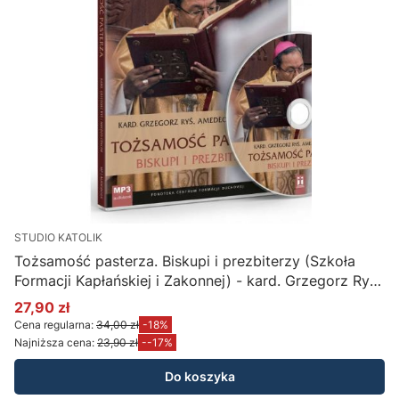
STUDIO KATOLIK
Tożsamość pasterza. Biskupi i prezbiterzy (Szkoła
Formacji Kapłańskiej i Zakonnej) - kard. Grzegorz Ryś,
Amadeo Cencini FDCC (płyta CD MP3)
27,90 zł
Cena promocyjna
Cena regularna:
34,00 zł
-18%
Najniższa cena:
23,90 zł
--17%
Do koszyka