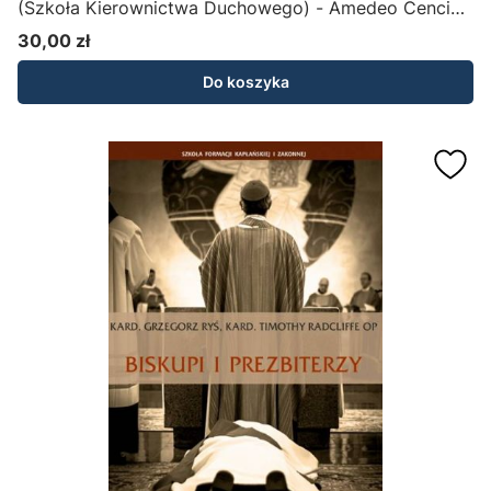
(Szkoła Kierownictwa Duchowego) - Amedeo Cencini
FdCC (płyta CD MP3 z konferencjami)
30,00 zł
Cena
Do koszyka