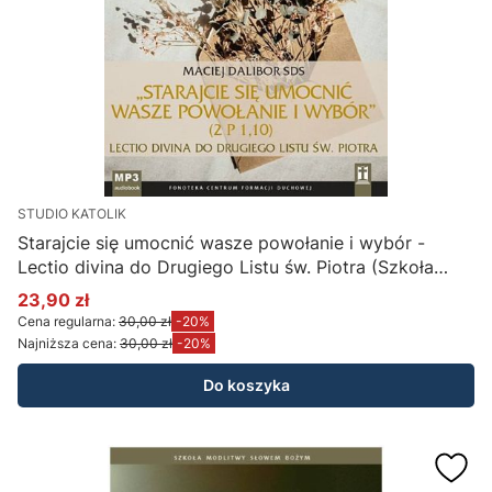
STUDIO KATOLIK
Starajcie się umocnić wasze powołanie i wybór -
Lectio divina do Drugiego Listu św. Piotra (Szkoła
Modlitwy Słowem Bożym) - ks. Maciej Dalibor SDS
23,90 zł
Cena promocyjna
(rekolekcje na CD MP3)
Cena regularna:
30,00 zł
-20%
Najniższa cena:
30,00 zł
-20%
Do koszyka