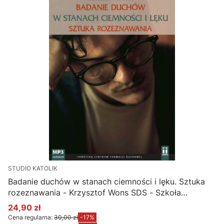
STUDIO KATOLIK
Badanie duchów w stanach ciemności i lęku. Sztuka
rozeznawania - Krzysztof Wons SDS - Szkoła
kierownictwa duchowego (MP3)
24,90 zł
Cena promocyjna
Cena regularna:
30,00 zł
-17%