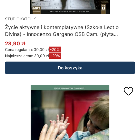
STUDIO KATOLIK
Życie aktywne i kontemplatywne (Szkoła Lectio
Divina) - Innocenzo Gargano OSB Cam. (płyta
konferencje CD-MP3)
23,90 zł
Cena promocyjna
Cena regularna:
30,00 zł
-20%
Najniższa cena:
30,00 zł
-20%
Do koszyka