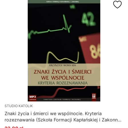
STUDIO KATOLIK
Znaki życia i śmierci we wspólnocie. Kryteria
rozeznawania (Szkoła Formacji Kapłańskiej i Zakonnej)
- Krzysztof Wons SDS (płyta CD MP3)