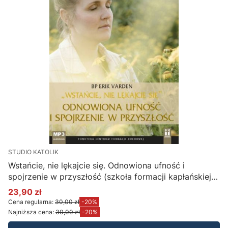
STUDIO KATOLIK
Wstańcie, nie lękajcie się. Odnowiona ufność i
spojrzenie w przyszłość (szkoła formacji kapłańskiej i
zakonnej) - bp Eric Varden (konferencje na płycie CD
23,90 zł
Cena promocyjna
MP3)
Cena regularna:
30,00 zł
-20%
Najniższa cena:
30,00 zł
-20%