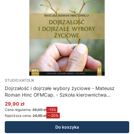
STUDIO KATOLIK
Dojrzałość i dojrzałe wybory życiowe - Mateusz
Roman Hinc OFMCap. - Szkoła kierownictwa
duchowego (MP3)
29,90 zł
Cena promocyjna
Cena regularna:
35,00 zł
-15%
Najniższa cena:
24,90 zł
--20%
Do koszyka