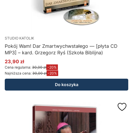
STUDIO KATOLIK
Pokój Wam! Dar Zmartwychwstałego — [płyta CD
MP3] – kard. Grzegorz Ryś (Szkoła Biblijna)
23,90 zł
Cena promocyjna
Cena regularna:
30,00 zł
-20%
Najniższa cena:
30,00 zł
-20%
Do koszyka