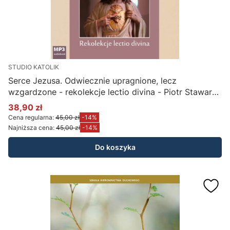
STUDIO KATOLIK
Serce Jezusa. Odwiecznie upragnione, lecz
wzgardzone - rekolekcje lectio divina - Piotr Stawarz
(płyta CD-MP3)
38,90 zł
Cena promocyjna
Cena regularna:
45,00 zł
-14%
Najniższa cena:
45,00 zł
-14%
Do koszyka