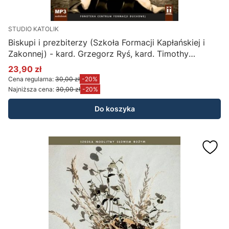
STUDIO KATOLIK
Biskupi i prezbiterzy (Szkoła Formacji Kapłańskiej i
Zakonnej) - kard. Grzegorz Ryś, kard. Timothy
Radcliffe OP (płyta CD MP3)
23,90 zł
Cena promocyjna
Cena regularna:
30,00 zł
-20%
Najniższa cena:
30,00 zł
-20%
Do koszyka