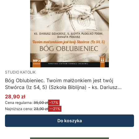
STUDIO KATOLIK
Bóg Oblubieniec. Twoim małżonkiem jest twój
Stwórca (Iz 54, 5) (Szkoła Biblijna) - ks. Dariusz
Dziadosz, s. Judyta Pudełko PDDM, Danuta Piekarz
28,90 zł
Cena promocyjna
(płyta CD-MP3)
Cena regularna:
35,00 zł
-17%
Najniższa cena:
23,90 zł
--21%
Do koszyka