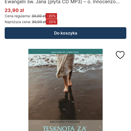
Ewangelii św. Jana [płyta CD MP3] – o. Innocenzo
Gargano OSB Cam (Szkoła Biblijna)
23,90 zł
Cena promocyjna
Cena regularna:
30,00 zł
-20%
Najniższa cena:
30,00 zł
-20%
Do koszyka