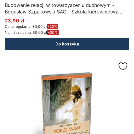
Budowanie relacji w towarzyszeniu duchowym -
Bogusław Szpakowski SAC - Szkoła kierownictwa
duchowego (CD-MP3)
23,90 zł
Cena promocyjna
Cena regularna:
30,00 zł
-20%
Najniższa cena:
30,00 zł
-20%
Do koszyka