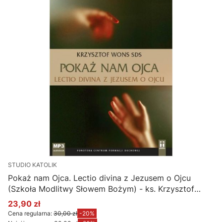
STUDIO KATOLIK
Pokaż nam Ojca. Lectio divina z Jezusem o Ojcu
(Szkoła Modlitwy Słowem Bożym) - ks. Krzysztof
Wons SDS (płyta CD MP3)
23,90 zł
Cena promocyjna
Cena regularna:
30,00 zł
-20%