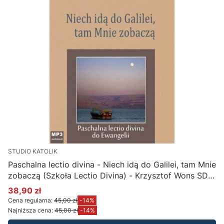
STUDIO KATOLIK
Paschalna lectio divina - Niech idą do Galilei, tam Mnie
zobaczą (Szkoła Lectio Divina) - Krzysztof Wons SDS
(płyta CD MP3)
38,90 zł
Cena promocyjna
Cena regularna:
45,00 zł
-14%
Najniższa cena:
45,00 zł
-14%