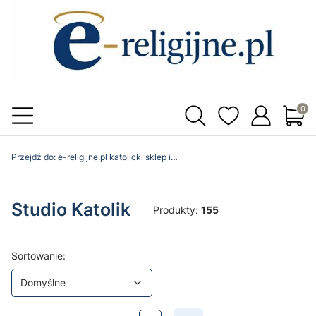
Produ
Przejdź do:
e-religijne.pl katolicki sklep internetowy
Studio Katolik
Produkty:
155
Lista produktów
Domyślne
Sortowanie:
Domyślne