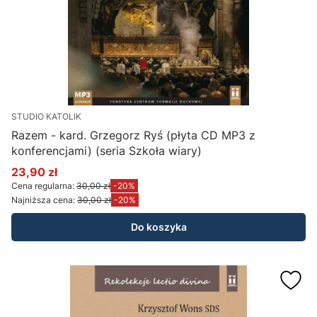
STUDIO KATOLIK
Razem - kard. Grzegorz Ryś (płyta CD MP3 z
konferencjami) (seria Szkoła wiary)
23,90 zł
Cena promocyjna
Cena regularna:
30,00 zł
-20%
Najniższa cena:
30,00 zł
-20%
Do koszyka