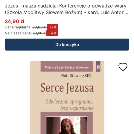
Jezus - nasza nadzieja: Konferencje o odwadze wiary
(Szkoła Modlitwy Słowem Bożym) - kard. Luis Antonio
Tagle (rekolekcje na CD MP3)
24,90 zł
Cena promocyjna
Cena regularna:
30,00 zł
-17%
Najniższa cena:
23,90 zł
--4%
Do koszyka