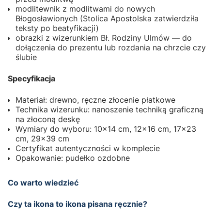
modlitewnik z modlitwami do nowych
Błogosławionych (Stolica Apostolska zatwierdziła
teksty po beatyfikacji)
obrazki z wizerunkiem Bł. Rodziny Ulmów — do
dołączenia do prezentu lub rozdania na chrzcie czy
ślubie
Specyfikacja
Materiał: drewno, ręczne złocenie płatkowe
Technika wizerunku: nanoszenie techniką graficzną
na złoconą deskę
Wymiary do wyboru: 10×14 cm, 12×16 cm, 17×23
cm, 29×39 cm
Certyfikat autentyczności w komplecie
Opakowanie: pudełko ozdobne
Co warto wiedzieć
Czy ta ikona to ikona pisana ręcznie?