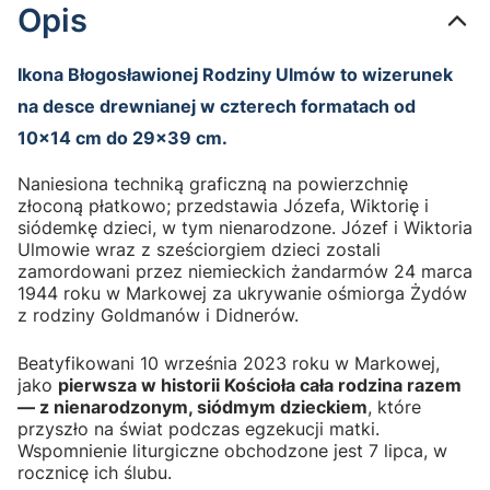
Opis
Ikona Błogosławionej Rodziny Ulmów to wizerunek
na desce drewnianej w czterech formatach od
10×14 cm do 29×39 cm.
Naniesiona techniką graficzną na powierzchnię
złoconą płatkowo; przedstawia Józefa, Wiktorię i
siódemkę dzieci, w tym nienarodzone. Józef i Wiktoria
Ulmowie wraz z sześciorgiem dzieci zostali
zamordowani przez niemieckich żandarmów 24 marca
1944 roku w Markowej za ukrywanie ośmiorga Żydów
z rodziny Goldmanów i Didnerów.
Beatyfikowani 10 września 2023 roku w Markowej,
jako
pierwsza w historii Kościoła cała rodzina razem
— z nienarodzonym, siódmym dzieckiem
, które
przyszło na świat podczas egzekucji matki.
Wspomnienie liturgiczne obchodzone jest 7 lipca, w
rocznicę ich ślubu.