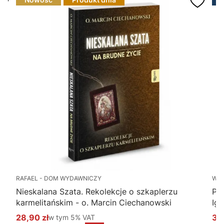
RAFAEL - DOM WYDAWNICZY
WY
Nieskalana Szata. Rekolekcje o szkaplerzu
Po
karmelitańskim - o. Marcin Ciechanowski
Ig
28,90 zł
w tym %s VAT
34
w tym
5%
VAT
Cena promocyjna brutto
Ce