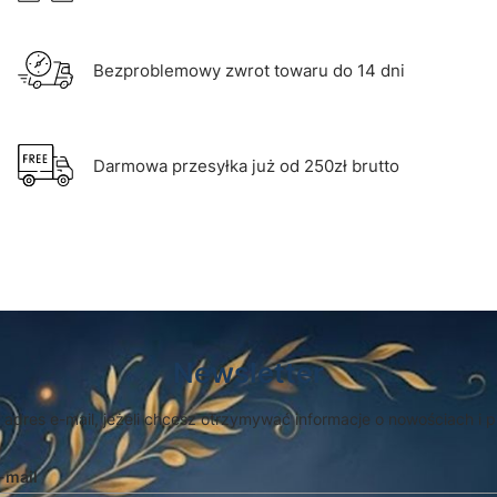
Bezproblemowy zwrot towaru do 14 dni
Darmowa przesyłka już od 250zł brutto
Newsletter
 adres e-mail, jeżeli chcesz otrzymywać informacje o nowościach i 
-mail