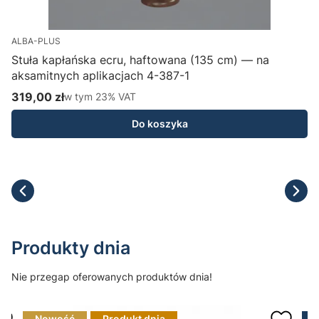
ALBA-PLUS
Stuła kapłańska ecru, haftowana (135 cm) — na
aksamitnych aplikacjach 4-387-1
H
319,00 zł
w tym %s VAT
1
w tym
23%
VAT
Cena brutto
C
Do koszyka
Produkty dnia
Nie przegap oferowanych produktów dnia!
Nowość
Produkt dnia