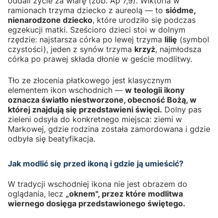
oddali życie za wiarę (zob. Ap 7,9). Wiktoria w
ramionach trzyma dziecko z aureolą — to
siódme,
nienarodzone dziecko
, które urodziło się podczas
egzekucji matki. Sześcioro dzieci stoi w dolnym
rzędzie: najstarsza córka po lewej trzyma
lilię
(symbol
czystości), jeden z synów trzyma
krzyż
, najmłodsza
córka po prawej składa dłonie w geście modlitwy.
Tło ze złocenia płatkowego jest klasycznym
elementem ikon wschodnich —
w teologii ikony
oznacza światło niestworzone, obecność Bożą, w
której znajdują się przedstawieni święci.
Dolny pas
zieleni odsyła do konkretnego miejsca: ziemi w
Markowej, gdzie rodzina została zamordowana i gdzie
odbyła się beatyfikacja.
Jak modlić się przed ikoną i gdzie ją umieścić?
W tradycji wschodniej ikona nie jest obrazem do
oglądania, lecz
„oknem", przez które modlitwa
wiernego dosięga przedstawionego świętego.