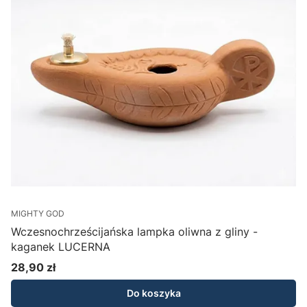
MIGHTY GOD
C
Wczesnochrześcijańska lampka oliwna z gliny -
kaganek LUCERNA
28,90 zł
Cena
Do koszyka