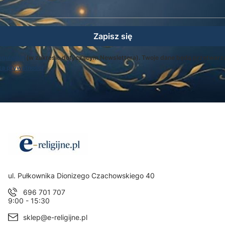
Zapisz się
egulamin
(w zakresie dotyczącym Newslettera). Twoje dane będą przetwarz
ką prywatności
.
Adres:
ul. Pułkownika Dionizego Czachowskiego 40
696 701 707
9:00 - 15:30
sklep@e-religijne.pl