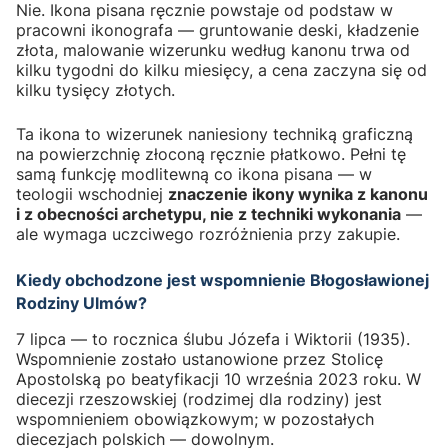
Nie. Ikona pisana ręcznie powstaje od podstaw w
pracowni ikonografa — gruntowanie deski, kładzenie
złota, malowanie wizerunku według kanonu trwa od
kilku tygodni do kilku miesięcy, a cena zaczyna się od
kilku tysięcy złotych.
Ta ikona to wizerunek naniesiony techniką graficzną
na powierzchnię złoconą ręcznie płatkowo. Pełni tę
samą funkcję modlitewną co ikona pisana — w
teologii wschodniej
znaczenie ikony wynika z kanonu
i z obecności archetypu, nie z techniki wykonania
—
ale wymaga uczciwego rozróżnienia przy zakupie.
Kiedy obchodzone jest wspomnienie Błogosławionej
Rodziny Ulmów?
7 lipca — to rocznica ślubu Józefa i Wiktorii (1935).
Wspomnienie zostało ustanowione przez Stolicę
Apostolską po beatyfikacji 10 września 2023 roku. W
diecezji rzeszowskiej (rodzimej dla rodziny) jest
wspomnieniem obowiązkowym; w pozostałych
diecezjach polskich — dowolnym.