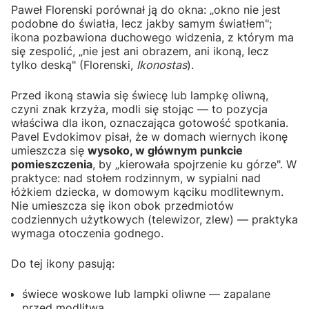
Paweł Florenski porównał ją do okna: „okno nie jest
podobne do światła, lecz jakby samym światłem";
ikona pozbawiona duchowego widzenia, z którym ma
się zespolić, „nie jest ani obrazem, ani ikoną, lecz
tylko deską" (Florenski,
Ikonostas
).
Przed ikoną stawia się świecę lub lampkę oliwną,
czyni znak krzyża, modli się stojąc — to pozycja
właściwa dla ikon, oznaczająca gotowość spotkania.
Pavel Evdokimov pisał, że w domach wiernych ikonę
umieszcza się
wysoko, w głównym punkcie
pomieszczenia
, by „kierowała spojrzenie ku górze". W
praktyce: nad stołem rodzinnym, w sypialni nad
łóżkiem dziecka, w domowym kąciku modlitewnym.
Nie umieszcza się ikon obok przedmiotów
codziennych użytkowych (telewizor, zlew) — praktyka
wymaga otoczenia godnego.
Do tej ikony pasują:
świece woskowe lub lampki oliwne — zapalane
przed modlitwą