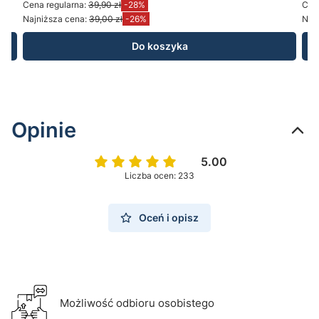
Cena regularna:
39,90 zł
-28%
Cena
Najniższa cena:
39,00 zł
-26%
Najn
Do koszyka
Opinie
5.00
Liczba ocen: 233
Oceń i opisz
Możliwość odbioru osobistego