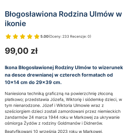
Błogosławiona Rodzina Ulmów w
ikonie
5.00
(Oceny: 233 Recenzje: 0)
Przejdź do sekcji Opinie
Cena
99,00 zł
Ikona Błogosławionej Rodziny Ulmów to wizerunek
na desce drewnianej w czterech formatach od
10×14 cm do 29×39 cm.
Naniesiona techniką graficzną na powierzchnię złoconą
płatkowo; przedstawia Józefa, Wiktorię i siódemkę dzieci, w
tym nienarodzone. Józef i Wiktoria Ulmowie wraz z
sześciorgiem dzieci zostali zamordowani przez niemieckich
żandarmów 24 marca 1944 roku w Markowej za ukrywanie
ośmiorga Żydów z rodziny Goldmanów i Didnerów.
Beatyfikowani 10 września 2023 roku w Markowej,