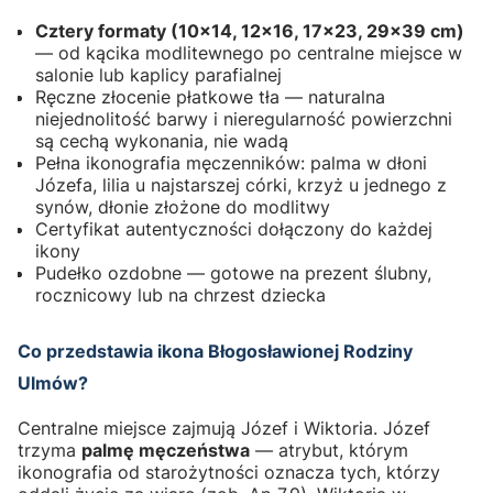
Cztery formaty (10×14, 12×16, 17×23, 29×39 cm)
— od kącika modlitewnego po centralne miejsce w
salonie lub kaplicy parafialnej
Ręczne złocenie płatkowe tła — naturalna
niejednolitość barwy i nieregularność powierzchni
są cechą wykonania, nie wadą
Pełna ikonografia męczenników: palma w dłoni
Józefa, lilia u najstarszej córki, krzyż u jednego z
synów, dłonie złożone do modlitwy
Certyfikat autentyczności dołączony do każdej
ikony
Pudełko ozdobne — gotowe na prezent ślubny,
rocznicowy lub na chrzest dziecka
Co przedstawia ikona Błogosławionej Rodziny
Ulmów?
Centralne miejsce zajmują Józef i Wiktoria. Józef
trzyma
palmę męczeństwa
— atrybut, którym
ikonografia od starożytności oznacza tych, którzy