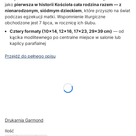
jako
pierwsza w historii Kościoła cała rodzina razem — z
nienarodzonym, siódmym dzieckiem
, które przyszło na świat
podczas egzekucji matki. Wspomnienie liturgiczne
obchodzone jest 7 lipca, w rocznicę ich ślubu.
Cztery formaty (10×14, 12×16, 17×23, 29×39 cm)
— od
kącika modlitewnego po centralne miejsce w salonie lub
kaplicy parafialnej
Przejdź do pełnego opisu
Wybierz wariant produktu:
Poszczególne warianty mogą różnić się ceną
*
rozmiar ikony
Wybierz
Drukarnia Garmond
Ilość