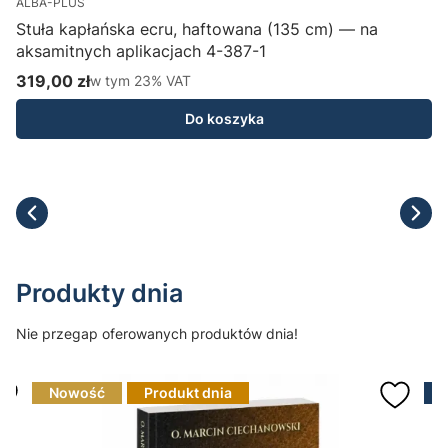
ALBA-PLUS
Stuła kapłańska ecru, haftowana (135 cm) — na
aksamitnych aplikacjach 4-387-1
H
319,00 zł
w tym %s VAT
1
w tym
23%
VAT
Cena brutto
C
Do koszyka
Produkty dnia
Nie przegap oferowanych produktów dnia!
Nowość
Produkt dnia