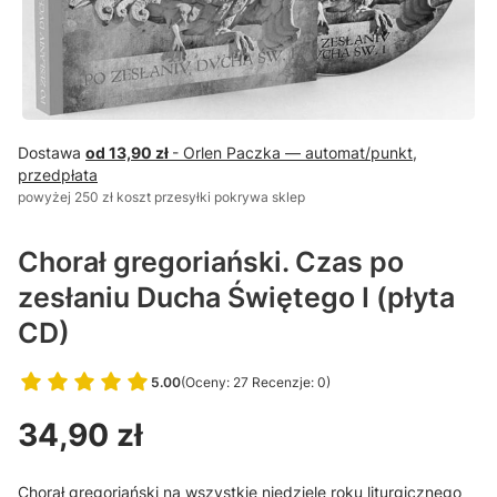
Dostawa
od 13,90 zł
- Orlen Paczka — automat/punkt,
przedpłata
powyżej 250 zł koszt przesyłki pokrywa sklep
Chorał gregoriański. Czas po
zesłaniu Ducha Świętego I (płyta
CD)
5.00
(Oceny: 27 Recenzje: 0)
Przejdź do sekcji Opinie
Cena
34,90 zł
Chorał gregoriański na wszystkie niedziele roku liturgicznego