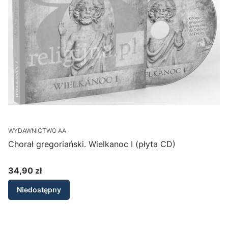
WYDAWNICTWO AA
Chorał gregoriański. Wielkanoc I (płyta CD)
C
34,90 zł
Cena
Niedostępny