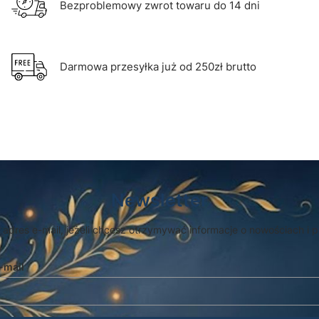
Bezproblemowy zwrot towaru do 14 dni
Darmowa przesyłka już od 250zł brutto
Newsletter
 adres e-mail, jeżeli chcesz otrzymywać informacje o nowościach i 
-mail