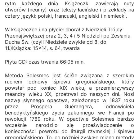
rytm każdego dnia. Książeczki zawierają nuty
utworów (neumy) oraz teksty łacińskie i przekłady na
cztery języki: polski, francuski, angielski i niemiecki.
W książeczce i na płycie: chorał z Niedzieli Trójcy
Przenajświętszej oraz 2, 3, 4 i 5 Niedzieli po Zesłaniu
Ducha Św. (czyli Niedziele zwykłe od 8. do
11.)Książka: 15x14, s. 64, twarda
Płyta CD: czas trwania 66:05 min.
Metoda Solesmes jest ściśle związana z szerokim
ruchem odnowy śpiewu gregoriańskiego, który
powstał pod koniec XIX wieku, a przemierzywszy
meandry wieku XX, przetrwał do naszych dni. Nosi
nazwę słynnego opactwa, założonego w 1837 roku
przez Prospera Guérangera, odnowiciela
benedyktyńskiego życia zakonnego we Francji po
rewolucji 1789 roku. W opactwie Solesmes bardzo
wcześnie narodziło się przeświadczenie o
konieczności powrotu do liturgii rzymskiej i śpiewu
gregoriańskiego. To, co później zyskało miano metody