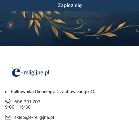
Zapisz się
egulamin
(w zakresie dotyczącym Newslettera). Twoje dane będą przetwarz
ką prywatności
.
Adres:
ul. Pułkownika Dionizego Czachowskiego 40
696 701 707
9:00 - 15:30
sklep@e-religijne.pl