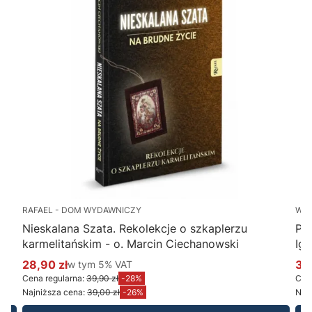
RAFAEL - DOM WYDAWNICZY
WY
Nieskalana Szata. Rekolekcje o szkaplerzu
Po
karmelitańskim - o. Marcin Ciechanowski
Ig
28,90 zł
w tym %s VAT
34
w tym
5%
VAT
Cena promocyjna brutto
Ce
Cena regularna:
39,90 zł
-28%
Cena
Najniższa cena:
39,00 zł
-26%
Najn