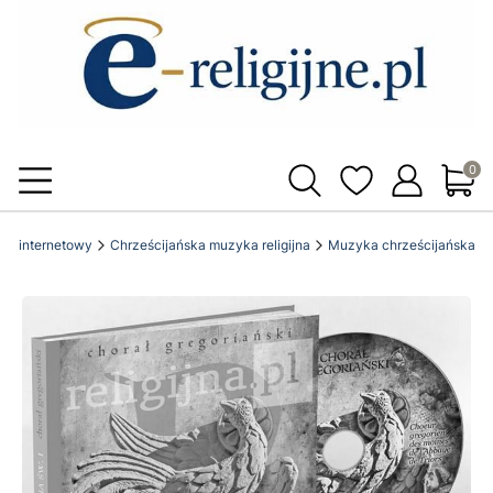
Produ
klep internetowy
Chrześcijańska muzyka religijna
Muzyka chrześcijańska