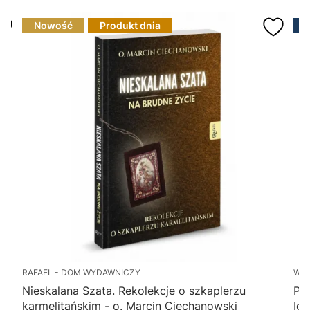
Nowość
Produkt dnia
RAFAEL - DOM WYDAWNICZY
WY
Nieskalana Szata. Rekolekcje o szkaplerzu
Po
karmelitańskim - o. Marcin Ciechanowski
Ig