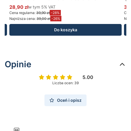
28,90 zł
w tym %s VAT
34
w tym
5%
VAT
Cena promocyjna brutto
Ce
Cena regularna:
39,90 zł
-28%
Cena
Najniższa cena:
39,00 zł
-26%
Najn
Do koszyka
Opinie
5.00
Liczba ocen: 39
Oceń i opisz