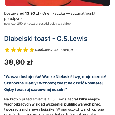
Dostawa
od 13,90 zł
- Orlen Paczka — automat/punkt,
przedpłata
powyżej 250 zł koszt przesyłki pokrywa sklep
Diabelski toast - C.S.Lewis
5.00
(Oceny: 39 Recenzje: 0)
Przejdź do sekcji Opinie
Cena
38,90 zł
"Wasza dostojność! Wasze Niełaski! I wy, moje ciernie!
Szanowne Diabły! Wznoszę toast na cześć kosmatej
Gęby i waszej szacownej uczelni"
Na krótko przed śmiercią C. S. Lewis zebrał
kilka esejów
wschodzących w skład wcześniej publikowanych prac,
tworząc z nich nową książkę.
W pierwszych z nich opisuje
powrót dobrze nam znanego diabła, który zabiera głos,