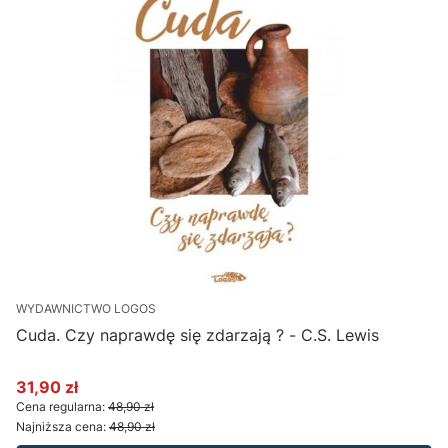
WYDAWNICTWO LOGOS
Cuda. Czy naprawdę się zdarzają ? - C.S. Lewis
L
31,90 zł
2
Cena promocyjna
C
Cena regularna:
48,90 zł
C
Najniższa cena:
48,90 zł
N