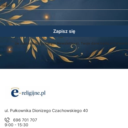
-mail
Zapisz się
egulamin
(w zakresie dotyczącym Newslettera). Twoje dane będą przetwarz
ką prywatności
.
Adres:
ul. Pułkownika Dionizego Czachowskiego 40
696 701 707
9:00 - 15:30