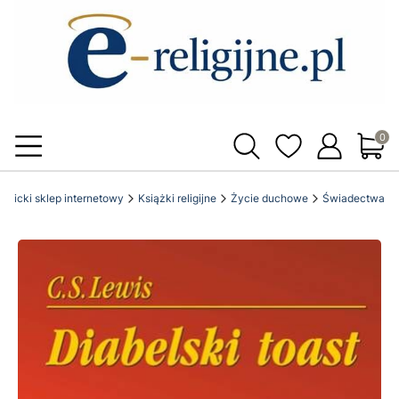
Produ
katolicki sklep internetowy
Książki religijne
Życie duchowe
Świadectwa