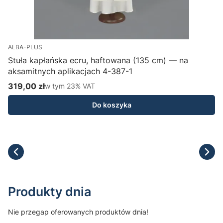
ALBA-PLUS
Stuła kapłańska ecru, haftowana (135 cm) — na
aksamitnych aplikacjach 4-387-1
H
319,00 zł
w tym %s VAT
1
w tym
23%
VAT
Cena brutto
C
Do koszyka
Produkty dnia
Nie przegap oferowanych produktów dnia!