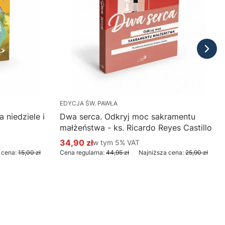
EDYCJA ŚW. PAWŁA
 niedziele i
Dwa serca. Odkryj moc sakramentu
małżeństwa - ks. Ricardo Reyes Castillo
34,90 zł
w tym %s VAT
w tym
5%
VAT
Cena promocyjna brutto
 cena:
15,00 zł
Cena regularna:
44,95 zł
Najniższa cena:
25,90 zł
Do koszyka