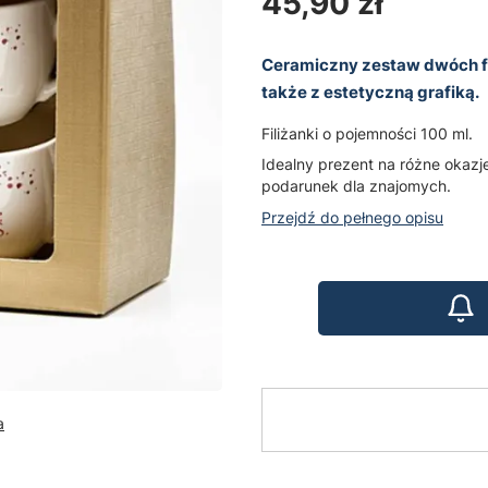
Cena
45,90 zł
Ceramiczny zestaw dwóch fi
także z estetyczną grafiką.
Filiżanki o pojemności 100 ml.
Idealny prezent na różne okazje
podarunek dla znajomych.
Przejdź do pełnego opisu
a