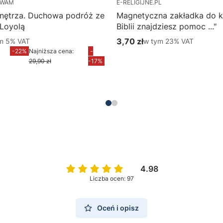
 WAM
E-RELIGIJNE.PL
nętrza. Duchowa podróż ze
Magnetyczna zakładka do k
 Loyolą
Biblii znajdziesz pomoc ..."
m %s VAT
3,70 zł
w tym %s VAT
ym
5%
VAT
w tym
23%
VAT
yjna brutto
Cena brutto
-22%
Najniższa cena:
-
Do koszyka
29,90 zł
-17%
Do koszyka
4.98
Liczba ocen: 97
Oceń i opisz