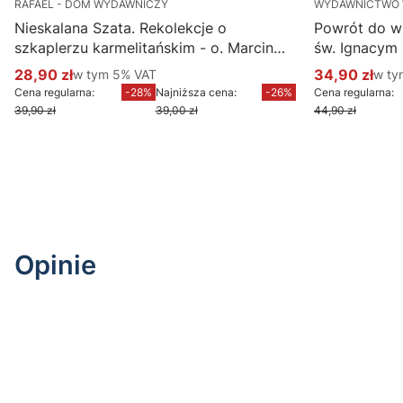
RAFAEL - DOM WYDAWNICZY
WYDAWNICTWO
Nieskalana Szata. Rekolekcje o
Powrót do w
szkaplerzu karmelitańskim - o. Marcin
św. Ignacym
Ciechanowski
28,90 zł
w tym %s VAT
34,90 zł
w ty
w tym
5%
VAT
w t
Cena promocyjna brutto
Cena promoc
Cena regularna:
-28%
Najniższa cena:
-26%
Cena regularna:
39,90 zł
39,00 zł
44,90 zł
Do koszyka
Opinie