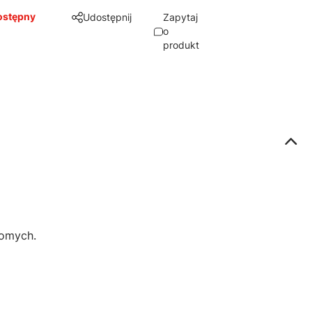
ostępny
Udostępnij
Zapytaj
o
produkt
jomych.