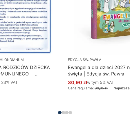
HLONDIANUM
EDYCJA ŚW. PAWŁA
A RODZICÓW DZIECKA
Ewangelia dla dzieci 2027 na
OMUNIJNEGO —
święta | Edycja św. Pawła
 Hlondianum - druk
 %s VAT
30,90 zł
w tym %s VAT
m
23%
VAT
w tym
5%
VAT
Cena promocyjna brutto
aczka 50 szt.
Cena regularna:
39,95 zł
Najniższa
Do koszyka
Do koszyka