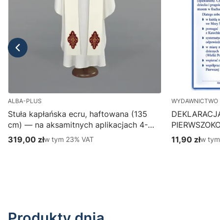
ALBA-PLUS
WYDAWNICTWO 
Stuła kapłańska ecru, haftowana (135
DEKLARACJ
cm) — na aksamitnych aplikacjach 4-
PIERWSZOK
387-1
Wydawnictwo
319,00 zł
w tym %s VAT
11,90 zł
w tym
w tym
23%
VAT
w ty
Cena brutto
Cena brutto
parafialny, p
Do koszyka
Produkty dnia