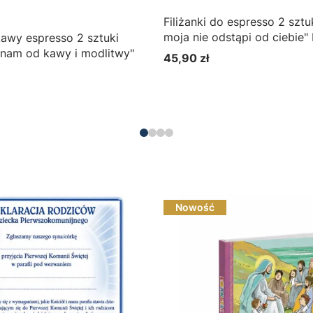
Filiżanki do espresso 2 sztu
moja nie odstąpi od ciebie" 
 kawy espresso 2 sztuki
ynam od kawy i modlitwy"
45,90 zł
Cena
Nowość