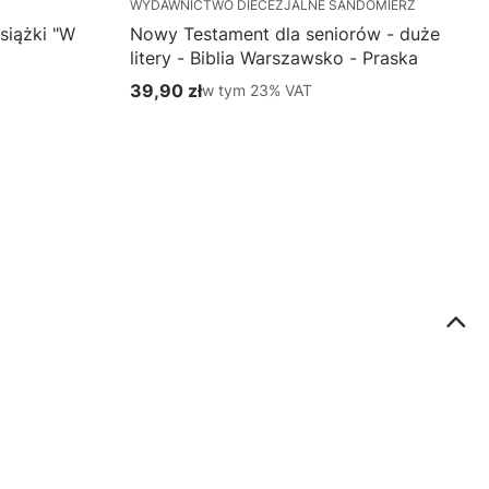
WYDAWNICTWO DIECEZJALNE SANDOMIERZ
siążki "W
Nowy Testament dla seniorów - duże
litery - Biblia Warszawsko - Praska
39,90 zł
w tym %s VAT
w tym
23%
VAT
Cena brutto
Do koszyka