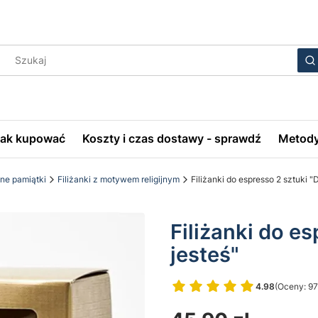
Wyczyś
S
Jak kupować
Koszty i czas dostawy - sprawdź
Metody
bne pamiątki
Filiżanki z motywem religijnym
Filiżanki do espresso 2 sztuki "
Filiżanki do es
jesteś"
4.98
(Oceny: 97
Przejdź do 