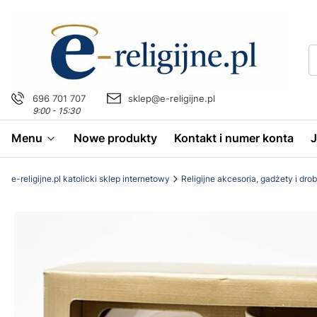
696 701 707
sklep@e-religijne.pl
9:00 - 15:30
Menu
Nowe produkty
Kontakt i numer konta
e-religijne.pl katolicki sklep internetowy
Religijne akcesoria, gadżety i dro