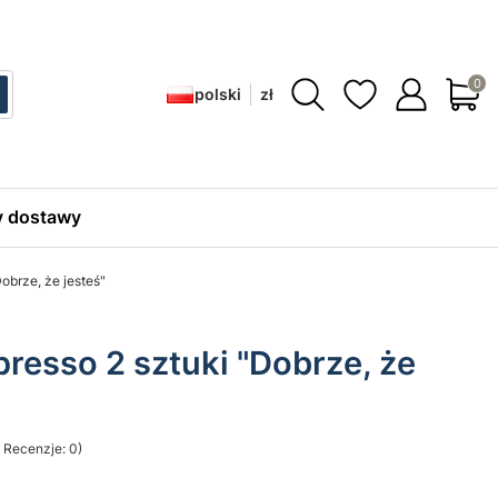
Produ
polski
zł
ć
zukaj
 dostawy
Dobrze, że jesteś"
presso 2 sztuki "Dobrze, że
 Recenzje: 0)
sekcji Opinie