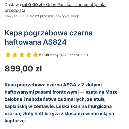
Dostawa
od 0,00 zł
- Orlen Paczka — automat/punkt,
przedpłata
powyżej 250 zł koszt przesyłki pokrywa sklep
Kapa pogrzebowa czarna
haftowana AS824
5.00
(Oceny: 412 Recenzje: 0)
Przejdź do sekcji Opinie
Cena
899,00 zł
Kapa pogrzebowa czarna ASGA z 2 złotymi
haftowanymi pasami frontowymi — szata na Msze
żałobne i nabożeństwa za zmarłych, ze stułą
kapłańską w zestawie. Lekka tkanina liturgiczna
czarna; złoty haft krzyża z kłosami i winoroślą na
kapturze.