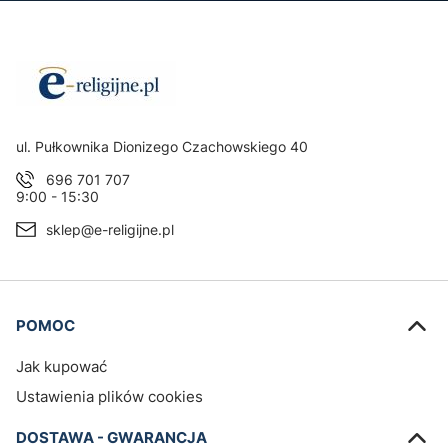
Adres:
ul. Pułkownika Dionizego Czachowskiego 40
696 701 707
9:00 - 15:30
sklep@e-religijne.pl
Linki w stopce
POMOC
Jak kupować
Ustawienia plików cookies
DOSTAWA - GWARANCJA