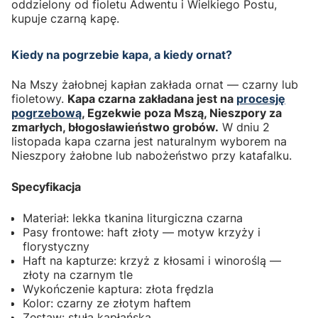
oddzielony od fioletu Adwentu i Wielkiego Postu,
kupuje czarną kapę.
Kiedy na pogrzebie kapa, a kiedy ornat?
Na Mszy żałobnej kapłan zakłada ornat — czarny lub
fioletowy.
Kapa czarna zakładana jest na
procesję
pogrzebową
, Egzekwie poza Mszą, Nieszpory za
zmarłych, błogosławieństwo grobów.
W dniu 2
listopada kapa czarna jest naturalnym wyborem na
Nieszpory żałobne lub nabożeństwo przy katafalku.
Specyfikacja
Materiał: lekka tkanina liturgiczna czarna
Pasy frontowe: haft złoty — motyw krzyży i
florystyczny
Haft na kapturze: krzyż z kłosami i winoroślą —
złoty na czarnym tle
Wykończenie kaptura: złota frędzla
Kolor: czarny ze złotym haftem
Zestaw: stuła kapłańska