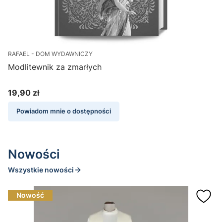
RAFAEL - DOM WYDAWNICZY
W
Modlitewnik za zmarłych
NA
19,90 zł
Cena
Powiadom mnie o dostępności
Nowości
Wszystkie nowości
Nowość