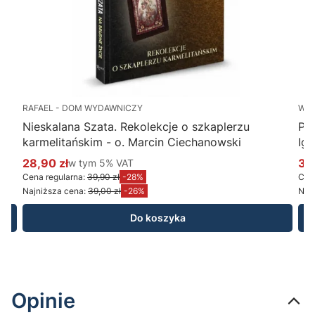
RAFAEL - DOM WYDAWNICZY
WY
Nieskalana Szata. Rekolekcje o szkaplerzu
Po
karmelitańskim - o. Marcin Ciechanowski
Ig
28,90 zł
w tym %s VAT
34
w tym
5%
VAT
Cena promocyjna brutto
Ce
Cena regularna:
39,90 zł
-28%
Cena
Najniższa cena:
39,00 zł
-26%
Najn
Do koszyka
Opinie