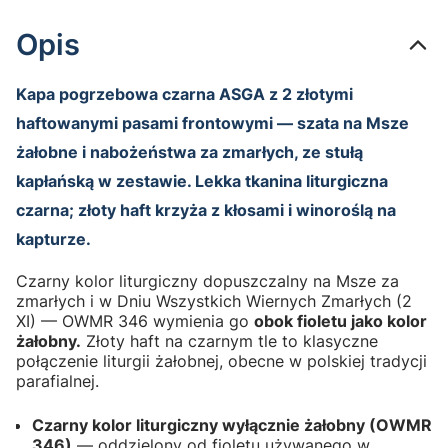
Opis
Kapa pogrzebowa czarna ASGA z 2 złotymi
haftowanymi pasami frontowymi — szata na Msze
żałobne i nabożeństwa za zmarłych, ze stułą
kapłańską w zestawie. Lekka tkanina liturgiczna
czarna; złoty haft krzyża z kłosami i winoroślą na
kapturze.
Czarny kolor liturgiczny dopuszczalny na Msze za
zmarłych i w Dniu Wszystkich Wiernych Zmarłych (2
XI) — OWMR 346 wymienia go
obok fioletu jako kolor
żałobny.
Złoty haft na czarnym tle to klasyczne
połączenie liturgii żałobnej, obecne w polskiej tradycji
parafialnej.
Czarny kolor liturgiczny wyłącznie żałobny (OWMR
346)
— oddzielony od fioletu używanego w