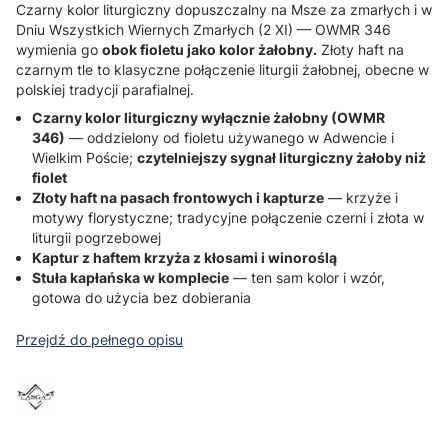
Czarny kolor liturgiczny dopuszczalny na Msze za zmarłych i w
Dniu Wszystkich Wiernych Zmarłych (2 XI) — OWMR 346
wymienia go
obok fioletu jako kolor żałobny.
Złoty haft na
czarnym tle to klasyczne połączenie liturgii żałobnej, obecne w
polskiej tradycji parafialnej.
Czarny kolor liturgiczny wyłącznie żałobny (OWMR
346)
— oddzielony od fioletu używanego w Adwencie i
Wielkim Poście;
czytelniejszy sygnał liturgiczny żałoby niż
fiolet
Złoty haft na pasach frontowych i kapturze
— krzyże i
motywy florystyczne; tradycyjne połączenie czerni i złota w
liturgii pogrzebowej
Kaptur z haftem krzyża z kłosami i winoroślą
Stuła kapłańska w komplecie
— ten sam kolor i wzór,
gotowa do użycia bez dobierania
Przejdź do pełnego opisu