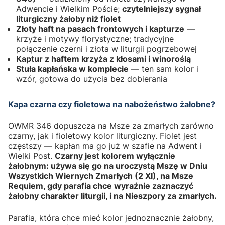
Adwencie i Wielkim Poście;
czytelniejszy sygnał
liturgiczny żałoby niż fiolet
Złoty haft na pasach frontowych i kapturze
—
krzyże i motywy florystyczne; tradycyjne
połączenie czerni i złota w liturgii pogrzebowej
Kaptur z haftem krzyża z kłosami i winoroślą
Stuła kapłańska w komplecie
— ten sam kolor i
wzór, gotowa do użycia bez dobierania
Kapa czarna czy fioletowa na nabożeństwo żałobne?
OWMR 346 dopuszcza na Msze za zmarłych zarówno
czarny, jak i fioletowy kolor liturgiczny. Fiolet jest
częstszy — kapłan ma go już w szafie na Adwent i
Wielki Post.
Czarny jest kolorem wyłącznie
żałobnym: używa się go na uroczystą Mszę w Dniu
Wszystkich Wiernych Zmarłych (2 XI), na Msze
Requiem, gdy parafia chce wyraźnie zaznaczyć
żałobny charakter liturgii, i na Nieszpory za zmarłych.
Parafia, która chce mieć kolor jednoznacznie żałobny,