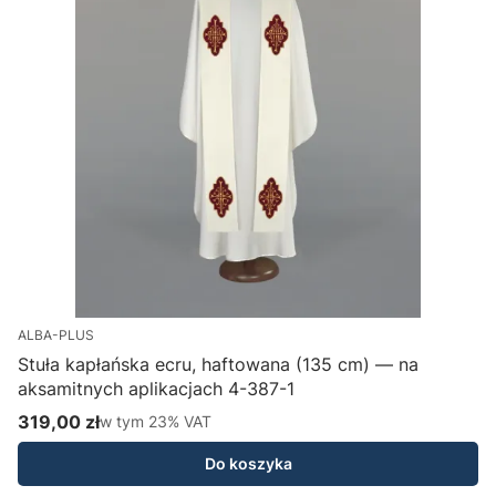
ALBA-PLUS
Stuła kapłańska ecru, haftowana (135 cm) — na
aksamitnych aplikacjach 4-387-1
H
319,00 zł
w tym %s VAT
1
w tym
23%
VAT
Cena brutto
C
Do koszyka