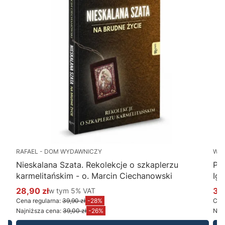
RAFAEL - DOM WYDAWNICZY
WY
Nieskalana Szata. Rekolekcje o szkaplerzu
Po
karmelitańskim - o. Marcin Ciechanowski
Ig
28,90 zł
w tym %s VAT
34
w tym
5%
VAT
Cena promocyjna brutto
Ce
Cena regularna:
39,90 zł
-28%
Cena
Najniższa cena:
39,00 zł
-26%
Najn