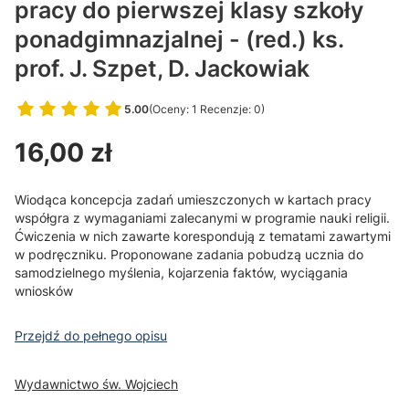
pracy do pierwszej klasy szkoły
ponadgimnazjalnej - (red.) ks.
prof. J. Szpet, D. Jackowiak
5.00
(Oceny: 1 Recenzje: 0)
Przejdź do sekcji Opinie
Cena
16,00 zł
Wiodąca koncepcja zadań umieszczonych w kartach pracy
współgra z wymaganiami zalecanymi w programie nauki religii.
Ćwiczenia w nich zawarte korespondują z tematami zawartymi
w podręczniku. Proponowane zadania pobudzą ucznia do
samodzielnego myślenia, kojarzenia faktów, wyciągania
wniosków
Przejdź do pełnego opisu
Wydawnictwo św. Wojciech