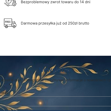
Bezproblemowy zwrot towaru do 14 dni
Darmowa przesyłka już od 250zł brutto
Newsletter
 adres e-mail, jeżeli chcesz otrzymywać informacje o nowościach i 
-mail