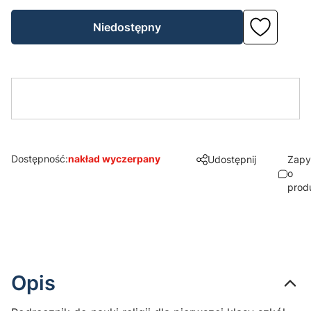
Niedostępny
Dostępność:
nakład wyczerpany
Udostępnij
Zapy
o
prod
Opis