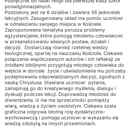
Podręcznik do nauki religii dla pierwszej klasy szkół
ponadgimnazjalnych.
Podzielony jest na 6 działów i zawiera 56 jednostek
lekcyjnych. Zasugerowany układ ma pomóc uczniowi
w odnalezieniu swojego miejsca w Kościele.
Zaproponowana tematyka porusza problemy
egzystencjalne, które pomogą młodemu człowiekowi
w przeanalizowaniu własnych postaw, działań i
decyzji. Dostarczają również rzetelnej wiedzy
teologicznej, opartej na nauczaniu Kościoła. Ciekawe
połączenie współczesnych autorów i ich refleksji ze
źródłami biblijnymi przygotują młodego człowieka do
wejścia w dorosłe życie i uświadomienia mu potrzeby
podejmowania odpowiedzialnych decyzji, zgodnych z
nauką Chrystusa. Stawiane uczniowi pytania,
zainspirują go do kreatywnego myślenia, dialogu i
dyskusji podczas lekcji. Doprowadzą młodzież do
stwierdzenia, iż nie ma sprzeczności pomiędzy
wiarą, wiedzą a życiem osobistym. Ciekawa szata
graficzna odgrywa istotną rolę dydaktyczno-
wychowawczą i pomaga uczniowi w wykazaniu się
wiedzą zdobytą na innych przedmiotach.