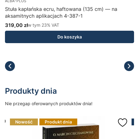
ALBA-PLUS
Stuła kapłańska ecru, haftowana (135 cm) — na
aksamitnych aplikacjach 4-387-1
H
319,00 zł
w tym %s VAT
1
w tym
23%
VAT
Cena brutto
C
Do koszyka
Produkty dnia
Nie przegap oferowanych produktów dnia!
Nowość
Produkt dnia