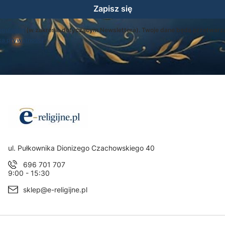
Zapisz się
egulamin
(w zakresie dotyczącym Newslettera). Twoje dane będą przetwarz
ką prywatności
.
Adres:
ul. Pułkownika Dionizego Czachowskiego 40
696 701 707
9:00 - 15:30
sklep@e-religijne.pl